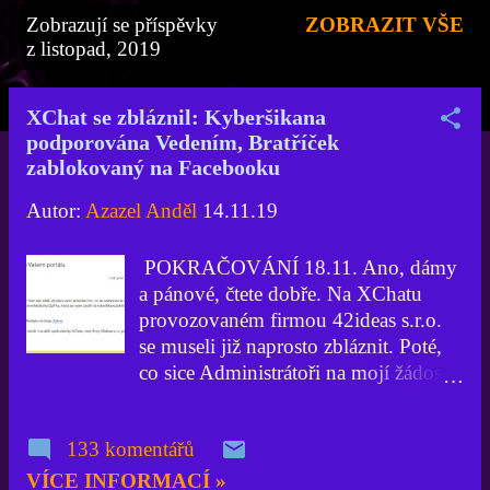
Zobrazují se příspěvky
ZOBRAZIT VŠE
P
z listopad, 2019
ř
í
XChat se zbláznil: Kyberšikana
podporována Vedením, Bratříček
s
zablokovaný na Facebooku
p
Autor:
Azazel Anděl
14.11.19
ě
v
POKRAČOVÁNÍ 18.11. Ano, dámy
k
a pánové, čtete dobře. Na XChatu
provozovaném firmou 42ideas s.r.o.
y
se museli již naprosto zbláznit. Poté,
co sice Administrátoři na mojí žádost
smazali příspěvek z diskzního Fóra
Astrální cestování, kde bylo vedle
133 komentářů
mého známého nicku (pseudonymu)
zveřejněno i mé civilní celé jméno,
VÍCE INFORMACÍ »