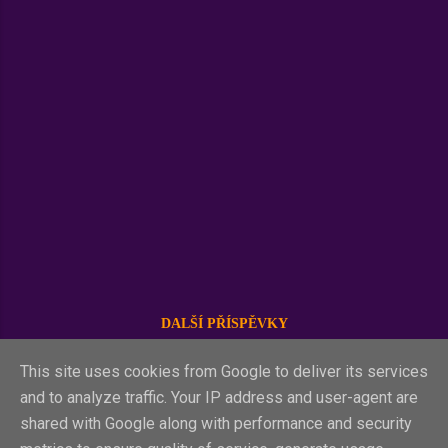
ovšem tuto živnost v roce 2016
přerušila. Ale toto není vůbec důležité
( Poznámka: Xglosy zobrazují
výhradně jen takové údaje, jenž jsou
poskytovány jako otevřená data,
případně data, která jsou zveřejněna
orgánem státní správy. Veškeré osobní
údaje jsou zveřejňovány v souladu s
Nařízením (EU) 2016/679 (GDPR) a
zákonem č. 110/2019 Sb., o
zpracování osobních údajů, v platném
znění. Dále se zveřejňování řídí
Kodexem Xglos ). Zdroj: Profily na
Chatujme.cz Důležité je její působení
DALŠÍ PŘÍSPĚVKY
na portálu Chatujme.cz. Tam je
vedena jako zakladatelka místnosti
This site uses cookies from Google to deliver its services
Bez zábran v kategorii Sex a vše
and to analyze traffic. Your IP address and user-agent are
kolem něj. Jestli je opravdu
Používá technologii služby Blogger
shared with Google along with performance and security
zakladatelkou, či zakladatelství jí bylo