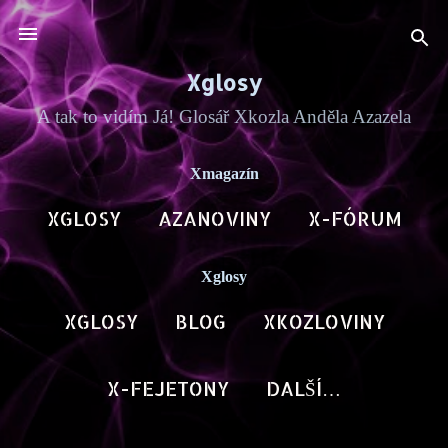
Přeskočit na hlavní obsah
Xglosy
A tak to vidím Já! Glosář Xkozla Anděla Azazela
Xmagazín
XGLOSY
AZANOVINY
X-FÓRUM
BLOG AN
DALŠÍ…
ARCHA X
Xglosy
XGLOSY
BLOG
XKOZLOVINY
AZAPOET
DALŠÍ…
HOVORY X
X-FEJETONY
DALŠÍ…