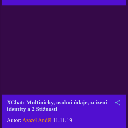
pak následně, když si někdo založil
nick s mým civilním jménem, což je
evidentně související prudičský a
kyberšikanoidní čin, pak nejen že
Administrativa Xchat.cz nečiní nic,
naopak se údajně a dle slov jedné z
adminek OpiFka tomuto smějí a
dokonce v jejím podání takové
nehoráznosti podporují. Na naprosté
nehoráznosti v podání portálu
XChat.cz se můžete podívat na diskuzi
Komouš výchova ZDE . Musím
sdělit, že všechny tyto neskutečné činy
jsou evidovány a archivovány v mé
databázi. Dále bych Vás, moje milé
XChat: Multinicky, osobní údaje, zcizení
čtenářky a moji milí čtenáři,
identity a 2 Stížnosti
informoval o skutečnostech, že byly
Autor:
Azazel Anděl
zaslány e-maily oběma aktivním
11.11.19
spolumajitelům 42ideas s.r.o., tedy