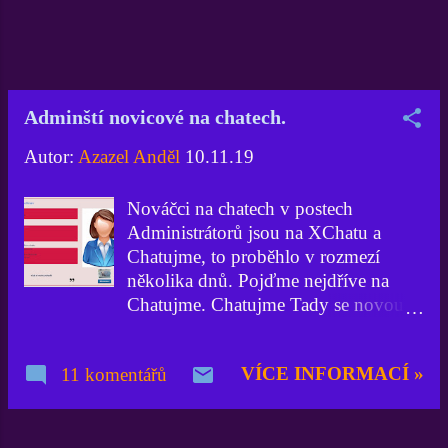
podstatné si můžete sami přečíst na
obrázku mnou zmiňovaného E-mailu.
Zdroj: E-mail AN Anděla Azazela A
jaký bude závěr dnešní glosy?
Podnikne XChat již konečně nějaká
Adminští novicové na chatech.
smysluplná opatření na eliminaci
opakujících se jevů na jeho portálu?
Autor:
Azazel Anděl
10.11.19
Protože jak už jsem psal v e-mailu,
toto již opravdu nikoho nebaví, ani
Nováčci na chatech v postech
Mě a ani jistě Vedení ...
Administrátorů jsou na XChatu a
Chatujme, to proběhlo v rozmezí
několika dnů. Pojďme nejdříve na
Chatujme. Chatujme Tady se novou
Chat Administrátorkou stala, pro mne
naprosto neznámá, uživatelka
VÍCE INFORMACÍ »
11 komentářů
Culllinan ( profil ). Jedná se o
Miroslavu W., která bývala živnostnicí
v oboru Zlatnictví a klenotnictví,