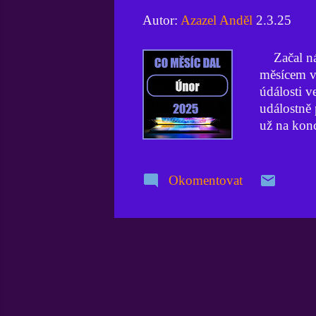
Autor:
Azazel Anděl
2.3.25
Začal nám
měsícem v
údálosti v
událostně 
už na konc
pojďme he
Doznívání
předně Ame
Okomentovat
nepřekvapí
čínského 
provozují
že pro tré
americká 
upozornila