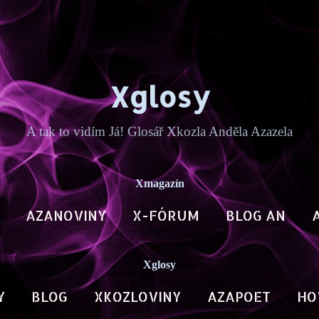
Přeskočit na hlavní obsah
Xglosy
A tak to vidím Já! Glosář Xkozla Anděla Azazela
Xmagazín
AZANOVINY
X-FÓRUM
BLOG AN
Xglosy
Y
BLOG
XKOZLOVINY
AZAPOET
HO