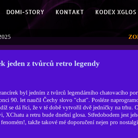
DOMI-STORY
KONTAKT
KODEX XGLOS
 2025
ZO
k jeden z tvůrců retro legendy
ncírek byl jedním z tvůrců legendárního chatovacího por
nci 90. let naučil Čechy slovo "chat". Posléze naprogramo
udíž se dá říci, že v té době vytvořil dvě jedničky na trhu.
i, XChatu a retru bude dnešní glosa. Středobodem jest je
 fenomém!, takže takové mé doporučení nejen pro nostalgi
 ty dřevní doby internetu a počátky legendy XChat. Já k t
ár svých plků, postřehů, informací, a to i s přesahem do s