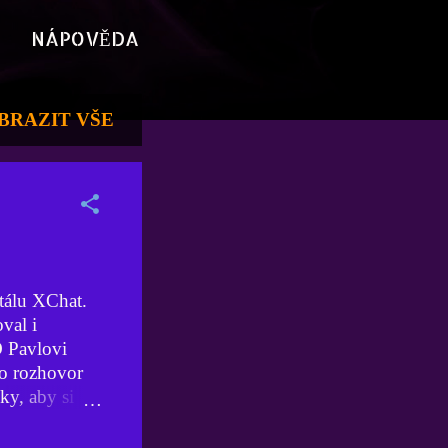
NÁPOVĚDA
BRAZIT VŠE
tálu XChat.
val i
 O Pavlovi
ho rozhovor
ky, aby si
omu ještě
oučasnosti.