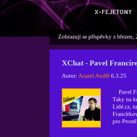
X-FEJETONY
Zobrazují se příspěvky z březen,
P
ř
í
XChat - Pavel Francíre
s
Autor:
Azazel Anděl
6.3.25
p
ě
Pavel Fra
v
Taky na ko
Lidé.cz, t
k
Francírkov
y
pro Prostě
připomněli
přihodím p