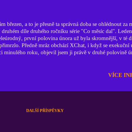
 březen, a to je přesně ta správná doba se ohlédnout za
 druhém díle druhého ročníku série "Co měsíc dal". Leden
eleúrodný, první polovina února už byla skromnější, v té d
přimrzlo. Předně mráz obchází XChat, i když se exekuční u
i minulého roku, objevil jsem ji právě v druhé polovině ú
zky postupně. Jaký byl tedy únor 2025? To si pávě povím
 "Sputniku" DeepSeek Šok z čínské aplikace DeepSeek by
riku převeliký, to už jsem psal v souhrnu za leden. Takž
VÍCE IN
, že se posléze spustila taková očerňovací kampaň a hledá
modelu generativní umělé inteligence (AI). Nejprve firma
cí nejznámějšího chatbota ChatGPT obvinila čínský startu
nink jeich modelu AI neoprávněně použil její výstupy. Izra
společnost zaměřená na kybernetickou bezpečnost Wiz Res
DALŠÍ PŘÍSPĚVKY
...