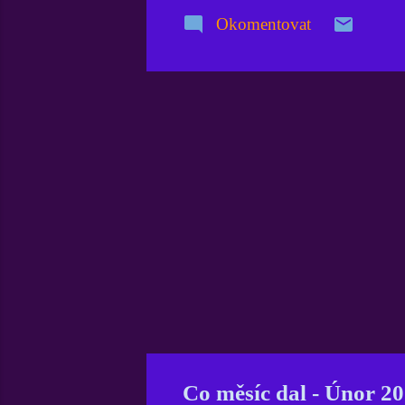
Tudíž věří
Okomentovat
na úvod ře
srpnu minu
XChatu v 
samozřejm
páč mě již
Co měsíc dal - Únor 2