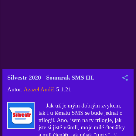
svobodných názorů internetovými
oligopoly došlo tak daleko, že jak
Google tak Apple odstranili aplikaci
Parler se svých internetových
obchodů. K tomu společnost Amazon
službu Parler o půlnoci z neděle na
pondělí odstranila ze svého hostingu
Amazon Web Services (AWS) . Parler
je tedy v tuto chvíli nedostupný.
Aktuálně na AzaNovinách:
Alternativy k Twitteru a Facebooku.
Silvestr 2020 - Soumrak SMS III.
Jak dlouho potrvá výpadek sociální
sítě Parler se s určitostí nedá říci. Ze
Autor:
Azazel Anděl
5.1.21
samotného Parleru přišly zprávy, že
výpadek může být delší než se
Jak už je mým dobrým zvykem,
předpokládalo, neb mnozí další
tak i u tématu SMS se bude jednat o
poskytovatelé hostingů o...
trilogii. Ano, jsem na ty trilogie, jak
jste si jistě všimli, moje milé čtenářky
a milí čtenáři, tak nějak "ujetý". V