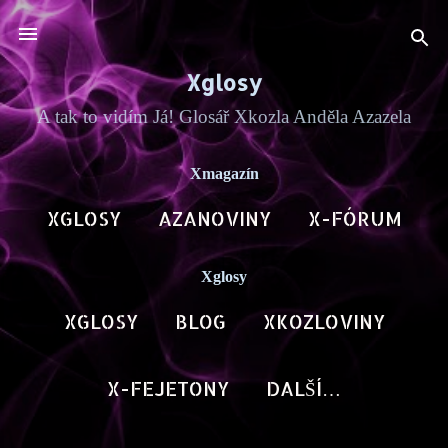
Přeskočit na hlavní obsah
Xglosy
A tak to vidím Já! Glosář Xkozla Anděla Azazela
Xmagazín
XGLOSY
AZANOVINY
X-FÓRUM
BLOG AN
DALŠÍ…
ARCHA X
Xglosy
XGLOSY
BLOG
XKOZLOVINY
AZAPOET
DALŠÍ…
HOVORY X
X-FEJETONY
DALŠÍ…