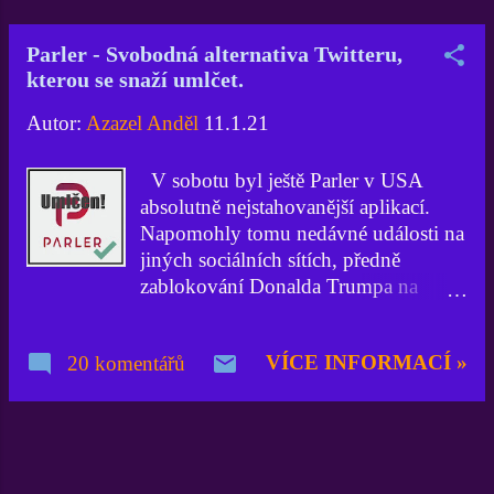
i u dalších hostingových a jiných
společností ve Spojených státech, kdy
Parler - Svobodná alternativa Twitteru,
této síti nechtěl nikdo další poskytnout
kterou se snaží umlčet.
prostor, tak John Matze zamířil do
Ruska. V současné době působí na IP
Autor:
Azazel Anděl
11.1.21
adrese, jenž patří společnosti DDos-
Guard . Více se můžete dosčíst v
V sobotu byl ještě Parler v USA
článku ...
absolutně nejstahovanější aplikací.
Napomohly tomu nedávné události na
jiných sociálních sítích, předně
zablokování Donalda Trumpa na
Twitteru. Na sociální síť se houfně
přesouvalo velké množství uživatelů,
VÍCE INFORMACÍ »
20 komentářů
a to i z České republiky, to jsem mohl
sám na vlastní oči sledovat. Jenže na
řadu nastoupila celoplanetární cenzura
a právě v těchto chvílích dosahuje
nevídaných dimenzí. Odmítání