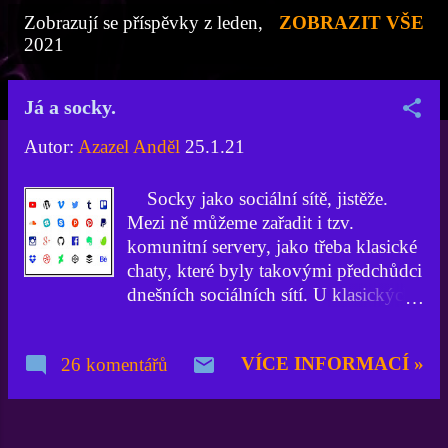
Zobrazují se příspěvky z leden,
ZOBRAZIT VŠE
P
2021
ř
í
Já a socky.
s
Autor:
Azazel Anděl
25.1.21
p
ě
Socky jako sociální sítě, jistěže.
Mezi ně můžeme zařadit i tzv.
v
komunitní servery, jako třeba klasické
k
chaty, které byly takovými předchůdci
y
dnešních sociálních sítí. U klasických
chatů se zastavím jen v rychlosti, neb
všichni vědí, že jsem již drahnou dobu
VÍCE INFORMACÍ »
26 komentářů
v chatovém důchodu, tudíž na
žádném chatovacím portálu
nepůsobím. Ani nevím co bych tam
dělal při tom současném marasmu a již