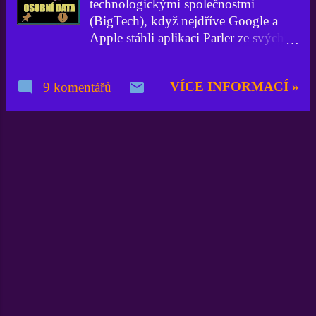
technologickými společnostmi
(BigTech), když nejdříve Google a
Apple stáhli aplikaci Parler ze svých
internetových obchodů. Následoval
krok společnosti Amazon , která
VÍCE INFORMACÍ »
9 komentářů
prostě vyhodila Parlel ze svého
hostingu. WhatsApp resp. Facebook
si zase naběhl u svých uživatelů s
novými podmínkami užití služby
WhatsApp. Šlo o to, že mateřský
Facebook měl mít dle nových
podmínek umožněno sdílení dalších
informací o uživatelích, dokonce snad
i jejich konverzace, ač se vymlouvá na
zacílení reklamy či zefektivnění služeb
vůči obchodním partnerům. Parler u
Rusů. Jak je to s touto alternativou
Twitteru v současnosti? Když John
Matze, zakladatel a šéf Parleru , narazil