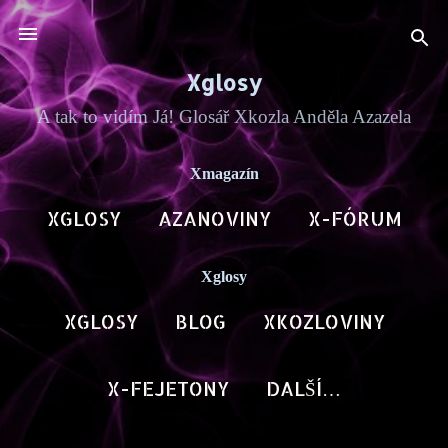
Přeskočit na hlavní obsah
Xglosy
A tak to vidím Já! Glosář Xkozla Anděla Azazela
Xmagazín
XGLOSY
AZANOVINY
X-FÓRUM
BLOG AN
DALŠÍ…
ARCHA X
Xglosy
XGLOSY
BLOG
XKOZLOVINY
AZAPOET
DALŠÍ…
HOVORY X
X-FEJETONY
DALŠÍ…