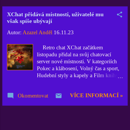
web novou podobu a budou přibývat
i nové funkcionality. A co k tomu říká
XChat přidává místnosti, uživatelé mu
sám Dan Tržil? "Projekt České
však spíše ubývají
podcasty vznikl, protože před lety
českých podcastů moc nebylo. A lidé
Autor:
Azazel Anděl
16.11.23
se mě pořád ptali, kde nějaké najdou.
Teď je všechno jinak – českých
Retro chat XChat začátkem
podcastů je spousta....
listopadu přidal na svůj chatovací
server nové místnosti. V kategoriích
Pokec a klábosení, Volný čas a sport,
Hudební styly a kapely a Film knihy
počítače přibylo celkem deset
místností. Oznámil to jeden z majitelů
VÍCE INFORMACÍ »
Okomentovat
firmy 42ideas s.r.o., která provozuje
od roku 2016 XChat, na blogu
IKSČET Jan Zálešák. Nový
spoluvlastník XChatu V listopadu
došlo na XChatu nejen k přidávání