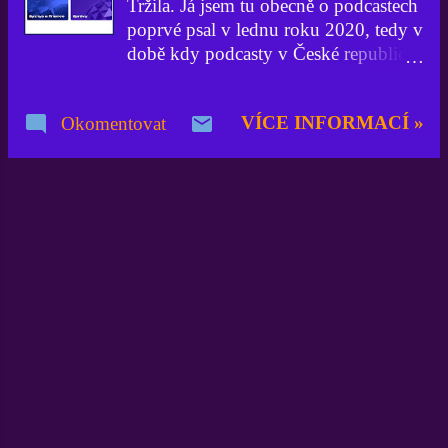
Tržila. Já jsem tu obecně o podcastech
poprvé psal v lednu roku 2020, tedy v
době kdy podcasty v České republice
zažívaly jakýsi boom, ač ve světě už
to byla velmi živoucí disciplína.
VÍCE INFORMACÍ »
Okomentovat
Vlastně jsem se tu o podcastech
rozepsal chvilku poté, co jsem sám
spustil svůj vlastní podcast
Xkozloviny, což se událo 26. prosince
2019. Doba pokročila a dnes už je
celý segment podcastů naprosto někde
jinde. A protože dnes už má podcast
každý, protože jich je opravdu již
velká spousta, tak je třeba si mezi tím
ohromným množstvím vybírat. A to je
právě jeden ze záměrů Dana a jeho
Českých podcastů, a tedy i jeden z
důvodů, proč dochází na této
platformě k proměnám, proč dostal