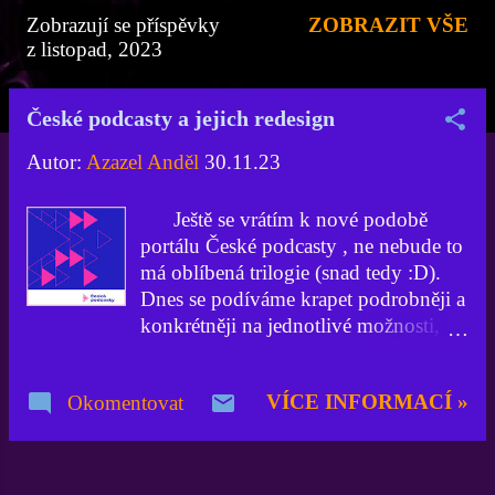
Zobrazují se příspěvky
ZOBRAZIT VŠE
P
z listopad, 2023
ř
í
České podcasty a jejich redesign
s
Autor:
Azazel Anděl
30.11.23
p
ě
Ještě se vrátím k nové podobě
portálu České podcasty , ne nebude to
v
má oblíbená trilogie (snad tedy :D).
k
Dnes se podíváme krapet podrobněji a
y
konkrétněji na jednotlivé možnosti,
jak na webu najít nějaké nové či
zajímavé podcasty. Objevuj Na webu
VÍCE INFORMACÍ »
Okomentovat
je několik možností jak najít nové
zajímavé podcasty. Primárně k tomu
slouží stránka s názvem Objevuj. Asi
nejjednoduší a nejrychlejší je použít