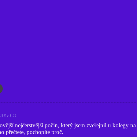
2018 v 1:11
vější nejčerstvější počin, který jsem zveřejnil u kolegy na
o přečtete, pochopíte proč.