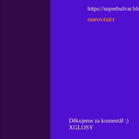
e
https://superbulvar.
n
ODPOVĚDĚT
t
á
ř
e
Děkujeme za komentář :)
XGLOSY
O
k