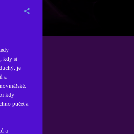
tedy
, kdy si
duchý, je
ů a
 novinářské.
bí kdy
echno pučet a
ků a