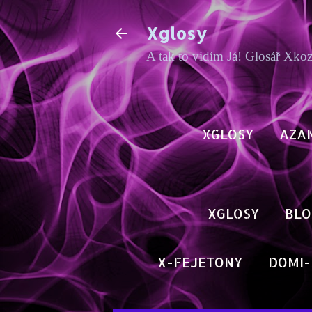
Xglosy
A tak to vidím Já! Glosář Xko
XGLOSY
AZA
XGLOSY
BLO
X-FEJETONY
DOMI-