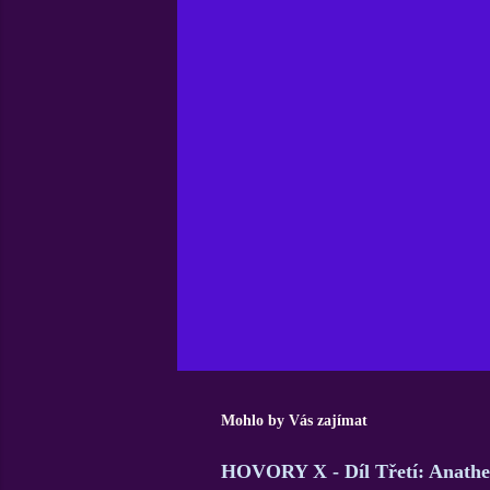
o
m
e
n
t
o
v
a
t
Mohlo by Vás zajímat
HOVORY X - Díl Třetí: Anath