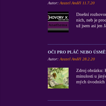
Autor:
Azazel Anděl
11.7.20
Dnešní rozhovor
nich, neb je pro
už jsem asi jen 
na 3 portálech,
zmiňovaných cha
Anathema. Ty jsi
březnu roku 201
OČI PRO PLÁČ NEBO ÚSMĚV
jinou, a shodne
Autor:
Azazel Anděl
28.2.20
portálem už nem
byla silná troj
Zdroj obrázku: 
přivedl moj brače
minulosti u jin
cestuje se pros
mých úvodních l
jsem zpočát...
zážitek. Anděl A
tři děti. Přibli
kamarádky, když
svobodné a jedna