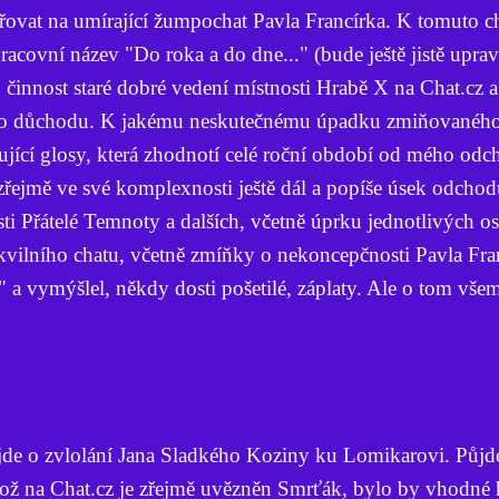
ovat na umírající žumpochat Pavla Francírka. K tomuto c
pracovní název "Do roka a do dne..." (bude ještě jistě uprav
 činnost staré dobré vedení místnosti Hrabě X na Chat.cz a
ého důchodu. K jakému neskutečnému úpadku zmiňovaného
ující glosy, která zhodnotí celé roční období od mého od
řejmě ve své komplexnosti ještě dál a popíše úsek odchod
sti Přátelé Temnoty a dalších, včetně úprku jednotlivých o
kvilního chatu, včetně zmíňky o nekoncepčnosti Pavla Fran
" a vymýšlel, někdy dosti pošetilé, záplaty. Ale o tom vše
jde o zvlolání Jana Sladkého Koziny ku Lomikarovi. Půjd
ož na Chat.cz je zřejmě uvězněn Smrťák, bylo by vhodné h