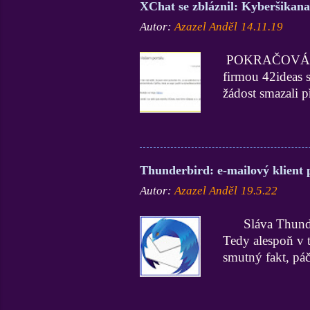
XChat se zbláznil: Kyberšikan
na Lidech.cz. By
Autor:
Azazel Anděl
14.11.19
Víceméně anonym
zaujal a bavil, 
POKRAČOVÁNÍ 1
zjišťovala, že v
firmou 42ideas s.
starších, starýc
žádost smazali p
známého nicku (
někdo založil ni
kyberšikanoidní 
a dle slov jedn
Thunderbird: e-mailový klient 
nehoráznosti po
Autor:
Azazel Anděl
19.5.22
podívat na disk
činy jsou evido
Sláva Thunderbir
moji milí čtenář
Tedy alespoň v 
spolumajitelům 4
smutný fakt, pá
to ovšem záleže
nepřijatelnou c
světem. A Thund