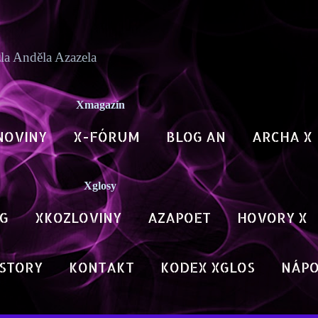
Přeskočit na hlavní obsah
zla Anděla Azazela
Xmagazín
NOVINY
X-FÓRUM
BLOG AN
ARCHA X
Xglosy
G
XKOZLOVINY
AZAPOET
HOVORY X
STORY
KONTAKT
KODEX XGLOS
NÁP