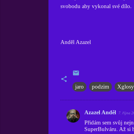
svobodu aby vykonal své dílo.
Anděl Azazel
jaro
podzim
Xglosy
Azazel Anděl
7. října 
K
Přidám sem svůj nejno
o
SuperBulváru. Až si h
m