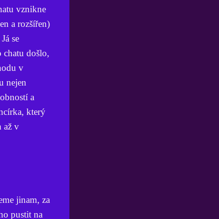
hatu vznikne
en a rozšířen)
 Já se
 chatu došlo,
chodu v
u nejen
sobností a
círka, který
m až v
eme jinam, za
o pustit na