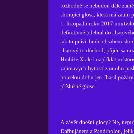
rozhodně se nebudou dále zaměř
shrnující glosa, která má zatím 
1. listopadu roku 2017 umrtvilo
definitivně odebral do chatov
tak to právě bude obsahem shrn
chatový to důchod, půjde samoz
Hraběte X ale i napříklat místno
zajímavých bytostí z onoho pas
po celou dobu jen "hasil požáry
příslušné glose.
A závěr dnešní glosy? Ne, nepů
Dařbujánem a Pandrholou, jelik