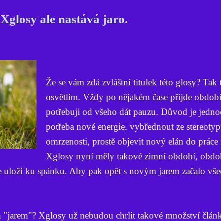
Xglosy ale nastává jaro.
Že se vám zdá zvláštní titulek této glosy? Tak 
osvětlím. Vždy po nějakém čase přijde období
potřebuji od všeho dát pauzu. Důvod je jedno
potřeba nové energie, vybřednout ze stereotyp
omrzenosti, prostě objevit nový elán do práce
Xglosy nyní měly takové zimní období, obdo
 se uloží ku spánku. Aby pak opět s novým jarem začalo vš
 "jarem"? Xglosy už nebudou chrlit takové množství člán