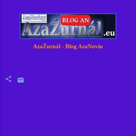
AzaŽurnál - Blog AzaNovin
K
o
m
e
n