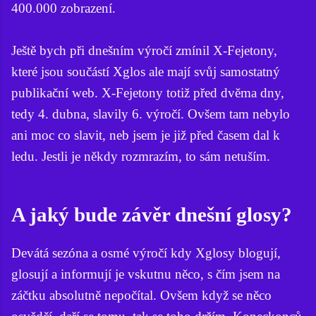
400.000 zobrazení.
Ještě bych při dnešním výročí zmínil X-Fejetony,
které jsou součástí Xglos ale mají svůj samostatný
publikační web. X-Fejetony totiž před dvěma dny,
tedy 4. dubna, slavily 6. výročí. Ovšem tam nebylo
ani moc co slavit, neb jsem je již před časem dal k
ledu. Jestli je někdy rozmrazím, to sám netuším.
A jaký bude závěr dnešní glosy?
Devátá sezóna a osmé výročí kdy Xglosy blogují,
glosují a informují je vskutnu něco, s čím jsem na
záčtku absolutně nepočítal. Ovšem když se něco