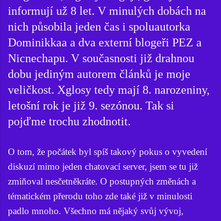
informují už 8 let. V minulých dobách na
nich působila jeden čas i spoluautorka
Dominikkaa a dva externí blogeři PEZ a
Nicnechapu. V současnosti již drahnou
dobu jediným autorem článků je moje
veličkost. Xglosy tedy mají 8. narozeniny,
letošní rok je již 9. sezónou. Tak si
pojďme trochu zhodnotit.
O tom, že počátek byl spíš takový pokus o vyvedení
diskuzí mimo jeden chatovací server, jsem se tu již
zmiňoval nesčetněkráte. O postupných změnách a
tématickém přerodu toho zde také již v minulosti
padlo mnoho. Všechno má nějaký svůj vývoj,