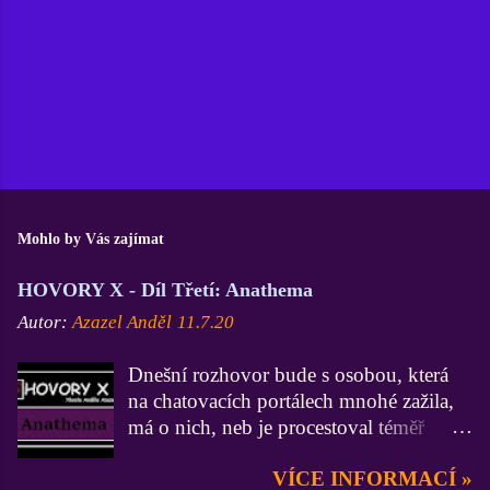
Mohlo by Vás zajímat
HOVORY X - Díl Třetí: Anathema
Autor:
Azazel Anděl
11.7.20
Dnešní rozhovor bude s osobou, která
na chatovacích portálech mnohé zažila,
má o nich, neb je procestoval téměř
všechny, velmi zdatné vědomosti a
VÍCE INFORMACÍ »
zkušenosti (zdatnější už jsem asi jen Já