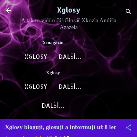
Přeskočit na hlavní obsah
Xglosy
A tak to vidím Já! Glosář Xkozla Anděla
Azazela
Xmagazín
XGLOSY
DALŠÍ…
Xglosy
XGLOSY
DALŠÍ…
DALŠÍ…
Xglosy blogují, glosují a informují už 8 let