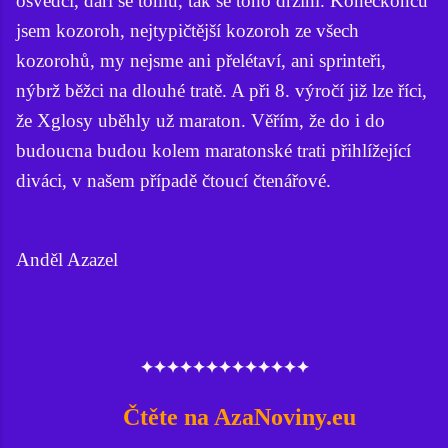
osvědčí, daří se tomu, tak se toho držím. Koneckonců
jsem kozoroh, nejtypičtější kozoroh ze všech
kozorohů, my nejsme ani přelétaví, ani sprinteři,
nýbrž běžci na dlouhé tratě. A při 8. výročí již lze říci,
že Xglosy uběhly už maraton. Věřím, že do i do
budoucna budou kolem maratonské trati přihlížející
diváci, v našem případě čtoucí čtenářové.
Anděl Azazel
✦✦✦✦✦✦✦✦✦✦✦✦✦
Čtěte na AzaNoviny.eu