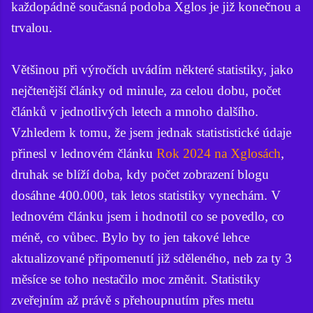
každopádně současná podoba Xglos je již konečnou a
trvalou.
Většinou při výročích uvádím některé statistiky, jako
nejčtenější články od minule, za celou dobu, počet
článků v jednotlivých letech a mnoho dalšího.
Vzhledem k tomu, že jsem jednak statististické údaje
přinesl v lednovém článku
Rok 2024 na Xglosách
,
druhak se blíží doba, kdy počet zobrazení blogu
dosáhne 400.000, tak letos statistiky vynechám. V
lednovém článku jsem i hodnotil co se povedlo, co
méně, co vůbec. Bylo by to jen takové lehce
aktualizované připomenutí již sděleného, neb za ty 3
měsíce se toho nestačilo moc změnit. Statistiky
zveřejním až právě s přehoupnutím přes metu