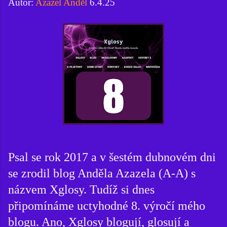
Autor:
Azazel Anděl
6.4.25
Psal se rok 2017 a v šestém dubnovém dni
se zrodil blog Anděla Azazela (A-A) s
názvem Xglosy. Tudíž si dnes
připomínáme uctyhodné 8. výročí mého
blogu. Ano, Xglosy blogují, glosují a