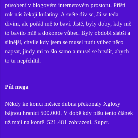
působení v blogovém internetovém prostoru. Příští
rok nás čekají kulatiny. A světe div se, Já se teda
divím, ale pořád mě to baví. Jistě, byly doby, kdy mě
to bavilo míň a dokonce vůbec. Byly období slabší a
silnější, chvíle kdy jsem se musel nutit vůbec něco
napsat, jindy mi to šlo samo a musel se brzdit, abych
to tu nepřehltil.
Půl mega
Někdy ke konci měsíce dubna překonaly Xglosy
bájnou hranici 500.000. V době kdy píšu tento článek
už mají na kontě 521.481 zobrazení. Super.