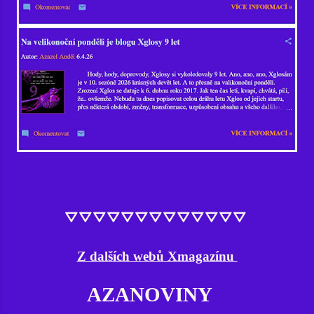
⛛⛛⛛⛛⛛⛛⛛⛛⛛⛛⛛⛛⛛
Z dalších webů Xmagazínu
AZANOVINY