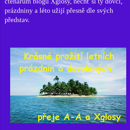
čtenářům blogu Xglosy, nechť si ty dovči,
prázdniny a léto užijí přesně dle svých
představ.