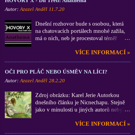
HOVORY X - Díl Třetí: Anathema
Autor:
Azazel Anděl
11.7.20
Dnešní rozhovor bude s osobou, která
na chatovacích portálech mnohé zažila,
má o nich, neb je procestoval téměř
všechny, velmi zdatné vědomosti a
VÍCE INFORMACÍ »
zkušenosti (zdatnější už jsem asi jen Já
:D). On je zase zdatnější ve
funkcionářství, neb byl administrátorem
OČI PRO PLÁČ NEBO ÚSMĚV NA LÍCI?
na 3 portálech, Lidé.cz, BezvaChat.cz a
Autor:
Azazel Anděl
28.2.20
SuperPokec.cz. Krom toho, nejen na
zmiňovaných chatech, zastával funkce
Zdroj obrázku: Karel Jerie Autorkou
Stálého správce. Dámy a pánové, mistr
dnešního článku je Nicnechapu. Stejně
Anathema. Ty jsi začínal na portálu
jako v minulosti u jiných autorů nebylo
Lidé.cz a vím, že dodnes na něj nedáš
do textu mojí osobou nijak zasahováno.
dopustit. V březnu roku 2014 se ovšem
VÍCE INFORMACÍ »
A to by z mých úvodních liter stačilo,
Seznam rozhodl staré dobré Lidéčko
pojďme se již vrhnout na samotný
vyměnit za naprosto jinou, a shodneme