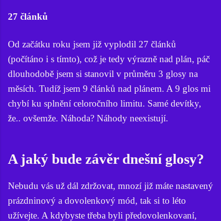
27 článků
Od začátku roku jsem již vyplodil 27 článků
(počítáno i s tímto), což je tedy výrazně nad plán, páč
dlouhodobě jsem si stanovil v průměru 3 glosy na
měsích. Tudíž jsem 9 článků nad plánem. A 9 glos mi
chybí ku splnění celoročního limitu. Samé devítky,
že.. ovšemže. Náhoda? Náhody neexistují.
A jaký bude závěr dnešní glosy?
Nebudu vás už dál zdržovat, mnozí již máte nastavený
prázdninový a dovolenkový mód, tak si to léto
užívejte. A kdybyste třeba byli předovolenkovaní,