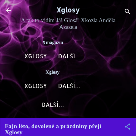
Přeskočit na hlavní obsah
Xglosy
A tak to vidím Já! Glosář Xkozla Anděla
Azazela
Xmagazín
XGLOSY
DALŠÍ…
Xglosy
XGLOSY
DALŠÍ…
DALŠÍ…
Fajn léto, dovolené a prázdniny přejí
Xglosy