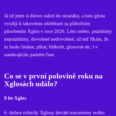
Já už jsem si dávno zalezl do mrazáku, a tuto glosu
využiji k takovému ohlédnutí za půlročním
působením Xglos v roce 2026. Léto neléto, prázdniny
neprázdniny, dovolené nedovolené, už teď říkám, že
tu budu čmárat, plkat, blábolit, glosovat etc. i v
nastávajícím parném čase.
Co se v první polovině roku na
Xglosách událo?
9 let Xglos
6. dubna oslavily Xglosy deváté narozeniny svého