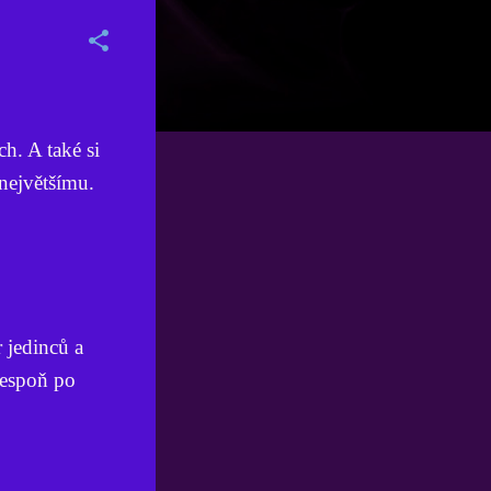
h. A také si
největšímu.
 jedinců a
lespoň po