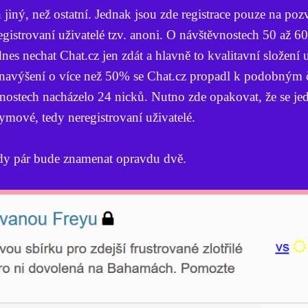
jiný, než ostatní. Jednak jsou zde registrace pouze na po
gistrovaní uživatelé tzv. anoni. O návštěvnostech 50 až 60 
nes nechat Chat.cz jen zdát a hlavně to kvalitavní složení u
navýšení o více než 50% se Chat.cz propadl k podobným 
tnostech nacházelo 24 nicků. Nutno zde opakovat, že se je
mové, tedy neregistrovaní uživatelé.
kdy pár bude znamenat opravdu dvě.