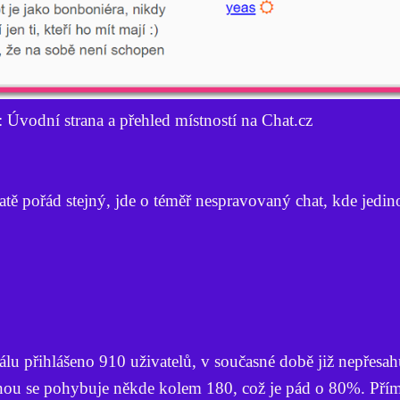
: Úvodní strana a přehled místností na Chat.cz
atě pořád stejný, jde o téměř nespravovaný chat, kde jedin
lu přihlášeno 910 uživatelů, v současné době již nepřesah
inou se pohybuje někde kolem 180, což je pád o 80%. Pří