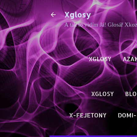
Xglosy
A tak to vidím Já! Glosář Xko
XGLOSY
AZA
XGLOSY
BLO
X-FEJETONY
DOMI-