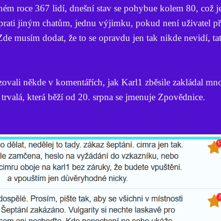
ém roce 367 lidí, dnešní stav se pohybue kolem 80, což j
rati jiným chatům, jednu výjimku, pokud není uživatel př
Zde musím dodat, že to se opravdu jen tak nikde nevidí, tat
azovali někde v komentářích, jak Karl1 zběsile zakládal 
 trvalá, která běží od 20. srpna se jmenuje Zpovědnice.