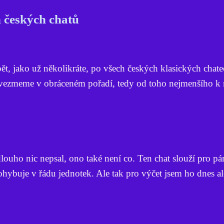
h českých chatů
ět, jako už několikráte, po všech českých klasických chatec
vezmeme v obráceném pořadí, tedy od toho nejmenšího k 
uho nic nepsal, ono také není co. Ten chat slouží pro pár
ohybuje v řádu jednotek. Ale tak pro výčet jsem ho dnes a