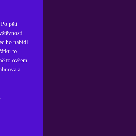
 Po pěti
vštěvnosti
ec ho nabídl
átku to
pně to ovšem
 obnova a
.