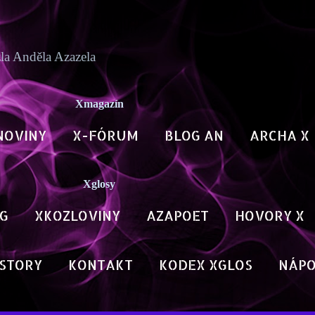
Přeskočit na hlavní obsah
zla Anděla Azazela
Xmagazín
NOVINY
X-FÓRUM
BLOG AN
ARCHA X
Xglosy
G
XKOZLOVINY
AZAPOET
HOVORY X
STORY
KONTAKT
KODEX XGLOS
NÁP