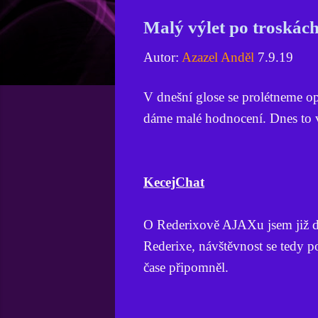
Malý výlet po troskác
Autor:
Azazel Anděl
7.9.19
V dnešní glose se prolétneme op
dáme malé hodnocení. Dnes to 
KecejChat
O Rederixově AJAXu jsem již dlo
Rederixe, návštěvnost se tedy p
čase připomněl.