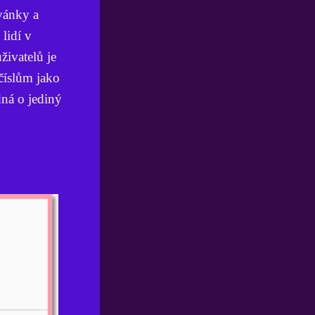
zvánky a
lidí v
živatelů je
číslům jako
dná o jediný