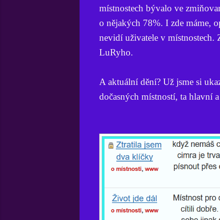
místnostech bývalo ve zmiňovan
o nějakých 78%. I zde máme, op
nevidí uživatele v místnostech. 
LuRyho.
A aktuální dění? Už jsme si uk
dočasných místností, ta hlavní a