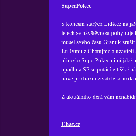
SuperPokec
S koncem starých Lidé.cz na jař
letech se návštěvnost pohybuje
musel svého času Grantik zruši
LuRymu z Chatujme a uzavřeli 
přineslo SuperPokecu i nějaké n
opadlo a SP se potácí v těžké ná
nově příchozí uživatelé se nedá 
Z aktuálního dění vám nenabídnu
Chat.cz