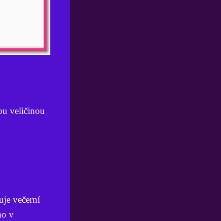
ou veličinou
uje večerní
mo v