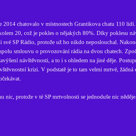
e 2014 chatovalo v místnostech Grantikova chatu 110 lidí.
 kolem 20, což je pokles o nějakých 80%. Díky poklesu ná
t i své SP Rádio, protože už ho nikdo neposlouchal. Nakon
spolu smlouvu o provozování rádia na dvou chatech. Zpoč
avýšení návštěvnosti, a to i s ohledem na jiné děje. Postu
vštěvnostní krizi. V podstatě je to tam velmi mrtvé, žádná
očekávat.
 nic, protože v té SP mrtvolnosti se jednoduše nic něděje