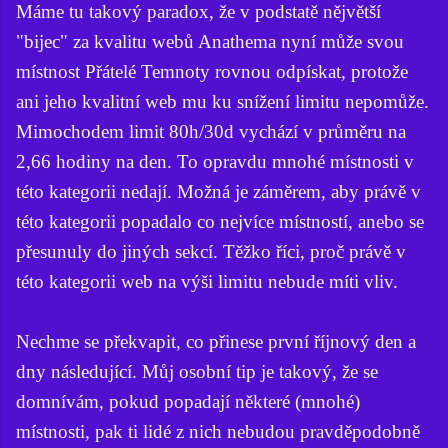
Máme tu takový paradox, že v podstatě nějvětší
"bijec" za kvalitu webů Anathema nyní může svou
místnost Přátelé Temnoty rovnou odpískat, protože
ani jeho kvalitní web mu ku snížení limitu nepomůže.
Mimochodem limit 80h/30d vychází v průměru na
2,66 hodiny na den. To opravdu mnohé místnosti v
této kategorii nedají. Možná je záměrem, aby právě v
této kategorii popadalo co nejvíce místností, anebo se
přesunuly do jiných sekcí. Těžko říci, proč právě v
této kategorii web na výši limitu nebude míti vliv.
Nechme se překvapit, co přinese první říjnový den a
dny následující. Můj osobní tip je takový, že se
domnívám, pokud popadají některé (mnohé)
místnosti, pak ti lidé z nich nebudou pravděpodobně