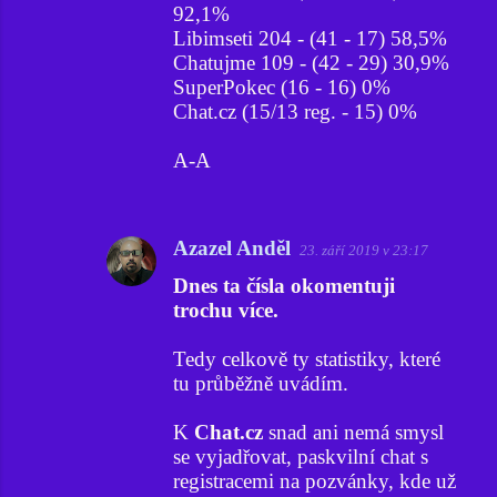
92,1%
Libimseti 204 - (41 - 17) 58,5%
Chatujme 109 - (42 - 29) 30,9%
SuperPokec (16 - 16) 0%
Chat.cz (15/13 reg. - 15) 0%
A-A
Azazel Anděl
23. září 2019 v 23:17
Dnes ta čísla okomentuji
trochu více.
Tedy celkově ty statistiky, které
tu průběžně uvádím.
K
Chat.cz
snad ani nemá smysl
se vyjadřovat, paskvilní chat s
registracemi na pozvánky, kde už