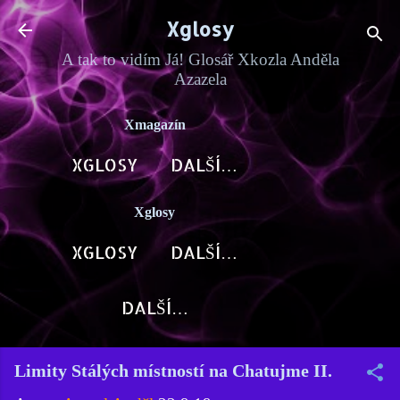
Přeskočit na hlavní obsah
Xglosy
A tak to vidím Já! Glosář Xkozla Anděla
Azazela
Xmagazín
XGLOSY
DALŠÍ…
Xglosy
XGLOSY
DALŠÍ…
DALŠÍ…
Limity Stálých místností na Chatujme II.