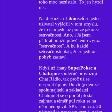
toho moc nezůstalo. To jen hyzdí
net.
Na diskuzích
Libimseti
se jeden
uživatel vyjádřil v tom smyslu,
že to tam jede už pouze jakousi
setrvačností. Ano, i Já jsem
párkrát použil právě tento výraz
"setrvačnost". A ku každé
setrvačnosti platí, že se jednou
pohyb zastaví.
Když už chaty
SuperPokec a
Chatujme
společně provozují
Chat Rádio, tak proč už se
nespojit úplně. Dutch (jeden ze
spolumajitelů a zakladatel
Chatujme) se o portál přestal
zajímat a téměř půl roku se na
něm neobjevil. SP s jeho cca. 20
uživateli je naprosto mrtvé, a těm