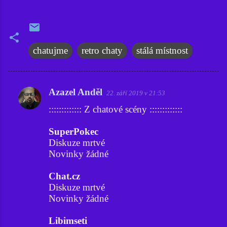
chatujme
retro chaty
stálá místnost
Azazel Anděl
22. září 2019 v 21:53
K
::::::::::::: Z chatové scény :::::::::::::
o
m
SuperPokec
e
Diskuze mrtvé
Novinky žádné
n
t
Chat.cz
á
Diskuze mrtvé
ř
Novinky žádné
e
Libimseti