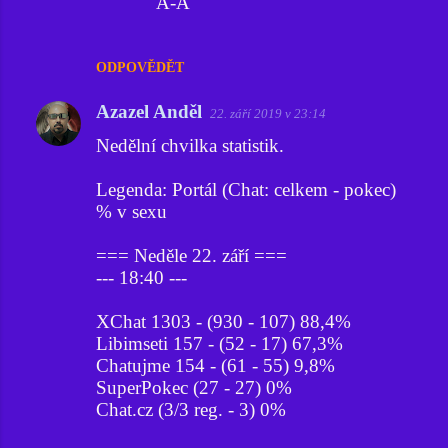
A-A
ODPOVĚDĚT
Azazel Anděl
22. září 2019 v 23:14
Nedělní chvilka statistik.
Legenda: Portál (Chat: celkem - pokec)
% v sexu
=== Neděle 22. září ===
--- 18:40 ---
XChat 1303 - (930 - 107) 88,4%
Libimseti 157 - (52 - 17) 67,3%
Chatujme 154 - (61 - 55) 9,8%
SuperPokec (27 - 27) 0%
Chat.cz (3/3 reg. - 3) 0%