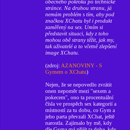
obecného pokroku po technické
stránce. Na druhou stranu, já
nemám problém s tím, aby pod
značkou XChatu byl i produkt
zaměřený na sex. Umím si
představit situaci, kdy z toho
mohou obě strany těžit, jak my,
tak uživatelé a to včetně zlepšení
image XChatu.
(zdroj:
AZANOVINY - S
Gymem o XChatu
)
Nejen, že se nepovedlo zvrátit
onen nepoměr mezi "sexem a
pokecem", ono ta procentuální
čísla ve prospěch sex kategorií a
místností za tu dobu, co Gym a
jeho parta převzali XChat, ještě
narostla. Zajímalo by mě, kdy
dle Gyma má přijít ta doba, kdy