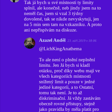
Tak já bych u své místnosti ty limity
splnil, ale konečně, neb jindy jsem na to
neměl čas, jsem si vzal 3 týdny
dovolené, tak se nikde nevyskytuji, jen
na 5 min sem tam na vzkazníku. A proto
ani nepřispívám na diskuze.
Azazel Anděl
23. září 2019 v 18:06
@LichKingAnathema
To ale není o plnění neplnění
limitu. Jen Já bych si kladl
otázku, proč díky webu mají ve
všech kategoriích místnosti
snížený limit a pouze v jedné
jediné kategorii, a to Ostatní,
tomu tak není. Je to až
diskriminační. Já vždy zastávám
obecně rovné přístupy, stejně
jako pravidla by měla platit pro