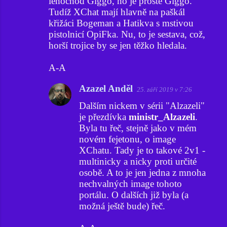
lenochod Giggo, no je prostě Giggo.
Tudíž XChat mají hlavně na paškál
křižáci Bogeman a Hatikva s mstivou
pistolnicí OpiFka. Nu, to je sestava, což,
horší trojice by se jen těžko hledala.
A-A
Azazel Anděl
25. září 2019 v 7:26
Dalším nickem v sérii "Alzazeli"
je přezdívka
ministr_Alzazeli
.
Byla tu řeč, stejně jako v mém
novém fejetonu, o image
XChatu. Tady je to takové 2v1 -
multinicky a nicky proti určité
osobě. A to je jen jedna z mnoha
nechvalných image tohoto
portálu. O dalších již byla (a
možná ještě bude) řeč.