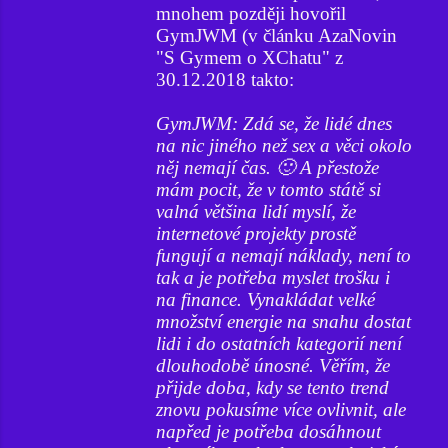
mnohem později hovořil
GymJWM (v článku AzaNovin
"S Gymem o XChatu" z
30.12.2018 takto:
GymJWM: Zdá se, že lidé dnes
na nic jiného než sex a věci okolo
něj nemají čas. 🙂 A přestože
mám pocit, že v tomto státě si
valná většina lidí myslí, že
internetové projekty prostě
fungují a nemají náklady, není to
tak a je potřeba myslet trošku i
na finance. Vynakládat velké
množství energie na snahu dostat
lidi i do ostatních kategorií není
dlouhodobě únosné. Věřím, že
přijde doba, kdy se tento trend
znovu pokusíme více ovlivnit, ale
napřed je potřeba dosáhnout