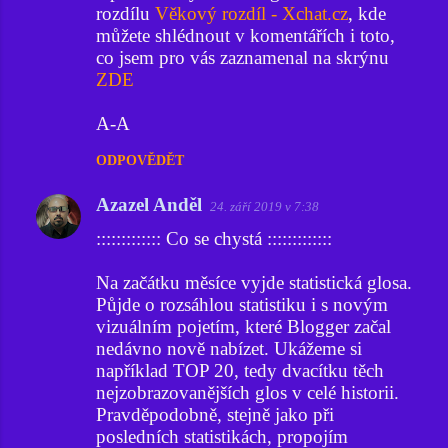
rozdílu
Věkový rozdíl - Xchat.cz
, kde
můžete shlédnout v komentářích i toto,
co jsem pro vás zaznamenal na skrýnu
ZDE
A-A
ODPOVĚDĚT
Azazel Anděl
24. září 2019 v 7:38
::::::::::::: Co se chystá :::::::::::::
Na začátku měsíce vyjde statistická glosa.
Půjde o rozsáhlou statistiku i s novým
vizuálním pojetím, které Blogger začal
nedávno nově nabízet. Ukážeme si
například TOP 20, tedy dvacítku těch
nejzobrazovanějších glos v celé historii.
Pravděpodobně, stejně jako při
posledních statistikách, propojím