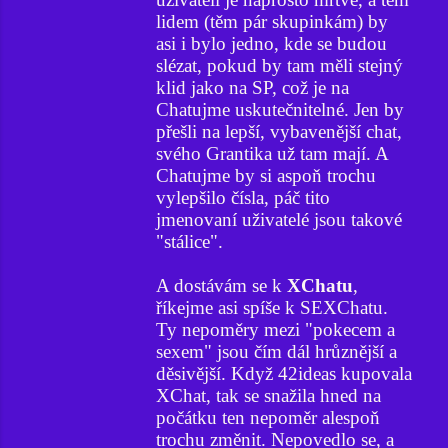
lidem (těm pár skupinkám) by
asi i bylo jedno, kde se budou
slézat, pokud by tam měli stejný
klid jako na SP, což je na
Chatujme uskutečnitelné. Jen by
přešli na lepší, vybavenější chat,
svého Grantika už tam mají. A
Chatujme by si aspoň trochu
vylepšilo čísla, páč tito
jmenovaní uživatelé jsou takové
"stálice".
A dostávám se k
XChatu
,
říkejme asi spíše k SEXChatu.
Ty nepoměry mezi "pokecem a
sexem" jsou čím dál hrůznější a
děsivější. Když 42ideas kupovala
XChat, tak se snažila hned na
počátku ten nepoměr alespoň
trochu změnit. Nepovedlo se, a