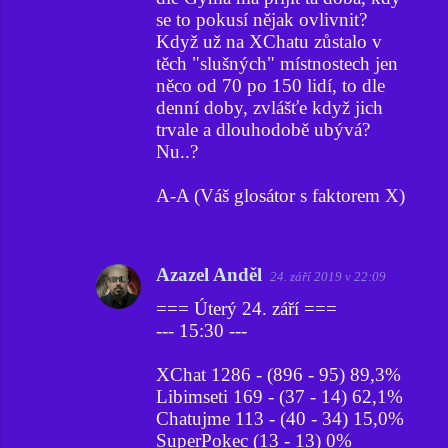
se to pokusí nějak ovlivnit?
Když už na XChatu zůstalo v
těch "slušných" místnostech jen
něco od 70 po 150 lidí, to dle
denní doby, zvlášťe když jich
trvale a dlouhodobě ubývá?
Nu..?
A-A (Váš glosátor s faktorem X)
Azazel Anděl
24. září 2019 v 22:09
=== Úterý 24. září ===
--- 15:30 ---
XChat 1286 - (896 - 95) 89,3%
Libimseti 169 - (37 - 14) 62,1%
Chatujme 113 - (40 - 34) 15,0%
SuperPokec (13 - 13) 0%