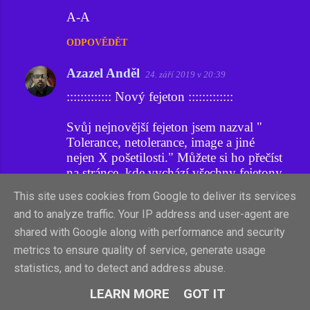
A-A
ODPOVĚDĚT
Azazel Anděl
24. září 2019 v 20:39
::::::::::::: Nový fejeton :::::::::::::
Svůj nejnovější fejeton jsem nazval "
Tolerance, netolerance, image a jiné
nejen X pošetilosti." Můžete si ho přečíst
na stránce, kde vychází všechny fejetony
prvotně a kde jsou všechna má dílka k
This site uses cookies from Google to deliver its services
uzření, tedy přímo na webu
X-Fejetonů
and to analyze traffic. Your IP address and user-agent are
či si tento můj nejnovější počin můžete
shared with Google along with performance and security
přečíst zde na Xglosách v menu
X-
Fejetony
.
metrics to ensure quality of service, generate usage
statistics, and to detect and address abuse.
A-A
LEARN MORE
GOT IT
ODPOVĚDĚT