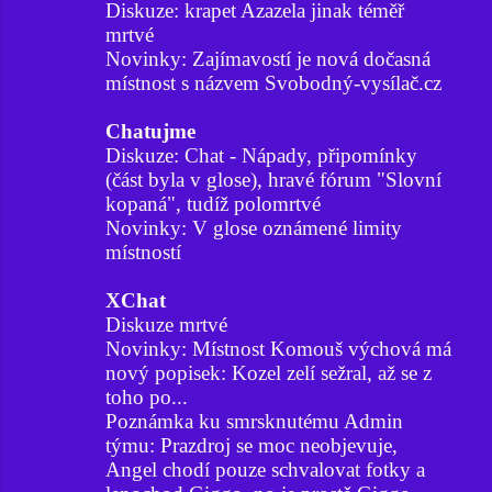
Diskuze: krapet Azazela jinak téměř
mrtvé
Novinky: Zajímavostí je nová dočasná
místnost s názvem Svobodný-vysílač.cz
Chatujme
Diskuze: Chat - Nápady, připomínky
(část byla v glose), hravé fórum "Slovní
kopaná", tudíž polomrtvé
Novinky: V glose oznámené limity
místností
XChat
Diskuze mrtvé
Novinky: Místnost Komouš výchová má
nový popisek: Kozel zelí sežral, až se z
toho po...
Poznámka ku smrsknutému Admin
týmu: Prazdroj se moc neobjevuje,
Angel chodí pouze schvalovat fotky a