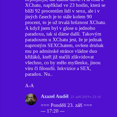
XChatu, například ve 23 hodin, která se
blíží 92 procentům lidí v sexu, ale i v
jiných časech je to stále kolem 90
procent, to je už trvalá hrůznost XChatu.
A když jsem byl v glose u jednoho
paradoxu, tak si dáme další. Takovým
paradoxem u XChatu jest, že je jednak
naprostým SEXChatem, ovšem druhak
mu po adminské stránce vládne duo
křižáků, kteří již stačili zlikvidovat
všechno, co by mělo myšlenku, jinou
víru či filosofii. Inkvizice a SEX,
paradox. Nu..
A-A
Azazel Anděl
23. září 2019 v 23:14
=== Pondělí 23. září ===
--- 17:20 ---