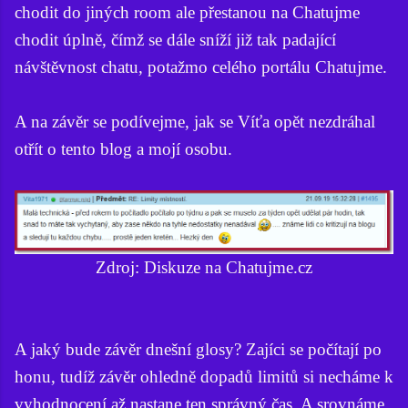
chodit do jiných room ale přestanou na Chatujme
chodit úplně, čímž se dále sníží již tak padající
návštěvnost chatu, potažmo celého portálu Chatujme.
A na závěr se podívejme, jak se Víťa opět nezdráhal
otřít o tento blog a mojí osobu.
Zdroj: Diskuze na Chatujme.cz
A jaký bude závěr dnešní glosy? Zajíci se počítají po
honu, tudíž závěr ohledně dopadů limitů si necháme k
vyhodnocení až nastane ten správný čas. A srovnáme