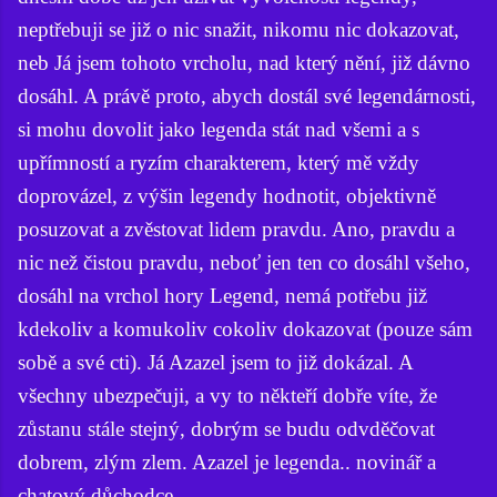
neptřebuji se již o nic snažit, nikomu nic dokazovat,
neb Já jsem tohoto vrcholu, nad který nění, již dávno
dosáhl. A právě proto, abych dostál své legendárnosti,
si mohu dovolit jako legenda stát nad všemi a s
upřímností a ryzím charakterem, který mě vždy
doprovázel, z výšin legendy hodnotit, objektivně
posuzovat a zvěstovat lidem pravdu. Ano, pravdu a
nic než čistou pravdu, neboť jen ten co dosáhl všeho,
dosáhl na vrchol hory Legend, nemá potřebu již
kdekoliv a komukoliv cokoliv dokazovat (pouze sám
sobě a své cti). Já Azazel jsem to již dokázal. A
všechny ubezpečuji, a vy to někteří dobře víte, že
zůstanu stále stejný, dobrým se budu odvděčovat
dobrem, zlým zlem. Azazel je legenda.. novinář a
chatový důchodce.