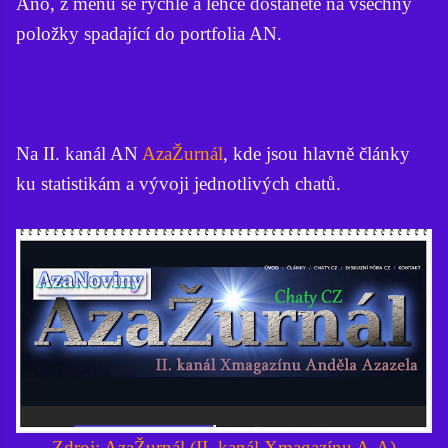
Ano, z menu se rychle a lehce dostanete na všechny
položky spadající do portfolia AN.
Na II. kanál AN
AzaŽurnál
, kde jsou hlavně články
ku statistikám a vývoji jednotlivých chatů.
Zdroj: AzaŽurnál (II. kanál Xmagazínu A-A)