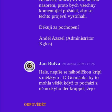
názorem, proto bych všechny
komentující požádal, aby se
těchto projevů vystříhali.
Děkuji za pochopení
Anděl Azazel (Administrátor
Xglos)
Jan Bulva
28. dubna 2019 v 17:26
Hele, nepíše se náhodičkou kripl
s měkkým :-D Germánka by to
mohla vědět když to pochází z
německýho der kruppel, žejo
ODPOVĚDĚT