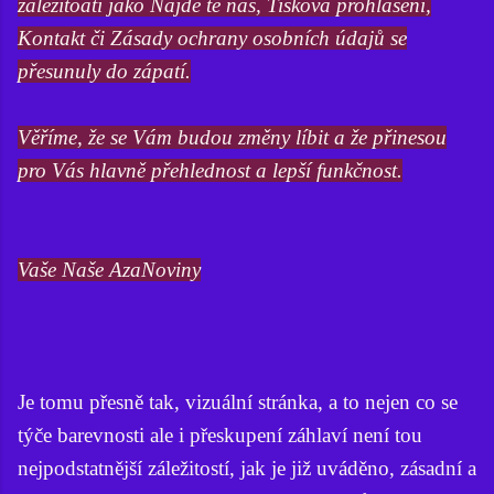
záležitoati jako Najde te nás, Tisková prohlášení,
Kontakt či Zásady ochrany osobních údajů se
přesunuly do zápatí.
Věříme, že se Vám budou změny líbit a že přinesou
pro Vás hlavně přehlednost a lepší funkčnost.
Vaše Naše AzaNoviny
Je tomu přesně tak, vizuální stránka, a to nejen co se
týče barevnosti ale i přeskupení záhlaví není tou
nejpodstatnější záležitostí, jak je již uváděno, zásadní a