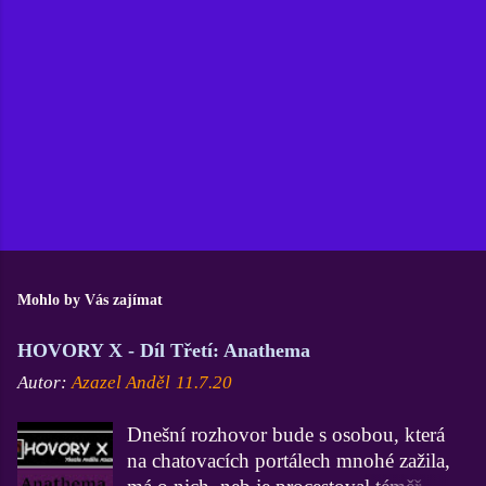
t
o
v
a
t
Mohlo by Vás zajímat
HOVORY X - Díl Třetí: Anathema
Autor:
Azazel Anděl
11.7.20
Dnešní rozhovor bude s osobou, která
na chatovacích portálech mnohé zažila,