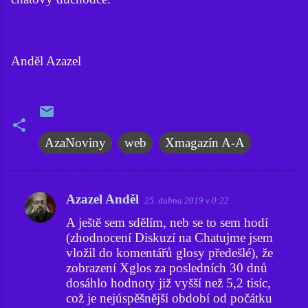
Anděl Azazel
AzaNoviny
web
Xmagazín A-A
Azazel Anděl
25. dubna 2019 v 0:22
K
A ještě sem sdělím, neb se to sem hodí
o
(zhodnocení Diskuzí na Chatujme jsem
m
vložil do komentářů glosy předešlé), že
e
zobrazení Xglos za posledních 30 dnů
dosáhlo hodnoty již vyšší než 5,2 tisíc,
n
což je nejúspěšnější období od počátku
t