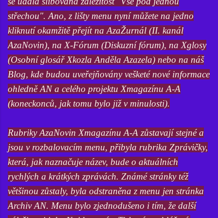
se udála slibovaná záležitost "Vše pod jednou
střechou". Ano, z lišty menu nyní můžete na jedno
kliknutí okamžitě přejít na AzaŽurnál (II. kanál
AzaNovin), na X-Fórum (Diskuzní fórum), na Xglosy
(Osobní glosář Xkozla Anděla Azazela) nebo na náš
Blog, kde budou uveřejňovány vešketé nové informace
ohledně AN a celého projektu Xmagazínu A-A
(koneckonců, jak tomu bylo již v minulosti).
Rubriky AzaNovin Xmagazínu A-A zůstavají stejné a
jsou v rozbalovacím menu, přibyla rubrika Zprávičky,
která, jak naznačuje název, bude o aktuálních
rychlých a krátkých zprávách. Známé stránky též
většinou zůstaly, byla odstraněna z menu jen stránka
Archiv AN. Menu bylo zjednodušeno i tím, že další