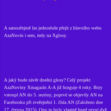
A samozřejmě lze jednoduše přejít z hlavního webu
AzaNovin i sem, tedy na Xglosy.
A jaký bude závěr dnešní glosy? Celý projekt
AzaNoviny Xmagazín A-A již funguje 4 roky. Brzy
vstoupí AN do 5. sezóny, poprvé se objevily AN na
Facebooku při zveřejnění 1. čísla AN (Založeno dne
17. června 2015). Ony to byly vlastně hned první dvě