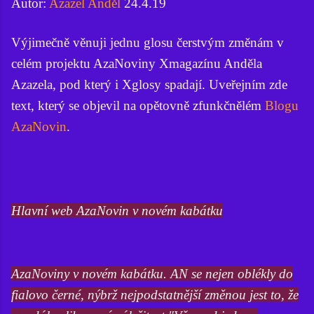
Autor:
Azazel Anděl
24.4.19
Výjimečně věnuji jednu glosu čerstvým změnám v
celém projektu AzaNoviny Xmagazínu Anděla
Azazela, pod který i Xglosy spadají. Uveřejním zde
text, který se objevil na opětovně zfunkčnělém
Blogu
AzaNovin
.
Hlavní web AzaNovin v novém kabátku
AzaNoviny v novém kabátku. AN se nejen oblékly do
fialovo černé, nýbrž nejpodstatnější změnou jest to, že