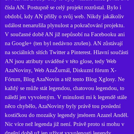
čísla AN. Postupně se celý projekt rozrůstal. Bylo i
období, kdy AN přišly o svůj web. Nikdy jakákoliv
událost nenarušila plynulost a pokračování projektu.
V současné době AN již nepůsobí na Facebooku ani
na Google+ (ten byl nedávno zrušen). AN zůstávají
na sociálních sítích Twitter a Pinterest. Hlavní součásti
AN jsou atributy uváděné v této glose, tedy Web
AzaNoviny, Web AzaŽurnál, Diskuzní fórum X-
Fórum, Blog AzaNovin a též tento Blog Xglosy. Ne
každý se může stát legendou, chatovou legendou, to
náleží jen vyvoleným. V minulosti mi k legendě stále
něco chybělo, AzaNoviny byly právě tou poslední
kostičkou do mozaiky legendy jménem Azazel Anděl.
Nic více než legenda již není. Právě proto si mohu v
dnešní době už jen užívat vyvolenosti legendy,