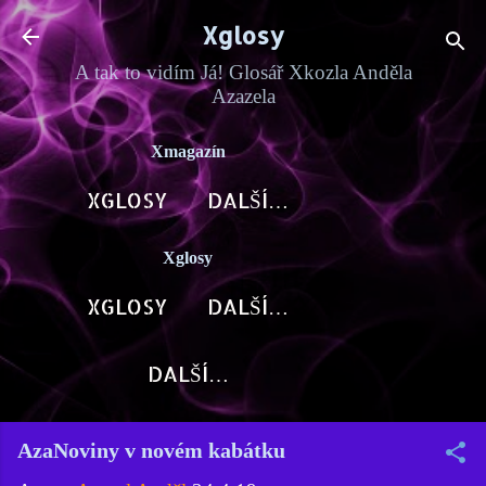
Přeskočit na hlavní obsah
Xglosy
A tak to vidím Já! Glosář Xkozla Anděla
Azazela
Xmagazín
XGLOSY
DALŠÍ…
Xglosy
XGLOSY
DALŠÍ…
DALŠÍ…
AzaNoviny v novém kabátku