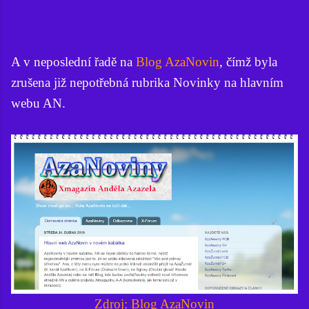
A v neposlední řadě na
Blog AzaNovin
, čímž byla
zrušena již nepotřebná rubrika Novinky na hlavním
webu AN.
Zdroj: Blog AzaNovin