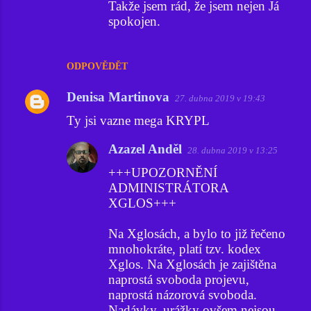
Takže jsem rád, že jsem nejen Já
spokojen.
ODPOVĚDĚT
Denisa Martinova
27. dubna 2019 v 19:43
Ty jsi vazne mega KRYPL
Azazel Anděl
28. dubna 2019 v 13:25
+++UPOZORNĚNÍ
ADMINISTRÁTORA
XGLOS+++
Na Xglosách, a bylo to již řečeno
mnohokráte, platí tzv. kodex
Xglos. Na Xglosách je zajištěna
naprostá svoboda projevu,
naprostá názorová svoboda.
Nadávky, urážky ovšem nejsou