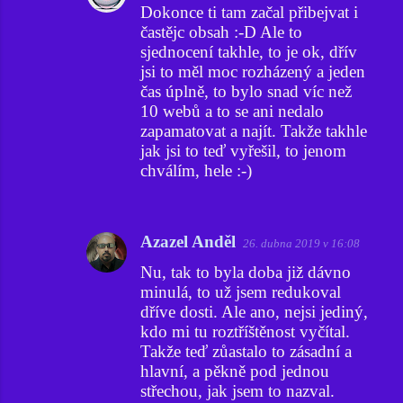
Dokonce ti tam začal přibejvat i
častějc obsah :-D Ale to
sjednocení takhle, to je ok, dřív
jsi to měl moc rozházený a jeden
čas úplně, to bylo snad víc než
10 webů a to se ani nedalo
zapamatovat a najít. Takže takhle
jak jsi to teď vyřešil, to jenom
chválím, hele :-)
Azazel Anděl
26. dubna 2019 v 16:08
Nu, tak to byla doba již dávno
minulá, to už jsem redukoval
dříve dosti. Ale ano, nejsi jediný,
kdo mi tu roztříštěnost vyčítal.
Takže teď zůastalo to zásadní a
hlavní, a pěkně pod jednou
střechou, jak jsem to nazval.