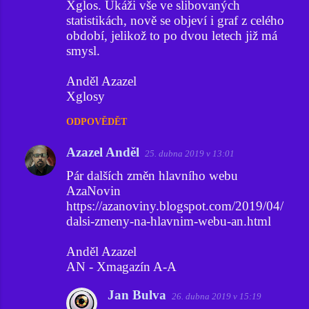
Xglos. Ukáži vše ve slibovaných
á
statistikách, nově se objeví i graf z celého
ř
období, jelikož to po dvou letech již má
smysl.
e
Anděl Azazel
Xglosy
ODPOVĚDĚT
Azazel Anděl
25. dubna 2019 v 13:01
Pár dalších změn hlavního webu
AzaNovin
https://azanoviny.blogspot.com/2019/04/
dalsi-zmeny-na-hlavnim-webu-an.html
Anděl Azazel
AN - Xmagazín A-A
Jan Bulva
26. dubna 2019 v 15:19