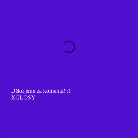
Děkujeme za komentář :)
XGLOSY
O
k
o
m
e
n