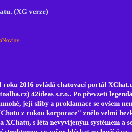
atu. (XG verze)
aNoviny
 roku 2016 ovládá chatovací portál XChat.c
toalba.cz) 42ideas s.r.o.. Po převzetí legend
 mnohé, její sliby a proklamace se ovšem nen
XChatu z rukou korporace" znělo velmi hezk
 na XChatu, s léta nevyvíjeným systémem a s
 strukturou, se začne blýskat na lepší časy.