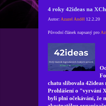
4 roky 42ideas na XCh
Autor:
Azazel Anděl
12.2.20
Původní článek napsaný pro
Az
Od
Fo
chatu slibovala 42ideas
Prohlášení o "vyrvání 
byli plni očekávání, že
zkostnatělou organizační