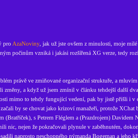
ý pro
AzaNoviny
, jak už jste ovšem z minulosti, moje milé
obným počinům vzniká i jakási rozšířená XG verze, tedy roz
roblém právě ve zmiňované organizační struktuře, a mluví
li změny, a když už jsem zmínil v článku tehdejší další dva
osti mimo to tehdy fungující vedení, pak by jistě přišli i v
začali by se chovat jako krizoví manažeři, protože XChat b
m (Bratříček), s Petrem Fléglem a (Prazdrojem) Davidem 
inili nic, nejen že pokračovali plynule v zaběhnutém, doko
sadili naprosto neschopného nýmanda Bogeman a jeho kř