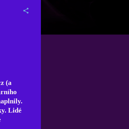
z (a
árního
aplnily.
y. Lidé
e