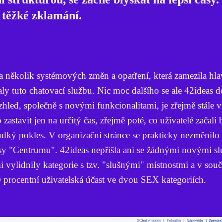
n těžké zklamání.
a několik systémových změn a opatření, která zamezila hl
y tuto chatovací službu. Nic moc dalšího se ale 42ideas 
hled, společně s novými funkcionalitami, je zřejmě stále 
astavit jen na určitý čas, zřejmě poté, co uživatelé začali 
udký pokles. V organizační stránce se prakticky nezměnilo
sy "Centrumu". 42ideas nepřišla ani se žádnými novými s
i vylidnily kategorie s tzv. "slušnými" místnostmi a v sou
 procentní uživatelská účast ve dvou SEX kategoriích.