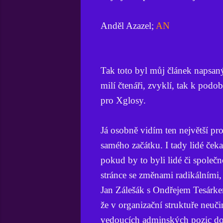
Anděl Azazel;
AN
Tak toto byl můj článek napsan
milí čtenáři, zvyklí, tak k pod
pro Xglosy.
Já osobně vidím ten největší p
samého začátku. I tady lidé čeka
pokud by to byli lidé či společn
stránce se změnami radikálními, 
Jan Zálešák s Ondřejem Tesárke
že v organizační struktuře neuč
vedoucích adminských pozic do