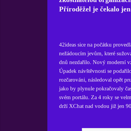
Příroděžel je čekalo je
42ideas sice na počátku provedl
nežádoucím jevům, které sužoval
dnů nezdařilo. Nový moderní vz
Úpadek návštěvnosti se podařilo z
rozčarováni, následoval opět pr
jako by plynule pokračovaly ča
svém portálu. Za 4 roky se velm
drží XChat nad vodou již jen 90