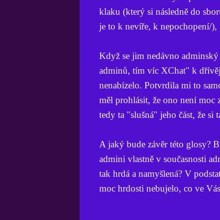
klaku (který si následně do sbo
je to k nevíře, k nepochopení/),
Když se jim nedávno adminský s
adminů, tím víc XChat" k dřívě
nenabízelo. Potvrdila mi to s
měl prohlásit, že ono není moc 
tedy ta "slušná" jeho část, že si
A jaký bude závěr této glosy? 
admini vlastně v současnosti a
tak hrdá a namyšlená? V podsta
moc hrdosti nebujelo, co ve Vás