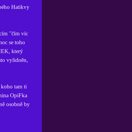
upého Hatikvy
cím "čím víc
moc se toho
HEK, který
sto vylidněn,
 koho tam ti
dmina OpiFka
mně osobně by