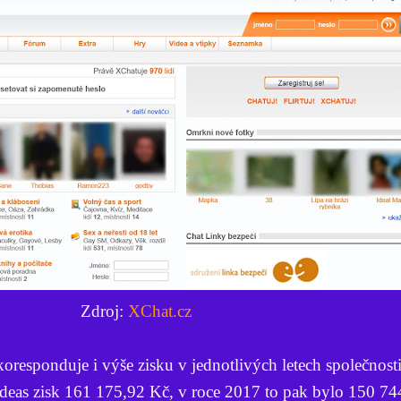
Zdroj:
XChat.cz
koresponduje i výše zisku v jednotlivých letech společnost
2ideas zisk 161 175,92 Kč, v roce 2017 to pak bylo 150 74