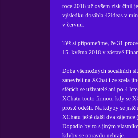
roce 2018 už ovšem zisk činil j
výsledku dosáhla 42ideas v min
v červnu.
Též si připomeňme, že 31 proce
15. května 2018 v zástavě Fina
Doba všemožných sociálních sít
zanevřeli na XChat i ze zcela 
sférách se uživatelé ani po 4 le
XChatu touto firmou, kdy se XC
prostě odešli. Na kdyby se jist
XChatu ještě další dva zájemce 
Dopadlo by to s jiným vlastníke
kdyby se opravdu nehraje.