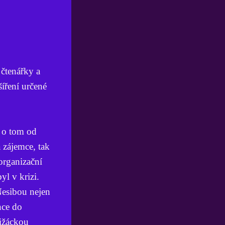
 čtenářky a
šíření určené
m o tom od
 zájemce, tak
 organizační
yl v krizi.
Nesibou nejen
nce do
ižáckou