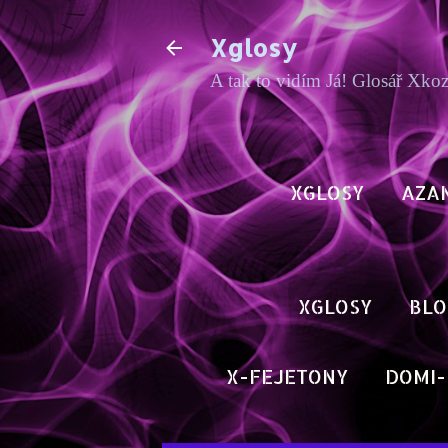
Xglosy
A tak to vidím Já! Glosář Xko
XGLOSY
AZA
XGLOSY
BLO
X-FEJETONY
DOMI-