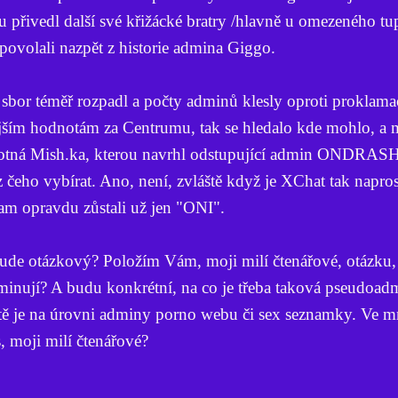
ru přivedl další své křižácké bratry /hlavně u omezeného t
 povolali nazpět z historie admina Giggo.
bor téměř rozpadl a počty adminů klesly oproti proklama
jším hodnotám za Centrumu, tak se hledalo kde mohlo, a 
amotná Mish.ka, kterou navrhl odstupující admin ONDRAS
z čeho vybírat. Ano, není, zvláště když je XChat tak napro
 tam opravdu zůstali už jen "ONI".
Bude otázkový? Položím Vám, moji milí čtenářové, otázku,
dminují? A budu konkrétní, na co je třeba taková pseudoa
tě je na úrovni adminy porno webu či sex seznamky. Ve 
, moji milí čtenářové?