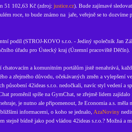
en 51 102,63 Kč (zdroj:
justice.cz
). Bude zajímavé sledovat
ulém roce, to bude známo na jaře, veřejně se to dozvíme 
ntní podíl (STROJ-KOVO s.r.o. - Jediný společník Jan Zál
nčního úřadu pro Ústecký kraj (Územní pracoviště Děčín).
í chatovacím a komunitním portálům jistě nenahrává, kaž
jiného a zřejmého důvodu, očekávaných změn a vylepšení v
tech působení 42ideas s.r.o. nedočkali, navíc styl vedení a 
hat proměnil spíše na GymChat, se zřejmě lidem zajídalo n
ě nehraje, je nutno ale připomenout, že Economia a.s. měla
(bližšími informacemi, o koho se jednalo,
AzaNoviny
nedi
m stejně bídně jako pod vládou 42ideas s.r.o.? Možná a mo