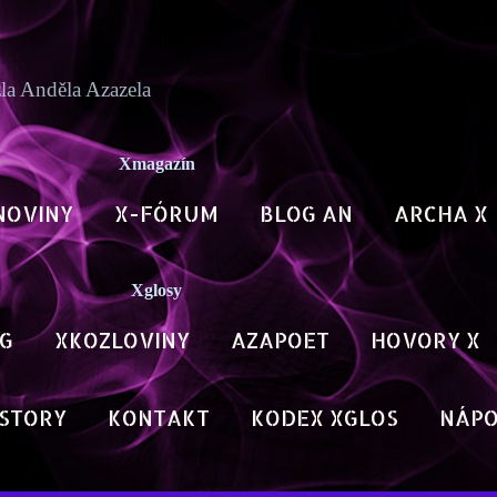
Přeskočit na hlavní obsah
zla Anděla Azazela
Xmagazín
NOVINY
X-FÓRUM
BLOG AN
ARCHA X
Xglosy
G
XKOZLOVINY
AZAPOET
HOVORY X
STORY
KONTAKT
KODEX XGLOS
NÁP