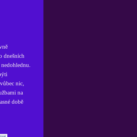
avně
do dnešních
v nedohlednu.
býti
 vůbec nic,
lužbami na
časné době