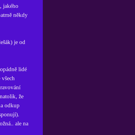
, jakého
patrně někdy
ešák) je od
dopádně lidé
e všech
spravování
atolik, že
 na odkup
sponují).
žná.. ale na