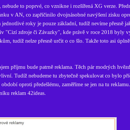
 nebude to poprvé, co vznikne i rozšířená XG verze. Před
lánku v AN, co zapříčinilo dvojnásobné navýšení zisku opr
jednotlivé roky je pouze základní, tudíž nevíme přesně j
siv "Cizí zdroje či Závazky", kde právě v roce 2018 byly v
m, tudíž nelze přesně určit o co šlo. Takže toto asi úplně
em příjmu bude patrně reklama. Těch pár modrých hvězdi
livní. Tudíž nebudeme tu zbytečně spekulovat co bylo př
í období oproti předešlému, zaměříme se jen na tu reklam
bníku reklam 42ideas.