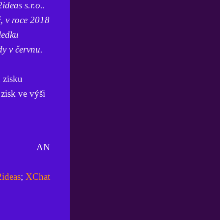
ideas s.r.o..
, v roce 2018
sledku
dy v červnu.
 zisku
zisk ve výši
AN
2ideas
;
XChat