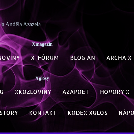
Přeskočit na hlavní obsah
zla Anděla Azazela
Xmagazín
NOVINY
X-FÓRUM
BLOG AN
ARCHA X
Xglosy
G
XKOZLOVINY
AZAPOET
HOVORY X
STORY
KONTAKT
KODEX XGLOS
NÁP