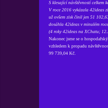
S klesající návštěvností celkem k
V roce 2016 vykázala 42ideas z
už ovšem zisk činil jen 51 102,6
dosáhla 42ideas v minulém roce,
(4 roky 42ideas na XChatu; 12
Nakonec jsme se o hospodařskýc
vzhledem k propadu návštěvnost
99 739,04 Kč.