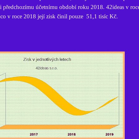
ti předchozímu účetnímu období roku 2018. 42ideas v ro
co v roce 2018 její zisk činil pouze 51,1 tisíc Kč.