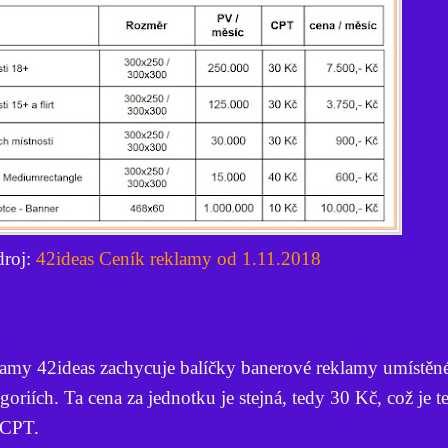
droj:
42ideas Ceník reklamy od 1.11.2018
amy 42ideas zachycuje balíčky banerové reklamy umístěné
goriích. Ta cena za jednotku je stejná, tedy 30 Kč, což je t
 CPT.