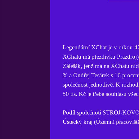
Legendární XChat je v rukou 42
XChatu má přezdívku Prazdroj)
Zálešák, jenž má na XChatu ni
% a Ondřej Tesárek s 16 procenty
společnost jednotlivě. K rozho
50 tis. Kč je třeba souhlasu všech
Podíl společnoti STROJ-KOVO s.
Ústecký kraj (Územní pracovišt