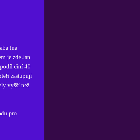
iba (na
m je zde Jan
odíl činí 40
teří zastupují
ly vyšší než
adu pro