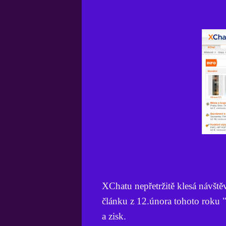
XChatu nepřetržitě klesá návště
článku z 12.února tohoto roku "
a zisk.