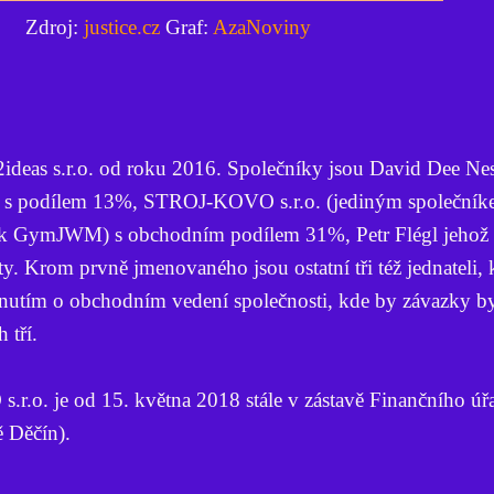
Zdroj:
justice.cz
Graf:
AzaNoviny
ideas s.r.o. od roku 2016. Společníky jsou David Dee Nes
 s podílem 13%, STROJ-KOVO s.r.o. (jediným společníke
ck GymJWM) s obchodním podílem 31%, Petr Flégl jehož p
. Krom prvně jmenovaného jsou ostatní tři též jednateli, k
dnutím o obchodním vedení společnosti, kde by závazky by
 tří.
r.o. je od 15. května 2018 stále v zástavě Finančního úř
ě Děčín).