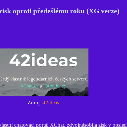
zisk oproti předešlému roku (XG verze)
Zdroj:
42ideas
 vlastní chatovací portál XChat, zdvojnásobila zisk v posl