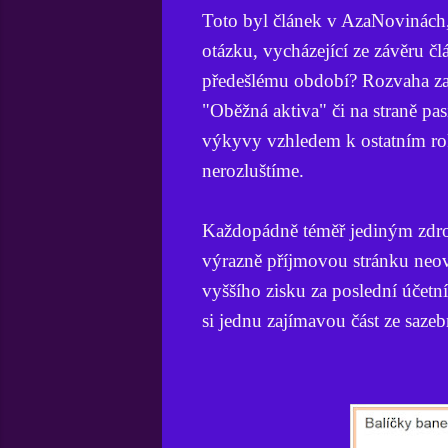
Toto byl článek v AzaNovinách,
otázku, vycházející ze závěru č
předešlému období? Rozvaha za 
"Oběžná aktiva" či na straně pa
výkyvy vzhledem k ostatním roků
nerozluštíme.
Každopádně téměř jediným zdroj
výrazně příjmovou stránku neov
vyššího zisku za poslední účetn
si jednu zajímavou část ze saze