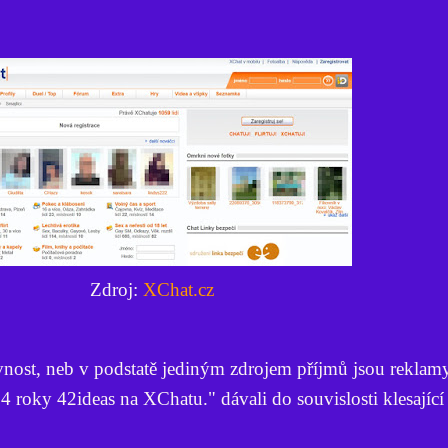
Zdroj:
XChat.cz
vnost, neb v podstatě jediným zdrojem příjmů jsou reklam
4 roky 42ideas na XChatu." dávali do souvislosti klesající