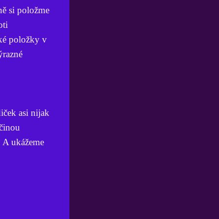
ně si položme
oti
aké položky v
ýrazné
ček asi nijak
íčinou
u. A ukážeme