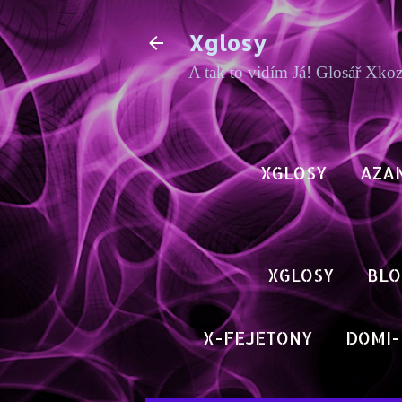
Xglosy
A tak to vidím Já! Glosář Xko
XGLOSY
AZA
XGLOSY
BLO
X-FEJETONY
DOMI-