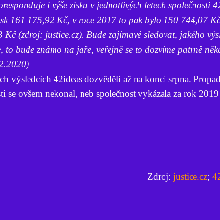
oresponduje i výše zisku v jednotlivých letech společnosti 42
isk 161 175,92 Kč, v roce 2017 to pak bylo 150 744,07 Kč
3 Kč (zdroj: justice.cz). Bude zajímavé sledovat, jakého vý
 to bude známo na jaře, veřejně se to dozvíme patrně něk
.2.2020)
h výsledcích 42ideas dozvěděli až na konci srpna. Propad
i se ovšem nekonal, neb společnost vykázala za rok 2019 
Zdroj:
justice.cz
;
4