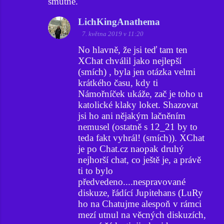
smutné.
LichKingAnathema
7. května 2019 v 11:20
No hlavně, že jsi teď tam ten
XChat chválil jako nejlepší
(smích) , byla jen otázka velmi
krátkého času, kdy ti
Námořníček ukáže, zač je toho u
katolické klaky loket. Shazovat
jsi ho ani nějakým lačněním
nemusel (ostatně s 12_21 by to
teda fakt vyhrál! (smích)). XChat
je po Chat.cz naopak druhý
nejhorší chat, co ještě je, a právě
ti to bylo
předvedeno....nespravované
diskuze, řádící Jupitehans (LuRy
ho na Chatujme alespoň v rámci
mezí utnul na věcných diskuzích,