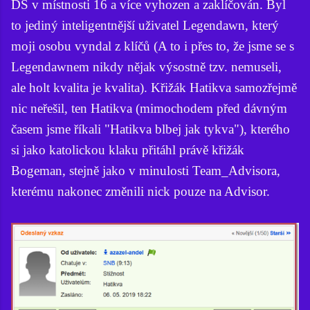
DS v místnosti 16 a více vyhozen a zaklíčován. Byl
to jediný inteligentnější uživatel Legendawn, který
moji osobu vyndal z klíčů (A to i přes to, že jsme se s
Legendawnem nikdy nějak výsostně tzv. nemuseli,
ale holt kvalita je kvalita). Křižák Hatikva samozřejmě
nic neřešil, ten Hatikva (mimochodem před dávným
časem jsme říkali "Hatikva blbej jak tykva"), kterého
si jako katolickou klaku přitáhl právě křižák
Bogeman, stejně jako v minulosti Team_Advisora,
kterému nakonec změnili nick pouze na Advisor.