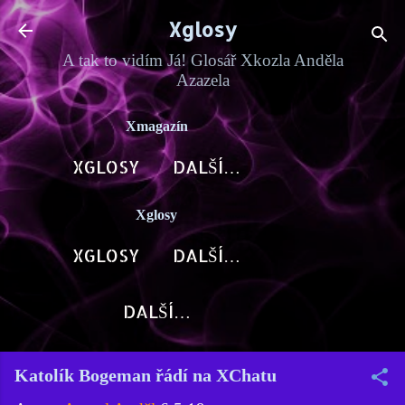
Přeskočit na hlavní obsah
Xglosy
A tak to vidím Já! Glosář Xkozla Anděla
Azazela
Xmagazín
XGLOSY
DALŠÍ…
Xglosy
XGLOSY
DALŠÍ…
DALŠÍ…
Katolík Bogeman řádí na XChatu