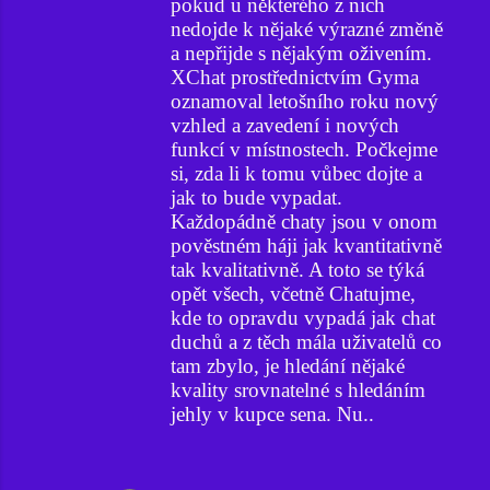
pokud u některého z nich
nedojde k nějaké výrazné změně
a nepřijde s nějakým oživením.
XChat prostřednictvím Gyma
oznamoval letošního roku nový
vzhled a zavedení i nových
funkcí v místnostech. Počkejme
si, zda li k tomu vůbec dojte a
jak to bude vypadat.
Každopádně chaty jsou v onom
pověstném háji jak kvantitativně
tak kvalitativně. A toto se týká
opět všech, včetně Chatujme,
kde to opravdu vypadá jak chat
duchů a z těch mála uživatelů co
tam zbylo, je hledání nějaké
kvality srovnatelné s hledáním
jehly v kupce sena. Nu..