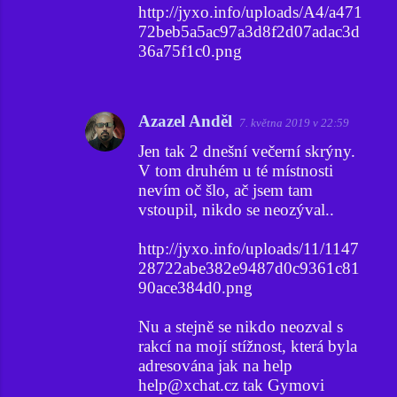
http://jyxo.info/uploads/A4/a471
72beb5a5ac97a3d8f2d07adac3d
36a75f1c0.png
Azazel Anděl
7. května 2019 v 22:59
Jen tak 2 dnešní večerní skrýny.
V tom druhém u té místnosti
nevím oč šlo, ač jsem tam
vstoupil, nikdo se neozýval..
http://jyxo.info/uploads/11/1147
28722abe382e9487d0c9361c81
90ace384d0.png
Nu a stejně se nikdo neozval s
rakcí na mojí stížnost, která byla
adresována jak na help
help@xchat.cz tak Gymovi