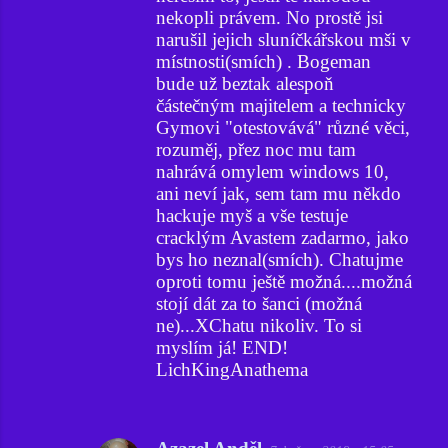
nekopli právem. No prostě jsi
narušil jejich sluníčkářskou mši v
místnosti(smích) . Bogeman
bude už beztak alespoň
částečným majitelem a technicky
Gymovi "otestovává" různé věci,
rozuměj, přez noc mu tam
nahrává omylem windows 10,
ani neví jak, sem tam mu někdo
hackuje myš a vše testuje
cracklým Avastem zadarmo, jako
bys ho neznal(smích). Chatujme
oproti tomu ještě možná....možná
stojí dát za to šanci (možná
ne)...XChatu nikoliv. To si
myslím já! END!
LichKingAnathema