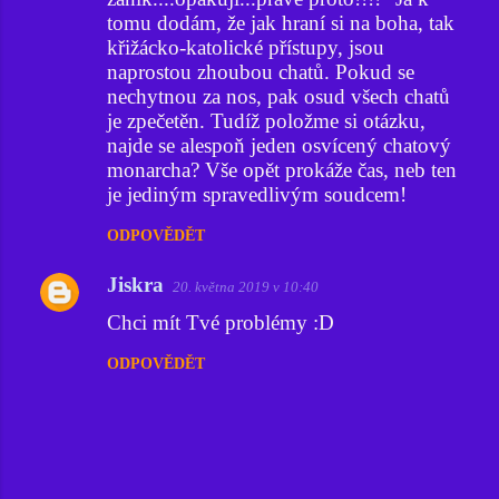
tomu dodám, že jak hraní si na boha, tak
křižácko-katolické přístupy, jsou
naprostou zhoubou chatů. Pokud se
nechytnou za nos, pak osud všech chatů
je zpečetěn. Tudíž položme si otázku,
najde se alespoň jeden osvícený chatový
monarcha? Vše opět prokáže čas, neb ten
je jediným spravedlivým soudcem!
ODPOVĚDĚT
Jiskra
20. května 2019 v 10:40
Chci mít Tvé problémy :D
ODPOVĚDĚT