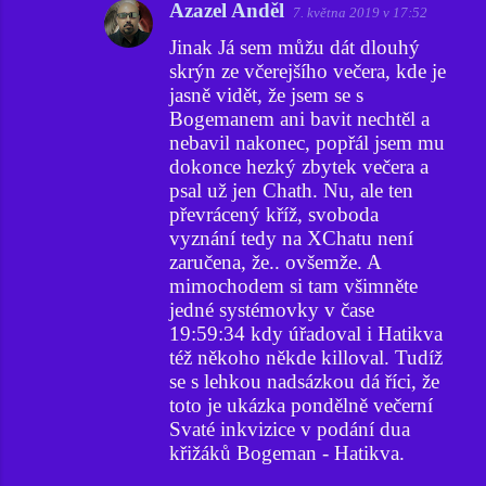
Azazel Anděl
7. května 2019 v 17:52
Jinak Já sem můžu dát dlouhý
skrýn ze včerejšího večera, kde je
jasně vidět, že jsem se s
Bogemanem ani bavit nechtěl a
nebavil nakonec, popřál jsem mu
dokonce hezký zbytek večera a
psal už jen Chath. Nu, ale ten
převrácený kříž, svoboda
vyznání tedy na XChatu není
zaručena, že.. ovšemže. A
mimochodem si tam všimněte
jedné systémovky v čase
19:59:34 kdy úřadoval i Hatikva
též někoho někde killoval. Tudíž
se s lehkou nadsázkou dá říci, že
toto je ukázka pondělně večerní
Svaté inkvizice v podání dua
křižáků Bogeman - Hatikva.