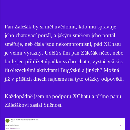
Pan Zálešák by si měl uvědomit, kdo mu spravuje
jeho chatovací portál, a jakým směrem jeho portál
směřuje, neb čísla jsou nekompromisní, pád XChatu
je velmi výrazný. Udělá s tím pan Zálešák něco, nebo
bude jen přihlížet úpadku svého chatu, vystačivší si s
řiťolezeckými aktivitami Bugýsků a jiných? Možná
již v příštích dnech najdeme na tyto otázky odpovědi.
Každopádně jsem na podporu XChatu a přímo panu
Zálešákovi zaslal Stížnost.