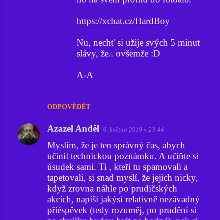
https://xchat.cz/HardBoy
Nu, nechť si užije svých 5 minut
slávy, že.. ovšemže :D
A-A
ODPOVĚDĚT
Azazel Anděl
6. května 2019 v 23:44
Myslím, že je ten správný čas, abych
učinil technickou poznámku. A učiňte si
úsudek sami. Ti , kteří tu spamovali a
tapetovali, si snad myslí, že jejich nicky,
když zrovna náhle po prudičských
akcích, napíší jakýsi relativně nezávadný
příéspěvek (tedy rozuměj, po prudění si