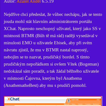
Autor:
Azazel Anděl
6.5.19
Nejdříve chci předeslat, že vůbec nechápu, jak se tento
jouda mohl stát hlavním administrátorem portálu
XChat. Naprosto neschopný uživatel, který jako SS v
místnosti BTMR (Bůh tě má rád) raději vysedával v
minulosti EMO u uživatele Ebisek, aby při svém
návratu zjistil, že mu v BTMR nastal naprostý,
nebojím se to nazvat, prudičský bordel. S tímto
prudičským nepořádkem si ovšem Vítek (Bogeman)
nedokázal sám poradit, a tak žádal běžného uživatele
v místnosti Čajovna, kterým byl Anathema
(AnathematheBest) aby mu s prudiči pomohl.