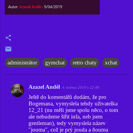
administrátor
gymchat
retro chaty
xchat
Azazel Anděl
6. května 2019 v 22:49
K
Ještě do komentářů dodám, že pro
o
Bogemana, vymyslela tehdy uživatelka
m
12_21 (nu měli jsme spolu něco, o tom
e
ale nebudeme šířit infa, neb jsem
gentleman), tedy vymyslela název
n
"jouma", což je prý jouda a ňouma
t