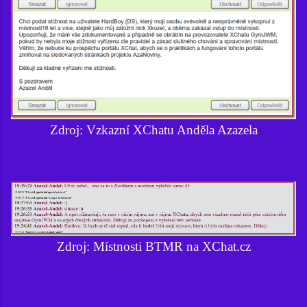
Zdroj: Vzkazní XChatu Anděla Azazela
Zdroj: Místnosti BTMR na XChat.cz