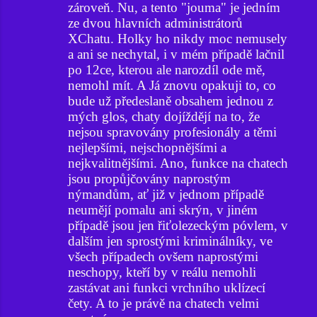
zároveň. Nu, a tento "jouma" je jedním
á
ze dvou hlavních administrátorů
ř
XChatu. Holky ho nikdy moc nemusely
a ani se nechytal, i v mém případě lačnil
e
po 12ce, kterou ale narozdíl ode mě,
nemohl mít. A Já znovu opakuji to, co
bude už předeslaně obsahem jednou z
mých glos, chaty dojíždějí na to, že
nejsou spravovány profesionály a těmi
nejlepšími, nejschopnějšími a
nejkvalitnějšími. Ano, funkce na chatech
jsou propůjčovány naprostým
nýmandům, ať již v jednom případě
neumějí pomalu ani skrýn, v jiném
případě jsou jen řiťolezeckým póvlem, v
dalším jen sprostými kriminálníky, ve
všech případech ovšem naprostými
neschopy, kteří by v reálu nemohli
zastávat ani funkci vrchního uklízecí
čety. A to je právě na chatech velmi