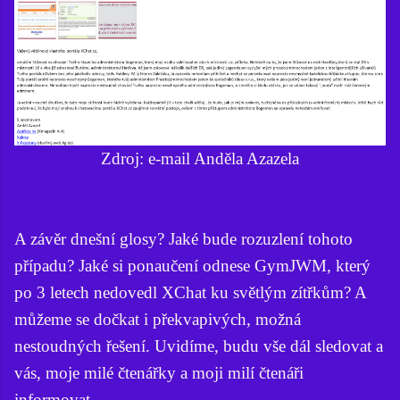
Zdroj: e-mail Anděla Azazela
A závěr dnešní glosy? Jaké bude rozuzlení tohoto
případu? Jaké si ponaučení odnese GymJWM, který
po 3 letech nedovedl XChat ku světlým zítřkům? A
můžeme se dočkat i překvapivých, možná
nestoudných řešení. Uvidíme, budu vše dál sledovat a
vás, moje milé čtenářky a moji milí čtenáři
informovat.