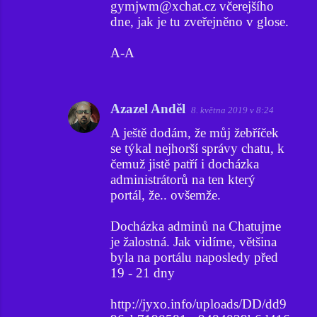
gymjwm@xchat.cz včerejšího
dne, jak je tu zveřejněno v glose.
A-A
Azazel Anděl
8. května 2019 v 8:24
A ještě dodám, že můj žebříček
se týkal nejhorší správy chatu, k
čemuž jistě patří i docházka
administrátorů na ten který
portál, že.. ovšemže.
Docházka adminů na Chatujme
je žalostná. Jak vidíme, většina
byla na portálu naposledy před
19 - 21 dny
http://jyxo.info/uploads/DD/dd9