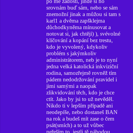
po mé žádosti, jinde si ho
srovnám buď sám, nebo se sám
znemožní jinak a můžou si tam s
karl1 a dvěma zapšklejma
důchodkyněma mínusovat a
notovat si, jak chtějí) ), svévolné
klíčování a kopání bez trestu,
kdo je vyvolený, kdykoliv
problém s jakýmkoliv
administrátorem, neb je to nyní
jedna velká katolická inkviziční
rodina, samozřejmě rovněž tím
pádem nedodržování pravidel i
jimi samými a naopak
zlikvidování těch, kdo je chce
ctít. Jako by jsi to už nevěděl.
Nikdo ti v lepším případě ani
neodepíše, nebo dostaneš BAN
na rok a budeš mít zase o čem
psát(smích) a to už vůbec
neřeším to, jestli tě náhodou