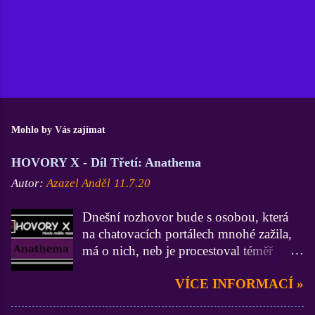
Mohlo by Vás zajímat
HOVORY X - Díl Třetí: Anathema
Autor:
Azazel Anděl
11.7.20
Dnešní rozhovor bude s osobou, která
na chatovacích portálech mnohé zažila,
má o nich, neb je procestoval téměř
všechny, velmi zdatné vědomosti a
VÍCE INFORMACÍ »
zkušenosti (zdatnější už jsem asi jen Já
:D). On je zase zdatnější ve