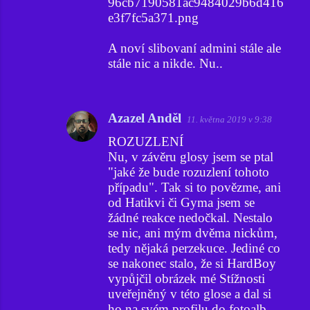
96cb7190581ac9484029b6d416
e3f7fc5a371.png
A noví slibovaní admini stále ale
stále nic a nikde. Nu..
Azazel Anděl
11. května 2019 v 9:38
ROZUZLENÍ
Nu, v závěru glosy jsem se ptal
"jaké že bude rozuzlení tohoto
případu". Tak si to povězme, ani
od Hatikvi či Gyma jsem se
žádné reakce nedočkal. Nestalo
se nic, ani mým dvěma nickům,
tedy nějaká perzekuce. Jediné co
se nakonec stalo, že si HardBoy
vypůjčil obrázek mé Stížnosti
uveřejněný v této glose a dal si
ho na svém profilu do fotoalb.