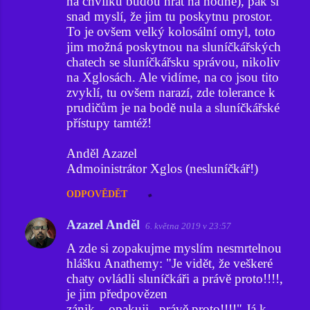
na chvilku budou hrát na hodné), pak si
snad myslí, že jim tu poskytnu prostor.
To je ovšem velký kolosální omyl, toto
jim možná poskytnou na sluníčkářských
chatech se sluníčkářsku správou, nikoliv
na Xglosách. Ale vidíme, na co jsou tito
zvyklí, tu ovšem narazí, zde tolerance k
prudičům je na bodě nula a sluníčkářské
přístupy tamtéž!
Anděl Azazel
Admoinistrátor Xglos (nesluníčkář!)
ODPOVĚDĚT
Azazel Anděl
6. května 2019 v 23:57
A zde si zopakujme myslím nesmrtelnou
hlášku Anathemy: "Je vidět, že veškeré
chaty ovládli sluníčkáři a právě proto!!!!,
je jim předpovězen
zánik....opakuji...právě proto!!!!" Já k