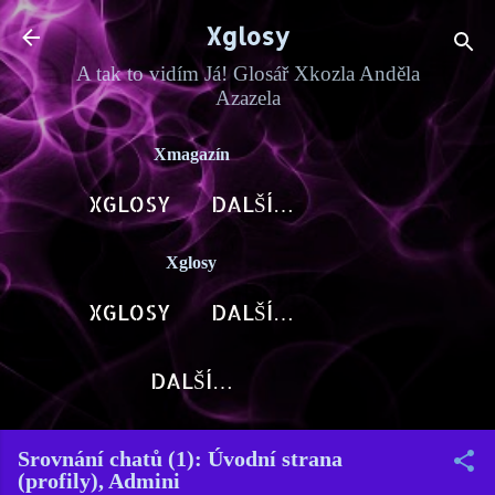
Přeskočit na hlavní obsah
Xglosy
A tak to vidím Já! Glosář Xkozla Anděla
Azazela
Xmagazín
XGLOSY
DALŠÍ…
Xglosy
XGLOSY
DALŠÍ…
DALŠÍ…
Srovnání chatů (1): Úvodní strana
(profily), Admini