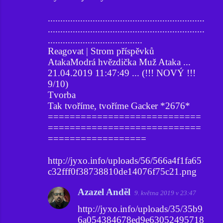
...............................................................
...............................................................
......................................
Reagovat | Strom příspěvků
AtakaModrá hvězdička Muž Ataka ...
21.04.2019 11:47:49 ... (!!! NOVÝ !!!
9/10)
Tvorba
Tak tvoříme, tvoříme Gacker *2676*
============================
============================
==================
http://jyxo.info/uploads/56/566a4f1fa65
c32fff0f38738810de14076f75c21.png
Azazel Anděl
9. května 2019 v 23:47
http://jyxo.info/uploads/35/35b9
6a054384678ed9e63052495718