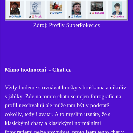
Zdroj: Profily SuperPokec.cz
Mimo hodnocení - Chat.cz
Vždy budeme srovnávat hrušky s hruškama a nikoliv
s jablky. Zde na tomto chatu se nejen fotrografie na
profil neschvalují ale může tam být v podstatě
cokoliv, tedy i avatar. A to myslím uznáte, že s
klasickými chaty a klasickými normálními
fotografiemi nelze srovnávat, proto jsem tento chat v