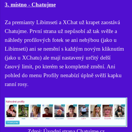
3. místno - Chatujme
Za premianty Libimseti a XChat už krapet zaostává
Chatujme. První strana už nepůsobí až tak svěže a
náhledy profilových fotek se ani nehýbou (jako u
Libimseti) ani se nemění s každým novým kliknutím
(jako u XChatu) ale mají nastavený určitý delší
časový limit, po kterém se kompletně změní. Ani
pohled do menu Profily nenabízí úplně svěží kapku
ranní rosy.
Zdroj: Úvodní strana Chatujme.cz