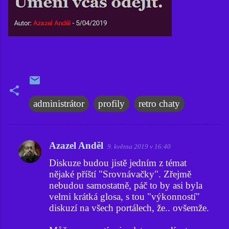
administrátor
profily
retro chaty
Azazel Anděl
9. května 2019 v 16:40
K
Diskuze budou jistě jedním z témat
o
nějaké příští "Srovnávačky". Zřejmě
m
nebudou samostatně, páč to by asi byla
e
velmi krátká glosa, s tou "výkonností"
diskuzí na všech portálech, že.. ovšemže.
n
t