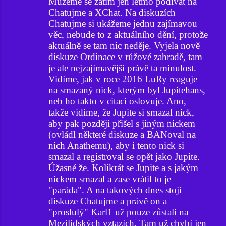
Můžeme se zatím jen letmo podívat na
á
Chatujme a XChat. Na diskuzích
ř
Chatujme si ukážeme jednu zajímavou
věc, nebude to z aktuálního dění, protože
e
aktuálně se tam nic neděje. Vyjela nově
diskuze Ordinace v růžové zahradě, tam
je ale nejzajímavější právě ta minulost.
Vidíme, jak v roce 2016 LuRy reaguje
na smazaný nick, kterým byl Jupitehans,
neb ho takto v citaci oslovuje. Ano,
takže vidíme, že Jupite si smazal nick,
aby pak později přišel s jiným nickem
(ovládl některé diskuze a BANoval na
nich Anathemu), aby i tento nick si
smazal a registroval se opět jako Jupite.
Úžasné že. Kolikrát se Jupite a s jakým
nickem smazal a zase vrátil to je
"paráda". A na takových dnes stojí
diskuze Chatujme a právě on a
"proslulý" Karl1 už pouze zůstali na
Mezilidských vztazích. Tam už chybí jen