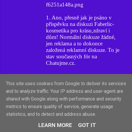
f6251a148a.png
1. Ano, přesně jak je psáno v
příspěvku na diskuzi Faberlic-
kosmetika pro krásu,zdraví i
dům! Normální diskuze žádné,
jen reklama a to dokonce
založená reklamní diskuze. To je
stav současných fór na
Chatujme.cz.
2. Nu, a na XChatu jen
Jupitehans. A již ukazovaný
This site uses cookies from Google to deliver its services
Bogenan Bogeman.
and to analyze traffic. Your IP address and user-agent are
shared with Google along with performance and security
Žalostné, přežalostné.
metrics to ensure quality of service, generate usage
statistics, and to detect and address abuse.
LEARN MORE
GOT IT
Azazel Anděl
10. května 2019 v 23:08