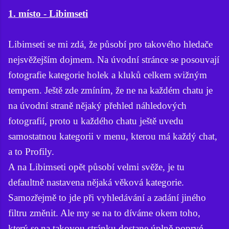
1. místo - Libimseti
Libimseti se mi zdá, že působí pro takového hledače
nejsvěžejším dojmem. Na úvodní stránce se posouvají
fotografie kategorie holek a kluků celkem svižným
tempem. Ještě zde zmíním, že ne na každém chatu je
na úvodní straně nějaký přehled náhledových
fotografií, proto u každého chatu ještě uvedu
samostatnou kategorii v menu, kterou má každý chat,
a to Profily.
A na Libimseti opět působí velmi svěže, je tu
defaultně nastavena nějaká věková kategorie.
Samozřejmě to jde při vyhledávání a zadání jiného
filtru změnit. Ale my se na to díváme okem toho,
který se na takovou stránku dostane úplně poprvé,