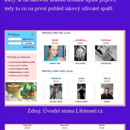
tedy to co na první pohled takový uživatel spatří.
Zdroj: Úvodní strana Libimseti.cz