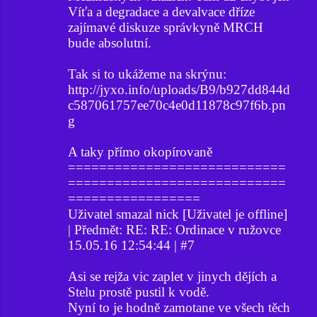
Víťa a degradace a devalvace dříze
zajímavé diskuze správkyně MRCH
bude absolutní.
Tak si to ukážeme na skrýnu:
http://jyxo.info/uploads/B9/b927dd844d
c587061757ee70c4e0d11878c97f6b.pn
g
A taky přímo okopírovaně
============================
============================
=================
Uživatel smazal nick [Uživatel je offline]
| Předmět: RE: RE: Ordinace v ružovce
15.05.16 12:54:44 | #7
Asi se rejža vic zaplet v jinych dějích a
Stelu prostě pustil k vodě.
Nyní to je hodně zamotane ve všech těch