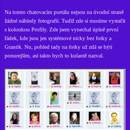
Na tomto chatovacím portálu nejsou na úvodní straně
žádné náhledy fotografií. Tudíž zde si musíme vystačit
s kolonkou Profily. Zde jsem vynechal úplně první
řádek, kde jsou jen systémové nicky bez fotky a
Grantik. Nu, pohled tady na fotky už zdá se býti
ponurejším, asi takto bych to kulantě nazval.