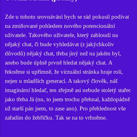
Zde u tohoto srovnávání bych se rád pokusil podívat
na zmiňované pohledem nového potencionální
uživatele. Takového uživatele, který zabloudí na
nějaký chat, či bude vyhledávat (z jakýchkoliv
důvodů) nějaký chat, třeba jiný než na jakém byl,
anebo bude úplně prvně hledat nějaký chat. A
řekněme si upřímně, že virzuální stránka hraje roli,
nejen u mladších generací. A takový člověk, náš
imaginární hledač, ten zřejmě asi nebude stoletý stařec
jako třeba Já (nu, to jsem trochu přehnal, každopádně
už starší pán jsem, to zase ano). Pro přehlednost vše
zařadím do žebříčku. Tak se na to vrhněme.