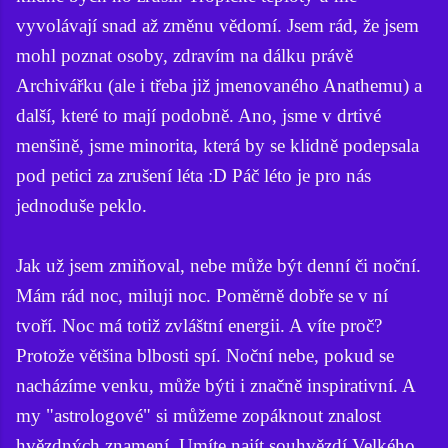
vyvolávají snad až změnu vědomí. Jsem rád, že jsem
mohl poznat osoby, zdravím na dálku právě
Archivářku (ale i třeba již jmenovaného Anathemu) a
další, které to mají podobně. Ano, jsme v drtivé
menšině, jsme minorita, která by se klidně podepsala
pod petici za zrušení léta :D Páč léto je pro nás
jednoduše peklo.
Jak už jsem zmiňoval, nebe může být denní či noční.
Mám rád noc, miluji noc. Poměrně dobře se v ní
tvoří. Noc má totiž zvláštní energii. A víte proč?
Protože většina blbosti spí. Noční nebe, pokud se
nacházíme venku, může býti i značně inspirativní. A
my "astrologové" si můžeme zopáknout znalost
hvězdných znamení. Umíte najít souhvězdí Velkého