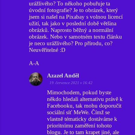
urážlivého? To někoho pobuřuje ta
úvodní fotografie? Je to obrázek, který
jsem si našel na Pixabay s volnou licencí
užití, tak jako v poslední době většina
obrázků. Naprosto běžný a normální
obrázek. Nebo v samotném textu článku
je neco urážlivého? Pro přírodu, co?
Neuvěřitelné :D
A-A
Azazel Anděl
19. července 2021 v 16:42
Mimochodem, pokud byste
někdo hledali alternativu právě k
Facebooku, tak mohu doporučit
sociální síť MeWe. Čímž se
vlastně tématicky dostáváme k
prioritnímu zaměření tohoto
blogu. Je to tam krapet jiné, ale