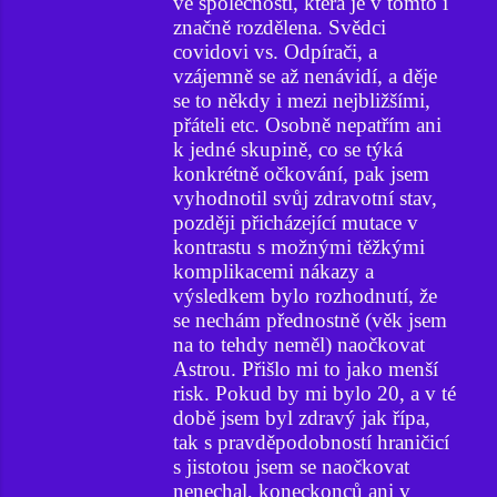
ve společnosti, která je v tomto i
značně rozdělena. Svědci
covidovi vs. Odpírači, a
vzájemně se až nenávidí, a děje
se to někdy i mezi nejbližšími,
přáteli etc. Osobně nepatřím ani
k jedné skupině, co se týká
konkrétně očkování, pak jsem
vyhodnotil svůj zdravotní stav,
později přicházející mutace v
kontrastu s možnými těžkými
komplikacemi nákazy a
výsledkem bylo rozhodnutí, že
se nechám přednostně (věk jsem
na to tehdy neměl) naočkovat
Astrou. Přišlo mi to jako menší
risk. Pokud by mi bylo 20, a v té
době jsem byl zdravý jak řípa,
tak s pravděpodobností hraničicí
s jistotou jsem se naočkovat
nenechal, koneckonců ani v