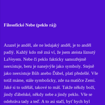
Filosofické Nebe (peklo ráj)
Azazel je anděl, ale ne ledajaký anděl, je to anděl
padlý. Každý kdo mě zná ví, že jsem ateista líznutý
LaVeyem. Nebe či peklo fakticky samozřejmě
neexistuje, beru je nanejvýše jako symboly. Stejně
jako neexistuje Bůh anebo Ďábel, platí předešlé. Vše
totiž máme, stále symbolicky, zde na matičce Zemi.
Jaké si to uděláš, takové to máš. Takže někdy boží,
jindy ďábelské, někdy nebe a jindy peklo. Vše se
odehráva tady a teď. A to asi stačí, byť bych byl