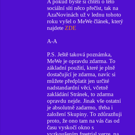
A pokud byste si chtěli o této
sociální síti něco přečíst, tak na
AzaNovinách už v lednu tohoto
roku vyšel o MeWe článek, který
najdete
ZDE
A-A
P.S. Ještě taková poznámka,
MeWe je opravdu zdarma. To
základní použití, které je plně
dostačující je zdarma, navíc si
můžete předplatit jen určité
nadstandardní věci, včetně
zakládání Stránek, to zdarma
opravdu nejde. Jinak vše ostatní
je absolutně zadarmo, třeba i
založení Skupiny. To zdůrazňuji
proto, že ono tam na vás čas od
času vyskočí okno s
vyzkoušením freetrial verze, na