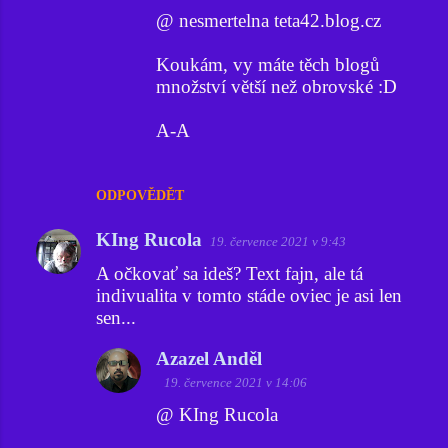
t
@ nesmertelna teta42.blog.cz
á
Koukám, vy máte těch blogů
ř
množství větší než obrovské :D
e
A-A
ODPOVĚDĚT
KIng Rucola
19. července 2021 v 9:43
A očkovať sa ideš? Text fajn, ale tá
indivualita v tomto stáde oviec je asi len
sen...
Azazel Anděl
19. července 2021 v 14:06
@ KIng Rucola