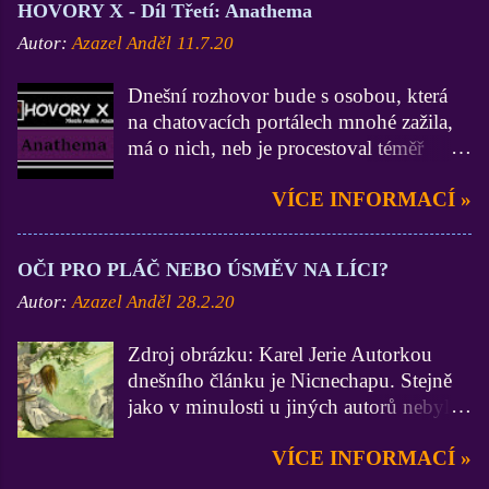
HOVORY X - Díl Třetí: Anathema
Autor:
Azazel Anděl
11.7.20
Dnešní rozhovor bude s osobou, která
na chatovacích portálech mnohé zažila,
má o nich, neb je procestoval téměř
všechny, velmi zdatné vědomosti a
VÍCE INFORMACÍ »
zkušenosti (zdatnější už jsem asi jen Já
:D). On je zase zdatnější ve
funkcionářství, neb byl administrátorem
OČI PRO PLÁČ NEBO ÚSMĚV NA LÍCI?
na 3 portálech, Lidé.cz, BezvaChat.cz a
Autor:
Azazel Anděl
28.2.20
SuperPokec.cz. Krom toho, nejen na
zmiňovaných chatech, zastával funkce
Zdroj obrázku: Karel Jerie Autorkou
Stálého správce. Dámy a pánové, mistr
dnešního článku je Nicnechapu. Stejně
Anathema. Ty jsi začínal na portálu
jako v minulosti u jiných autorů nebylo
Lidé.cz a vím, že dodnes na něj nedáš
do textu mojí osobou nijak zasahováno.
dopustit. V březnu roku 2014 se ovšem
VÍCE INFORMACÍ »
A to by z mých úvodních liter stačilo,
Seznam rozhodl staré dobré Lidéčko
pojďme se již vrhnout na samotný
vyměnit za naprosto jinou, a shodneme