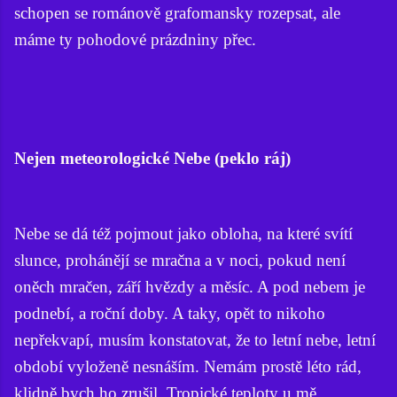
schopen se románově grafomansky rozepsat, ale
máme ty pohodové prázdniny přec.
Nejen meteorologické Nebe (peklo ráj)
Nebe se dá též pojmout jako obloha, na které svítí
slunce, prohánějí se mračna a v noci, pokud není
oněch mračen, září hvězdy a měsíc. A pod nebem je
podnebí, a roční doby. A taky, opět to nikoho
nepřekvapí, musím konstatovat, že to letní nebe, letní
období vyloženě nesnáším. Nemám prostě léto rád,
klidně bych ho zrušil. Tropické teploty u mě