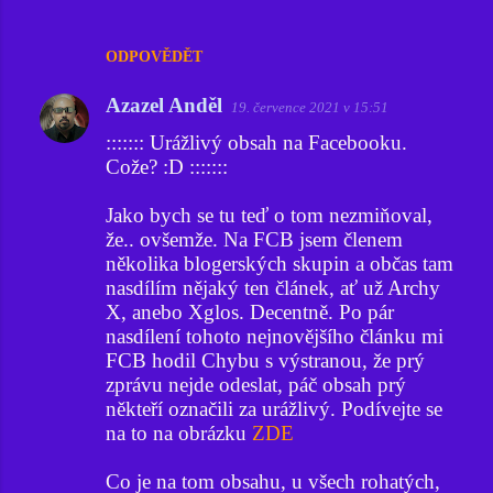
ODPOVĚDĚT
Azazel Anděl
19. července 2021 v 15:51
::::::: Urážlivý obsah na Facebooku.
Cože? :D :::::::
Jako bych se tu teď o tom nezmiňoval,
že.. ovšemže. Na FCB jsem členem
několika blogerských skupin a občas tam
nasdílím nějaký ten článek, ať už Archy
X, anebo Xglos. Decentně. Po pár
nasdílení tohoto nejnovějšího článku mi
FCB hodil Chybu s výstranou, že prý
zprávu nejde odeslat, páč obsah prý
někteří označili za urážlivý. Podívejte se
na to na obrázku
ZDE
Co je na tom obsahu, u všech rohatých,