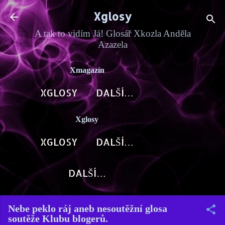
Přeskočit na hlavní obsah
Xglosy
A tak to vidím Já! Glosář Xkozla Anděla
Azazela
Xmagazín
XGLOSY
DALŠÍ…
Xglosy
XGLOSY
DALŠÍ…
DALŠÍ…
Nebe peklo ráj aneb nesoutěžní glosa
soutěže Klubu blogerů.