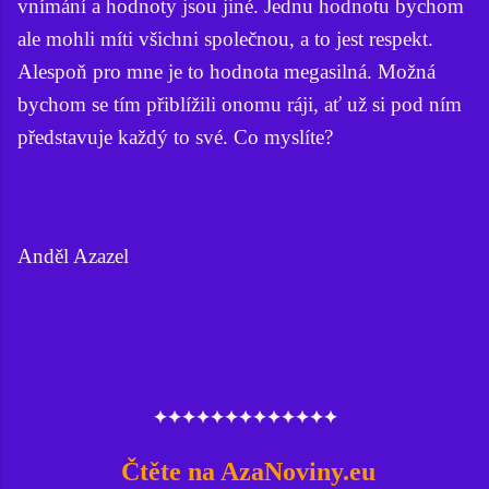
vnímání a hodnoty jsou jiné. Jednu hodnotu bychom
ale mohli míti všichni společnou, a to jest respekt.
Alespoň pro mne je to hodnota megasilná. Možná
bychom se tím přiblížili onomu ráji, ať už si pod ním
představuje každý to své. Co myslíte?
Anděl Azazel
✦✦✦✦✦✦✦✦✦✦✦✦✦
Čtěte na AzaNoviny.eu