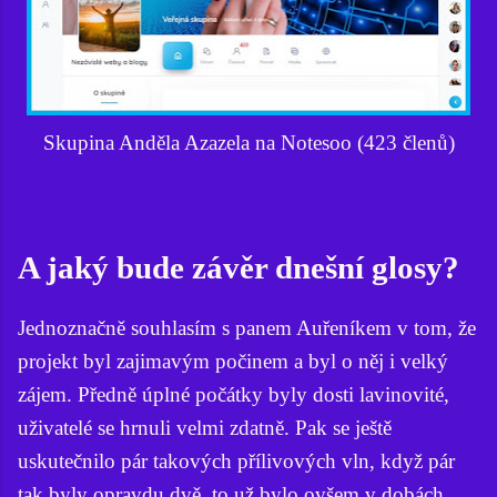
Skupina Anděla Azazela na Notesoo (423 členů)
A jaký bude závěr dnešní glosy?
Jednoznačně souhlasím s panem Auřeníkem v tom, že
projekt byl zajimavým počinem a byl o něj i velký
zájem. Předně úplné počátky byly dosti lavinovité,
uživatelé se hrnuli velmi zdatně. Pak se ještě
uskutečnilo pár takových přílivových vln, když pár
tak byly opravdu dvě, to už bylo ovšem v dobách,