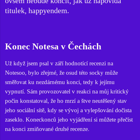
ovšem nebude končit, jak už napovídá
titulek, happyendem.
Konec Notesa v Čechách
Už když jsem psal v září hodnotící recenzi na
Notesoo, bylo zřejmé, že osud této socky může
směřovat ku nezdárnému konci, tedy k jejímu
vypnutí. Sám provozovatel v reakci na můj kritický
počin konstatoval, že ho mrzí a štve neutěšený stav
jeho sociální sítě, kdy se vývoj a vylepšování dočista
zaseklo. Koneckonců jeho vyjádření si můžete přečíst
na konci zmiňované druhé recenze.