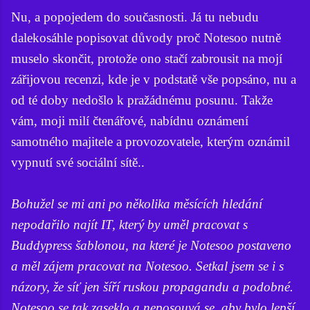
Nu, a popojedem do současnosti. Já tu nebudu
dalekosáhle popisovat důvody proč Notesoo nutně
muselo skončit, protože ono stačí zabrousit na mojí
zářijovou recenzi, kde je v podstatě vše popsáno, nu a
od té doby nedošlo k pražádnému posunu. Takže
vám, moji milí čtenářové, nabídnu oznámení
samotného majitele a provozovatele, kterým oznámil
vypnutí své sociální sítě..
Bohužel se mi ani po několika měsících hledání
nepodařilo najít IT, který by uměl pracovat s
Buddypress šablonou, na které je Notesoo postaveno
a měl zájem pracovat na Notesoo. Setkal jsem se i s
názory, že síť jen šíří ruskou propagandu a podobné.
Notesoo se tak zaseklo a neposouvá se, aby bylo lepší