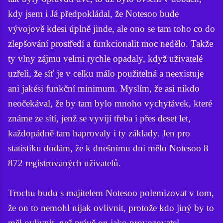
kdy jsem i Já předpokládal, že Notesoo bude
vývojově kdesi úplně jinde, ale ono se tam toho co do
zlepšování prostředí a funkcionalit moc nedělo. Takže
ty vlny zájmu velmi rychle opadaly, když uživatelé
uzřeli, že síť je v celku málo použitelná a neexistuje
ani jakési funkční minimum. Myslím, že asi nikdo
neočekával, že by tam bylo mnoho vychytávek, které
známe ze sítí, jenž se vyvíjí třeba i přes deset let,
každopádně tam haprovaly i ty základy. Jen pro
statistiku dodám, že k dnešnímu dni mělo Notesoo 8
872 registrovaných uživatelů.
Trochu budu s majitelem Notesoo polemizovat v tom,
že on to nemohl nijak ovlivnit, protože kdo jiný by to
měl ovlivnit, než právě on jako provozovatel.