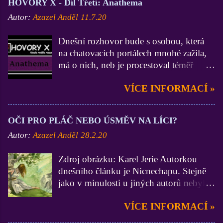
HOVORY X - Díl Třetí: Anathema
Autor:
Azazel Anděl
11.7.20
Dnešní rozhovor bude s osobou, která
na chatovacích portálech mnohé zažila,
má o nich, neb je procestoval téměř
všechny, velmi zdatné vědomosti a
VÍCE INFORMACÍ »
zkušenosti (zdatnější už jsem asi jen Já
:D). On je zase zdatnější ve
funkcionářství, neb byl administrátorem
OČI PRO PLÁČ NEBO ÚSMĚV NA LÍCI?
na 3 portálech, Lidé.cz, BezvaChat.cz a
Autor:
Azazel Anděl
28.2.20
SuperPokec.cz. Krom toho, nejen na
zmiňovaných chatech, zastával funkce
Zdroj obrázku: Karel Jerie Autorkou
Stálého správce. Dámy a pánové, mistr
dnešního článku je Nicnechapu. Stejně
Anathema. Ty jsi začínal na portálu
jako v minulosti u jiných autorů nebylo
Lidé.cz a vím, že dodnes na něj nedáš
do textu mojí osobou nijak zasahováno.
dopustit. V březnu roku 2014 se ovšem
VÍCE INFORMACÍ »
A to by z mých úvodních liter stačilo,
Seznam rozhodl staré dobré Lidéčko
pojďme se již vrhnout na samotný
vyměnit za naprosto jinou, a shodneme