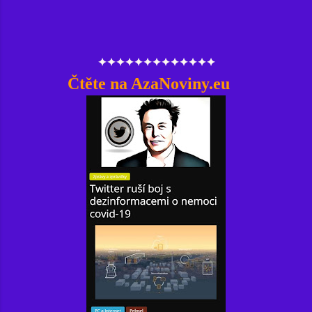
✦✦✦✦✦✦✦✦✦✦✦✦✦
Čtěte na AzaNoviny.eu