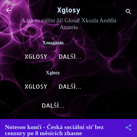
Přeskočit na hlavní obsah
Xglosy
A tak to vidím Já! Glosář Xkozla Anděla
Azazela
Xmagazín
XGLOSY
DALŠÍ…
Xglosy
XGLOSY
DALŠÍ…
DALŠÍ…
Notesoo končí - Česká sociální síť bez
cenzury po 8 měsících zhasne