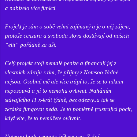
a nabízelo více funkcí.
Projekt je sám o sobě velmi zajímavý a je o něj zájem,
protože cenzura a svoboda slova dostávají od našich
”elit” pořádně za uši.
Celý projekt stojí nemalé peníze a financuji jej z
vlastních zdrojů s tím, že příjmy z Notesoo žádné
nejsou. Osobně mě ale více trápí to, že se to nikam
neposouvá a já to nemohu ovlivnit. Naháním
stávajícího IT x-krát týdně, bez odezvy..a tak se
zkrátka fungovat nedá. Je to poměrně frustrující pocit,
když víte, že to nemůžete ovlivnit.
Notesoo bude vypnuto během cca. 7 dní.