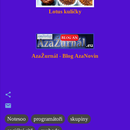
Lotus kuličky
AzaŽurnál - Blog AzaNovin
Notesoo
programátoři
skupiny