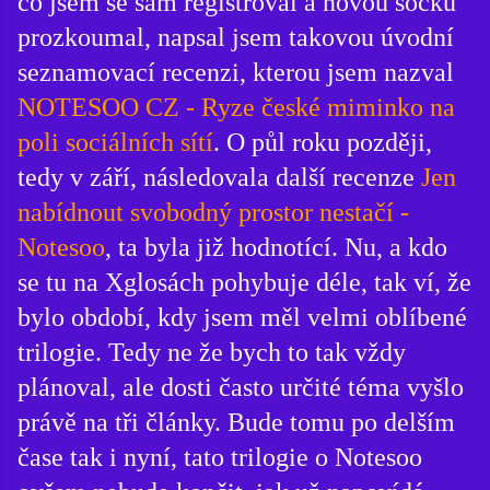
co jsem se sám registroval a novou socku
prozkoumal, napsal jsem takovou úvodní
seznamovací recenzi, kterou jsem nazval
NOTESOO CZ - Ryze české miminko na
poli sociálních sítí
. O půl roku později,
tedy v září, následovala další recenze
Jen
nabídnout svobodný prostor nestačí -
Notesoo
, ta byla již hodnotící. Nu, a kdo
se tu na Xglosách pohybuje déle, tak ví, že
bylo období, kdy jsem měl velmi oblíbené
trilogie. Tedy ne že bych to tak vždy
plánoval, ale dosti často určité téma vyšlo
právě na tři články. Bude tomu po delším
čase tak i nyní, tato trilogie o Notesoo