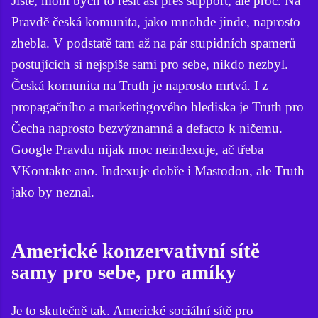
Jistě, mohl bych to řešit asi přes support, ale proč. Na
Pravdě česká komunita, jako mnohde jinde, naprosto
zhebla. V podstatě tam až na pár stupidních spamerů
postujících si nejspíše sami pro sebe, nikdo nezbyl.
Česká komunita na Truth je naprosto mrtvá. I z
propagačního a marketingového hlediska je Truth pro
Čecha naprosto bezvýznamná a defacto k ničemu.
Google Pravdu nijak moc neindexuje, ač třeba
VKontakte ano. Indexuje dobře i Mastodon, ale Truth
jako by neznal.
Americké konzervativní sítě
samy pro sebe, pro amíky
Je to skutečně tak. Americké sociální sítě pro