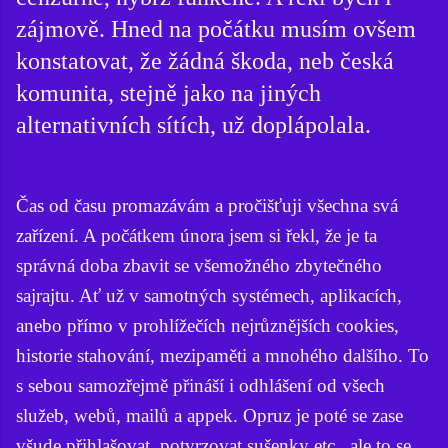
zájmově. Hned na počátku musím ovšem
konstatovat, že žádná škoda, neb česká
komunita, stejně jako na jiných
alternativních sítích, už doplápolala.
Čas od času promazávám a pročišťuji všechna svá
zařízení. A počátkem února jsem si řekl, že je ta
správná doba zbavit se všemožného zbytečného
sajrajtu. Ať už v samotných systémech, aplikacích,
anebo přímo v prohlížečích nejrůznějších cookies,
historie stahování, mezipaměti a mnohého dalšího. To
s sebou samozřejmě přináší i odhlášení od všech
služeb, webů, mailů a appek. Opruz je poté se zase
všude přihlašovat, potvrzovat sušenky etc., ale to se