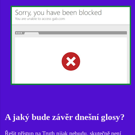
A jaký bude závěr dnešní glosy?
Řešit přístup na Truth nijak nebudu. skutečně není