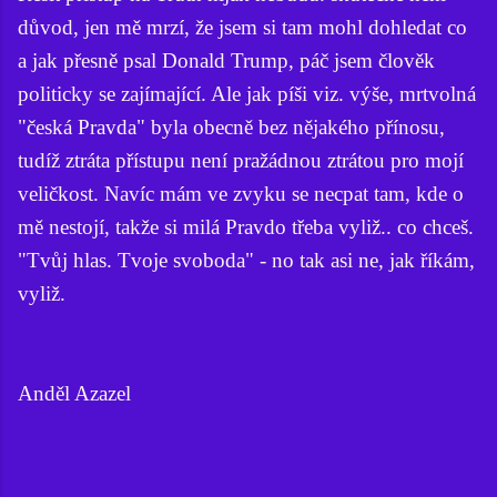
důvod, jen mě mrzí, že jsem si tam mohl dohledat co
a jak přesně psal Donald Trump, páč jsem člověk
politicky se zajímající. Ale jak píši viz. výše, mrtvolná
"česká Pravda" byla obecně bez nějakého přínosu,
tudíž ztráta přístupu není pražádnou ztrátou pro mojí
veličkost. Navíc mám ve zvyku se necpat tam, kde o
mě nestojí, takže si milá Pravdo třeba vyliž.. co chceš.
"Tvůj hlas. Tvoje svoboda" - no tak asi ne, jak říkám,
vyliž.
Anděl Azazel