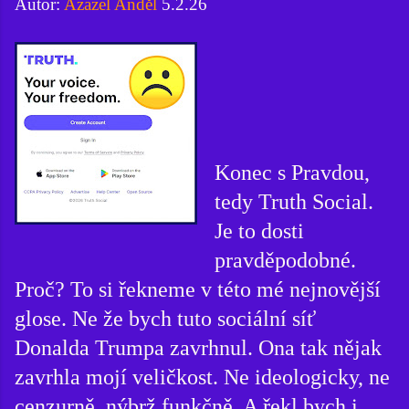
Autor:
Azazel Anděl
5.2.26
Konec s Pravdou,
tedy Truth Social.
Je to dosti
pravděpodobné.
Proč? To si řekneme v této mé nejnovější
glose. Ne že bych tuto sociální síť
Donalda Trumpa zavrhnul. Ona tak nějak
zavrhla mojí veličkost. Ne ideologicky, ne
cenzurně, nýbrž funkčně. A řekl bych i