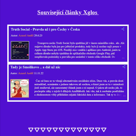
Související články Xglos
⛛⛛⛛⛛⛛⛛⛛⛛⛛⛛⛛⛛⛛