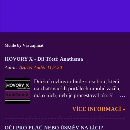
Mohlo by Vás zajímat
HOVORY X - Díl Třetí: Anathema
Autor:
Azazel Anděl
11.7.20
Dnešní rozhovor bude s osobou, která
na chatovacích portálech mnohé zažila,
má o nich, neb je procestoval téměř
všechny, velmi zdatné vědomosti a
VÍCE INFORMACÍ »
zkušenosti (zdatnější už jsem asi jen Já
:D). On je zase zdatnější ve
funkcionářství, neb byl administrátorem
OČI PRO PLÁČ NEBO ÚSMĚV NA LÍCI?