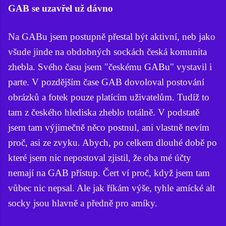
GAB se uzavřel už dávno
Na GABu jsem postupně přestal být aktivní, neb jako
všude jinde na obdobných sockách česká komunita
zhebla. Svého času jsem "českému GABu" vystavil i
parte. V pozdějším čase GAB dovoloval postování
obrázků a fotek pouze platícím uživatelům. Tudíž to
tam z českého hlediska zheblo totálně. V podstatě
jsem tam výjimečně něco postnul, ani vlastně nevím
proč, asi ze zvyku. Abych, po celkem dlouhé době po
které jsem nic nepostoval zjistil, že oba mé účty
nemají na GAB přístup. Čert ví proč, když jsem tam
vůbec nic nepsal. Ale jak říkám výše, tyhle amícké alt
socky jsou hlavně a předně pro amíky.