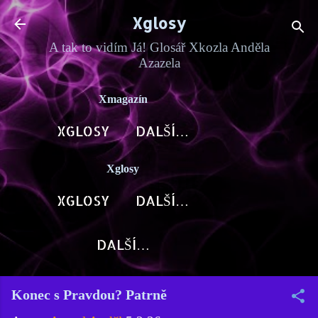
Přeskočit na hlavní obsah
Xglosy
A tak to vidím Já! Glosář Xkozla Anděla
Azazela
Xmagazín
XGLOSY
DALŠÍ…
Xglosy
XGLOSY
DALŠÍ…
DALŠÍ…
Konec s Pravdou? Patrně