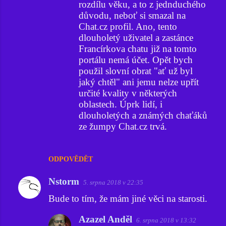
rozdílu věku, a to z jednduchého
důvodu, neboť si smazal na
Chat.cz profil. Ano, tento
dlouholetý uživatel a zastánce
Francírkova chatu již na tomto
portálu nemá účet. Opět bych
použil slovní obrat "ať už byl
jaký chtěl" ani jemu nelze upřít
určité kvality v některých
oblastech. Úprk lidí, i
dlouholetých a známých chaťáků
ze žumpy Chat.cz trvá.
ODPOVĚDĚT
Nstorm
5. srpna 2018 v 22:35
Bude to tím, že mám jiné věci na starosti.
Azazel Anděl
6. srpna 2018 v 13:32