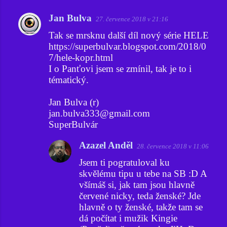
Jan Bulva
27. července 2018 v 21:16
K
Tak se mrsknu další díl nový série HELE
o
https://superbulvar.blogspot.com/2018/0
m
7/hele-kopr.html
e
I o Panťovi jsem se zmínil, tak je to i
tématický.
n
t
Jan Bulva (r)
á
jan.bulva333@gmail.com
ř
SuperBulvár
e
Azazel Anděl
28. července 2018 v 11:06
Jsem ti pogratuloval ku
skvělému tipu u tebe na SB :D A
všímáš si, jak tam jsou hlavně
červené nicky, teda ženské? Jde
hlavně o ty ženské, takže tam se
dá počítat i mužik Kingie