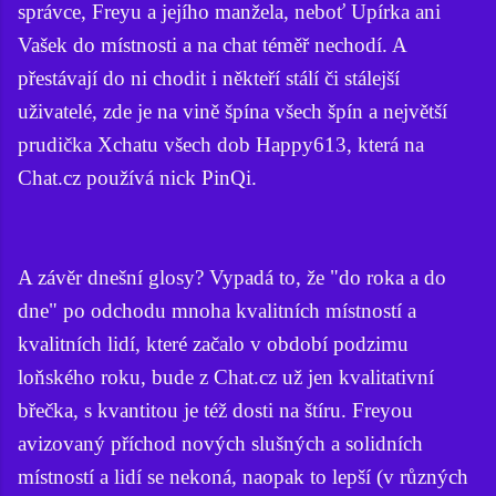
správce, Freyu a jejího manžela, neboť Upírka ani
Vašek do místnosti a na chat téměř nechodí. A
přestávají do ni chodit i někteří stálí či stálejší
uživatelé, zde je na vině špína všech špín a největší
prudička Xchatu všech dob Happy613, která na
Chat.cz používá nick PinQi.
A závěr dnešní glosy? Vypadá to, že "do roka a do
dne" po odchodu mnoha kvalitních místností a
kvalitních lidí, které začalo v období podzimu
loňského roku, bude z Chat.cz už jen kvalitativní
břečka, s kvantitou je též dosti na štíru. Freyou
avizovaný příchod nových slušných a solidních
místností a lidí se nekoná, naopak to lepší (v různých