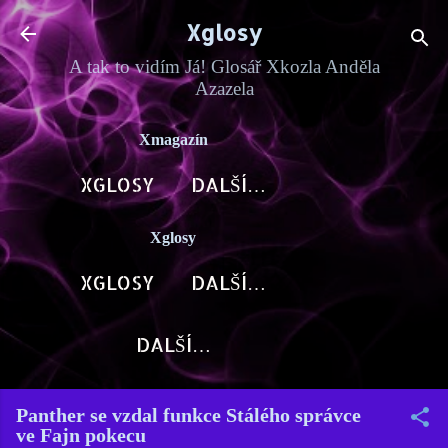
Přeskočit na hlavní obsah
Xglosy
A tak to vidím Já! Glosář Xkozla Anděla
Azazela
Xmagazín
XGLOSY
DALŠÍ…
Xglosy
XGLOSY
DALŠÍ…
DALŠÍ…
Panther se vzdal funkce Stálého správce
ve Fajn pokecu