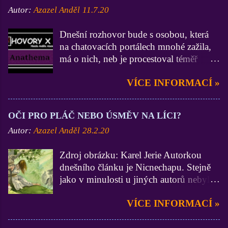
Autor:
Azazel Anděl
11.7.20
Dnešní rozhovor bude s osobou, která
na chatovacích portálech mnohé zažila,
má o nich, neb je procestoval téměř
všechny, velmi zdatné vědomosti a
VÍCE INFORMACÍ »
zkušenosti (zdatnější už jsem asi jen Já
:D). On je zase zdatnější ve
funkcionářství, neb byl administrátorem
OČI PRO PLÁČ NEBO ÚSMĚV NA LÍCI?
na 3 portálech, Lidé.cz, BezvaChat.cz a
Autor:
Azazel Anděl
28.2.20
SuperPokec.cz. Krom toho, nejen na
zmiňovaných chatech, zastával funkce
Zdroj obrázku: Karel Jerie Autorkou
Stálého správce. Dámy a pánové, mistr
dnešního článku je Nicnechapu. Stejně
Anathema. Ty jsi začínal na portálu
jako v minulosti u jiných autorů nebylo
Lidé.cz a vím, že dodnes na něj nedáš
do textu mojí osobou nijak zasahováno.
dopustit. V březnu roku 2014 se ovšem
VÍCE INFORMACÍ »
A to by z mých úvodních liter stačilo,
Seznam rozhodl staré dobré Lidéčko
pojďme se již vrhnout na samotný
vyměnit za naprosto jinou, a shodneme