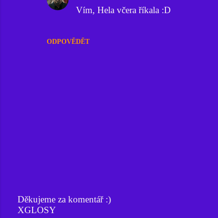
Vím, Hela včera říkala :D
ODPOVĚDĚT
Děkujeme za komentář :)
XGLOSY
O