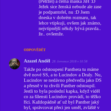
(Petržel) a černá maska JiH :D
Ježek sice ženská nebude ale zase
je podpantofel, nu :D Jsem
dneska v dobrém rozmaru, tak
lehce vtipkuji, ovšem jak známo,
nejvtipnější někdy bývá pravda..
že.. ovšemže.
ODPOVĚDĚT
Azazel Anděl
28. července 2018 v 10:58
Takže po odstoupení Panthera tu máme
dvě nové SS, a to Lucindov a Draly. Nu,
Lucindov se nedávno předvedla jako DS
a přesně v tu chvíli Panther odstoupil.
Jestli to byla poslední kapka, když viděl
co za šílensti Lucindov provádí, to těžko
říci. Každopádně ať už byl Panther jaký
byl, správcovat přeci jen uměl, zvláště v