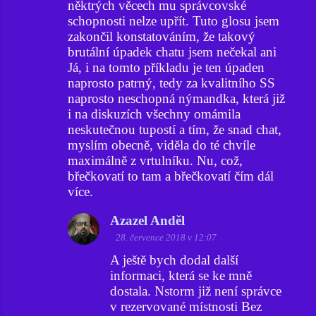
něktrých věcech mu správcovské
schopnosti nelze upřít. Tuto glosu jsem
zakončil konstatováním, že takový
brutální úpadek chatu jsem nečekal ani
Já, i na tomto příkladu je ten úpaden
naprosto patrný, tedy za kvalitního SS
naprosto neschopná nýmandka, která již
i na diskuzích všechny omámila
neskutečnou tupostí a tím, že snad chat,
myslím obecně, viděla do té chvíle
maximálně z vrtulníku. Nu, což,
břečkovatí to tam a břečkovatí čím dál
více.
Azazel Anděl
28. července 2018 v 12:07
A ještě bych dodal další
informaci, která se ke mně
dostala. Nstorm již není správce
v rezervované místnosti Bez