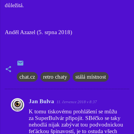
důležitá.
Anděl Azazel (5. srpna 2018)
chat.cz
retro chaty
stálá místnost
Jan Bulva
11. července 2018 v 8:37
K
K tomu tiskovému prohlášení se můžu
o
za SuperBulvár připojit. SBéčko se taky
m
nehodlá nijak zabývat tou podvodnickou
e
feťáckou špinavostí, je to ostuda všech