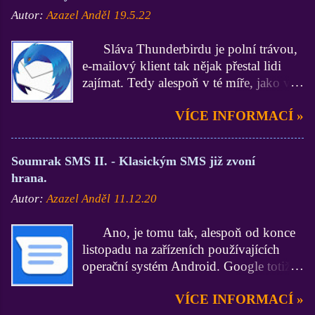
zveřejněno i mé civilní celé jméno, pak
virtuální svět mě natolik zaujal a bavil,
Autor:
Azazel Anděl
19.5.22
následně, když si někdo založil nick s
že jsem na chatu trávila víc a víc volného
mým civilním jménem, což je evidentně
času. Jenže postupem času jsem
Sláva Thunderbirdu je polní trávou,
související prudičský a kyberšikanoidní
zjišťovala, že všechno má svoje plus i
e-mailový klient tak nějak přestal lidi
čin, pak nejen že Administrativa
mínus. Na Lidech byla spousta lidí,
zajímat. Tedy alespoň v té míře, jako v
Xchat.cz nečiní nic, naopak se údajně a
mladých, starších, starých. Bylo si
jeho nejlepším legendárním období. To
dle slov jedné z adminek OpiFka tomuto
opravdu s kým psát o zajíma...
VÍCE INFORMACÍ »
je aspoň pro mě smutný fakt, páč Já ho
smějí a dokonce v jejím podání takové
používám asi 666 let a nehodlám na tom
nehoráznosti podporují. Na naprosté
zatím nic měnit. Bude to ovšem záležet i
nehoráznosti v podání portálu XChat.cz
Soumrak SMS II. - Klasickým SMS již zvoní
na samotném Thunderbirdu, jestli se
se můžete podívat na diskuzi Komouš
hrana.
nevydá nějakou, aspoň pro mě,
výchova ZDE . Musím sdělit, že
Autor:
Azazel Anděl
11.12.20
nepřijatelnou cestou. Thunderbird na
všechny tyto neskutečné činy jsou
mobilu? Málo platné, smartphony
evidovány a archivovány v mé databázi.
Ano, je tomu tak, alespoň od konce
vládnou světem. A Thunderbird tady
Dále bych Vás, moje milé čtenářky a
listopadu na zařízeních používajících
značně zaspal, páč do dnešních dnů
moji milí čtenáři, informoval o
operační systém Android. Google totiž
nemá mobilní aplikaci. To se má ale
skutečnostech, že byly zaslány e-maily
spustil globálně RCS. O co se jedná, to
změnit. Ryan Lee Sipes, produktový
oběma aktivním spolumajitelům 42ideas
VÍCE INFORMACÍ »
si můžete přečíst na AzaNovinách v
manažer e-mailového klienta
s.r.o., tedy Davidovi Nesibovi (Prazdroj)