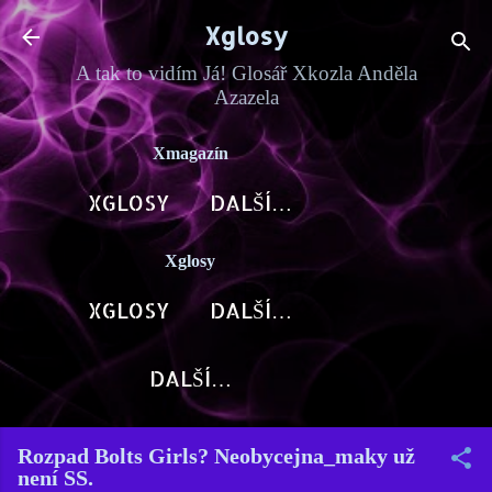
Přeskočit na hlavní obsah
Xglosy
A tak to vidím Já! Glosář Xkozla Anděla
Azazela
Xmagazín
XGLOSY
DALŠÍ…
Xglosy
XGLOSY
DALŠÍ…
DALŠÍ…
Rozpad Bolts Girls? Neobycejna_maky už
není SS.