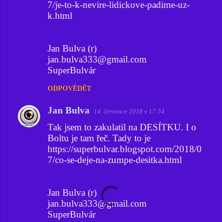
7/je-to-k-nevire-lidickove-padime-uz-
k.html
Jan Bulva (r)
jan.bulva333@gmail.com
SuperBulvár
ODPOVĚDĚT
Jan Bulva
14. července 2018 v 17:54
Tak jsem to zakulatil na DESÍTKU. I o
Boltu je tam řeč. Tady to je
https://superbulvar.blogspot.com/2018/0
7/co-se-deje-na-zumpe-desitka.html
Jan Bulva (r)
jan.bulva333@gmail.com
SuperBulvár