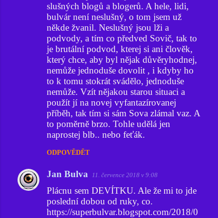
slušných blogů a blogerů. A hele, lidi,
n
bulvár není neslušný, o tom jsem už
t
někde žvanil. Neslušný jsou lži a
á
podvody, a tím co předved Sovič, tak to
ř
je brutální podvod, kterej si ani člověk,
který chce, aby byl nějak důvěryhodnej,
e
nemůže jednoduše dovolit , i kdyby ho
to k tomu stokrát svádělo, jednoduše
nemůže. Vzít nějakou starou situaci a
použít jí na novej vyfantazírovanej
příběh, tak tím si sám Sova zlámal vaz. A
to poměrně brzo. Tohle udělá jen
naprostej blb.. nebo feťák.
ODPOVĚDĚT
Jan Bulva
11. července 2018 v 9:08
Plácnu sem DEVÍTKU. Ale že mi to jde
poslední dobou od ruky, co.
https://superbulvar.blogspot.com/2018/0