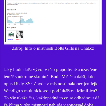
Zdroj: Info o místnosti Bolts Girls na Chat.cz
Jaký bude další vývoj v této prapodivné a uzavřené
téměř soukromé skupině. Bude Mišička další, kdo
opustí řady SS? Zbyde v místnosti nakonec jen fejk
Wendigo s multinickovou podfukářkou MimiLien?
To vše ukáže čas, každopádně to co se odhadnout dá,
že klima v této místnosti nebude v současné době