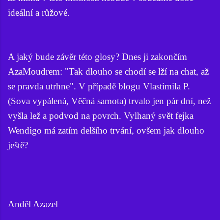
ideální a růžové.
A jaký bude závěr této glosy? Dnes ji zakončím
AzaMoudrem: "Tak dlouho se chodí se lží na chat, až
se pravda utrhne". V případě blogu Vlastimila P.
(Sova vypálená, Věčná samota) trvalo jen pár dní, než
vyšla lež a podvod na povrch. Vylhaný svět fejka
Wendigo má zatím delšího trvání, ovšem jak dlouho
ještě?
Anděl Azazel