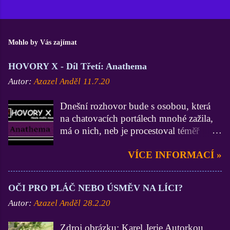
Mohlo by Vás zajímat
HOVORY X - Díl Třetí: Anathema
Autor:
Azazel Anděl
11.7.20
Dnešní rozhovor bude s osobou, která
na chatovacích portálech mnohé zažila,
má o nich, neb je procestoval téměř
všechny, velmi zdatné vědomosti a
VÍCE INFORMACÍ »
zkušenosti (zdatnější už jsem asi jen Já
:D). On je zase zdatnější ve
funkcionářství, neb byl administrátorem
OČI PRO PLÁČ NEBO ÚSMĚV NA LÍCI?
na 3 portálech, Lidé.cz, BezvaChat.cz a
Autor:
Azazel Anděl
28.2.20
SuperPokec.cz. Krom toho, nejen na
zmiňovaných chatech, zastával funkce
Zdroj obrázku: Karel Jerie Autorkou
Stálého správce. Dámy a pánové, mistr