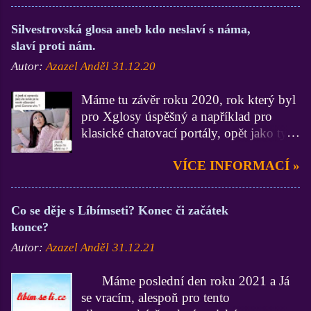
článku RCS nahradí klasické SMS.
Thunderbird, totiž na Twitteru potvrdil,
a Ja...
Google obešel operátory. Mohlo by vás
že Mozilla vyvíjí mobilní variantu
Silvestrovská glosa aneb kdo neslaví s náma,
zajímat: Diskutujme ONLINE EU a
určenou pro Android. Má prý prioritu
slaví proti nám.
COM SMS, anebo MMS, jsou už
číslo dvě, tedy hned za novým
Autor:
Azazel Anděl
31.12.20
opravdu reliktem minulosti. V současné
uživatelským rozhraním pro desktop. V
době můžete používat přes aplikaci
budoucnu by měla být i aplikace pro
Máme tu závěr roku 2020, rok který byl
Google Zprávy právě RCS, kdy
iOS. Mobilní Thunderbird bude
pro Xglosy úspěšný a například pro
komunikace probíhá čistě přes internet, a
samozřejmě napojený na ekosystém
klasické chatovací portály, opět jako ty
tedy v podstatě zdarma. Je to kvalitnější,
Mozilly a bude možné ho
předcházející roky, neúspěšný. Xglosy
komplexnější a dočkáme se i koncového
synchronizovat s uživatelským účtem
VÍCE INFORMACÍ »
se postupně proměňovaly až dozrály do
šifrování, tedy nebude možné takové
Firefoxu. Krom toho bude existovat též
současné podoby, ve které už asi
komunikaci tzv. naslouchat. Co všechno
synchronizační API, takž...
pobudou dlouho. Ano, toto je přesně ta
může RCS? Messaging Chat pro
Co se děje s Líbímseti? Konec či začátek
tvář Xglos, kterou jsem si na konci roku
2 účastníky Chat pro více účastníků
konce?
2019 představoval, a před více než
Sdílení obsahu Přenos souborů
Autor:
Azazel Anděl
31.12.21
rokem veřejně postupnou proměnu
IP Voice call Informace o stavu
tohoto blogu oznamoval. Takže nevím
účastníka ...
Máme poslední den roku 2021 a Já
jak vy, moje milé čtenářky a milí čtenáři,
se vracím, alespoň pro tento
ale Já jsem velespokojen a píšu si