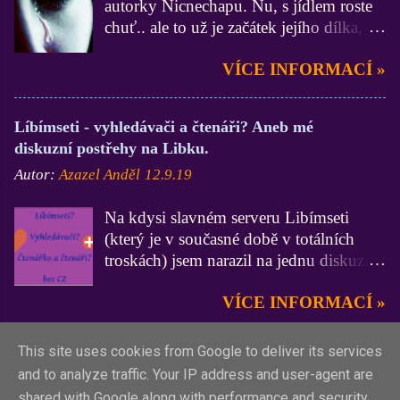
autorky Nicnechapu. Nu, s jídlem roste
místnosti. V době vzniku této glosy má
jakémkoli zařízení. Chyba 502 Bad
chuť.. ale to už je začátek jejího dílka,
Komouš výchova popisek "jsme prý
Gateway se zobrazuje uvnitř okna
takže dosti mého úvodního proslovu a
multinicky, lháři a podvodníci". Nechám
internetového prohlížeče, stejně jako to
VÍCE INFORMACÍ »
začtěte se do liter Nicnechapu. S jídlem
to bez komentáře. Důležitější informací
dělají webové stránky. V některých
roste chuť. Především chci poděkovat
je nedávný návrat moru všech morů,
prohlížečích se vám může zobrazit "Tato
Azovi, že mi umožnil stát se aktivní ,,
špíny všech špín a největší prudičky
stránka je nedostupná" a chybová ...
Líbímseti - vyhledávači a čtenáři? Aneb mé
psankyní,,:) na jeho Glosách. Děkuji i
XChatu a prudičky Chat.cz Happyny,
diskuzní postřehy na Libku.
Vám všem, kteří jste moje první dílko
která si velmi drze dokonce na XChatu
Autor:
Azazel Anděl
12.9.19
nejen přečetli, ale i za komentáře k
dala nick, který používá právě na
němu. Jak se dalo i předpokládat, byly i
francírkově žumpě, tedy PinQi. S tímto
Na kdysi slavném serveru Libímseti
negativní ohlasy. Ale světe div se,
nickem se začala objevovat v místnosti
(který je v současné době v totálních
netýkaly se přímo mého dílka, pouze mé
Věkový rozdíl, ti kteří ji znají se táží
troskách) jsem narazil na jednu diskuzi o
osoby, Azy, Šavlozubého křečka a
"jakto že sem zase chodí?" a jiní do
blogu. Nu, a při své grafomanii jsem se
Pampelišky. A jako obvykle, pouze na
zmiňované místnosti přestali chodit.
VÍCE INFORMACÍ »
krapet rozepsal. Nu, tak by bylo snad i
Fórum XChat. Příjemné překvapení.
Zdroj: Profily na XChat.cz Ve...
na škodu a plýtváním mé energie,
JeliMán. Ač se prvně tvářil jako prudič,
kdybych svůj text nezaznamenal i zde ( i
nakonec se z něj vyklubal rozumný
This site uses cookies from Google to deliver its services
přes zmiňovanou duplicitu). Takže se
komentující a dokonce pomohl Azovi v
and to analyze traffic. Your IP address and user-agent are
Používá technologii služby Blogger
podívejte, moje milé čtenářky a milí
kauze s ověřováním tlf.čísla na XChatu.
shared with Google along with performance and security