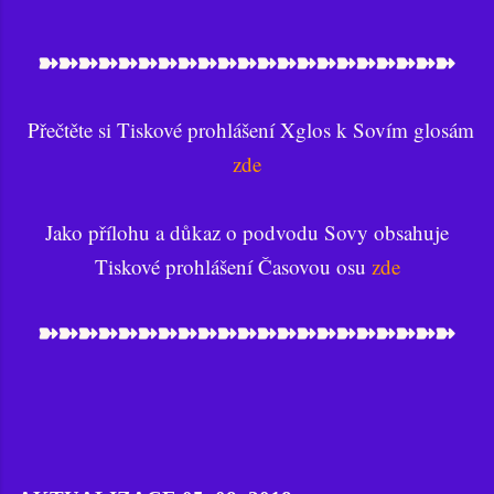
➽➽➽➽➽➽➽➽➽➽➽➽➽➽➽➽➽➽➽➽➽
Přečtěte si Tiskové prohlášení Xglos k Sovím glosám
zde
Jako přílohu a důkaz o podvodu Sovy obsahuje
Tiskové prohlášení Časovou osu
zde
➽➽➽➽➽➽➽➽➽➽➽➽➽➽➽➽➽➽➽➽➽