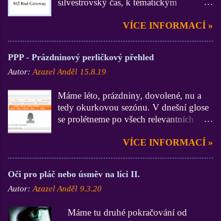
silvestrovský čas, k tématickým
jedničku. A vy, kdož byste nyní chtěli
kořenům. Server Líbímseti je rozhodně
plkat cosi o samochvále, která smrdí, tak
VÍCE INFORMACÍ »
na poli českého internetu, seznamek a
jistě můžete, ovšem zkuste to žvanit
komunitních portálů legendou,
někde, kde to bude někoho zajímat, ju.
příroděžel již jen a pouze skomírající a
zdroj: vtipnyjenda.cz Ještě k těm
PPP - Prázdninový perličkový přehled
zdevastovanou legendou, kde už moc
chatům, neúspěšným chatům, možná je
Autor:
Azazel Anděl
15.8.19
živáčků nezastihnete. A teď je navíc
tam jedna výjimka, a to v současné době
tento server už několik dní nepřístupný.
Chatujme, ovšem těžko říci o jakýže to
Máme léto, prázdniny, dovolené, nu a
Líbímseti 502 Bad Gateway Ano, po
úspěch jde, ono spíše má LuRy jen "z
tedy okurkovou sezónu. V dnešní glose
zadání adresy libimseti.cz se vám zobrazí
prdele kliku", že umřely dva servery, a
se prolétneme po všech relevantních
hláška 502 Bad Gateway. Co že to
to Diskutníci a Lidéčko, a mnozí
českých chatovacích službách. Takže
znamená? Chyba 502 Bad Gateway je
uživatelé zamířili zrovna na LuRyho
VÍCE INFORMACÍ »
startujeme. A kde jinde, než na největším
stavový kód HTTP, což značí, že jeden
bohující důchoďák. Úspěch je ovšem
českém chatu současnosti, tedy XChatu.
server na internetu obdržel neplatnou
úspěchem ve chvíli...
XChat Nejdříve si investigativně
odpověď od jiného serveru. Chyby 502
Oči pro pláč nebo úsměv na líci II.
řekněme, že místnost (nejspíše protekční)
Bad Gateway jsou zcela nezávislé na
Autor:
Azazel Anděl
9.3.20
Komouš výchova nijak neoslňuje, i
vašem konkrétním nastavení, takže ji
když její zakladatel a SS Ataka se mocně
vidíte v jakémkoli prohlížeči, na
Máme tu druhé pokračování od
snaží a to nejen obměnou popisků
libovolném operačním systému a na