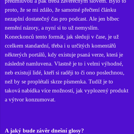
předmluvou a pak třeba závěrečným slovem. Bylo to
proto, že se mi zdálo, že samotné přečtení článku
nezaplní dostatečný čas pro podcast. Ale jen blbec
nemění názory, a nyní si to už nemyslím.
Koneckonců tento formát, jak sleduji v čase, je už
ccelkem standardní, třeba i u určitých komentářů
některých portálů, kdy existuje psaná verze, která je
následně namluvena. Vlastně je to i velmi výhodné,
neb existují lidé, kteří si raději to či ono poslechnou,
než by se proplétali skrze písmenka. Tudíž je to
taková nabídka více možností, jak vyplozený produkt
a výtvor konzumovat.
A jaký bude závěr dnešní glosy?