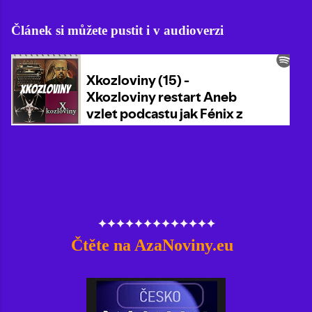
Článek si můžete pustit i v audioverzi
✦✦✦✦✦✦✦✦✦✦✦✦✦
Čtěte na AzaNoviny.eu