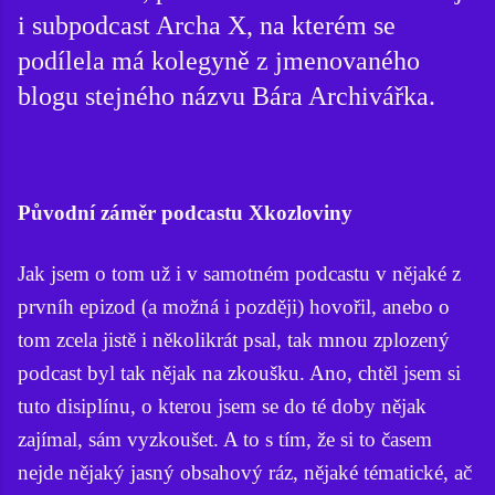
i subpodcast Archa X, na kterém se
podílela má kolegyně z jmenovaného
blogu stejného názvu Bára Archivářka.
Původní záměr podcastu Xkozloviny
Jak jsem o tom už i v samotném podcastu v nějaké z
prvníh epizod (a možná i později) hovořil, anebo o
tom zcela jistě i několikrát psal, tak mnou zplozený
podcast byl tak nějak na zkoušku. Ano, chtěl jsem si
tuto disiplínu, o kterou jsem se do té doby nějak
zajímal, sám vyzkoušet. A to s tím, že si to časem
nejde nějaký jasný obsahový ráz, nějaké tématické, ač