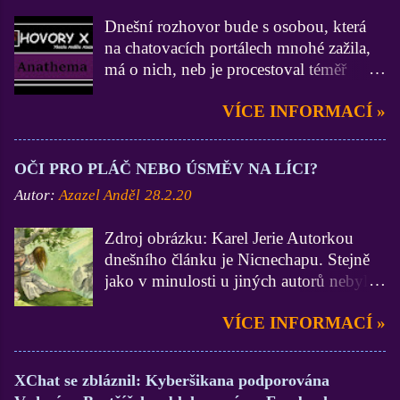
Dnešní rozhovor bude s osobou, která
na chatovacích portálech mnohé zažila,
má o nich, neb je procestoval téměř
všechny, velmi zdatné vědomosti a
VÍCE INFORMACÍ »
zkušenosti (zdatnější už jsem asi jen Já
:D). On je zase zdatnější ve
funkcionářství, neb byl administrátorem
OČI PRO PLÁČ NEBO ÚSMĚV NA LÍCI?
na 3 portálech, Lidé.cz, BezvaChat.cz a
Autor:
Azazel Anděl
28.2.20
SuperPokec.cz. Krom toho, nejen na
zmiňovaných chatech, zastával funkce
Zdroj obrázku: Karel Jerie Autorkou
Stálého správce. Dámy a pánové, mistr
dnešního článku je Nicnechapu. Stejně
Anathema. Ty jsi začínal na portálu
jako v minulosti u jiných autorů nebylo
Lidé.cz a vím, že dodnes na něj nedáš
do textu mojí osobou nijak zasahováno.
dopustit. V březnu roku 2014 se ovšem
VÍCE INFORMACÍ »
A to by z mých úvodních liter stačilo,
Seznam rozhodl staré dobré Lidéčko
pojďme se již vrhnout na samotný
vyměnit za naprosto jinou, a shodneme
článek. Hezký čtenářský zážitek. Anděl
se na tom, paskvilní verzi, která s
XChat se zbláznil: Kyberšikana podporována
Azazel Pár slov o mně. Jmenuji se Šárka,
klasickým chatem a komunitním