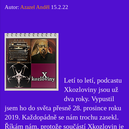
Autor:
Azazel Anděl
15.2.22
Letí to letí, podcastu
Xkozloviny jsou už
dva roky. Vypustil
jsem ho do světa přesně 28. prosince roku
2019. Každopádně se nám trochu zasekl.
Říkám nám, protože součástí Xkozlovin je