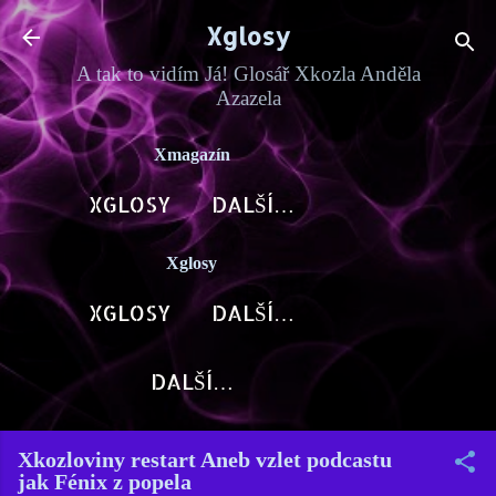
Přeskočit na hlavní obsah
Xglosy
A tak to vidím Já! Glosář Xkozla Anděla
Azazela
Xmagazín
XGLOSY
DALŠÍ…
Xglosy
XGLOSY
DALŠÍ…
DALŠÍ…
Xkozloviny restart Aneb vzlet podcastu
jak Fénix z popela