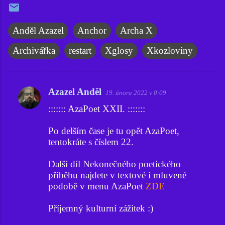
Anděl Azazel
Anchor
Archa X
Archivářka
restart
Xglosy
Xkozloviny
Azazel Anděl
19. února 2022 v 0:09
K
::::::: AzaPoet XXII. :::::::
o
m
Po delším čase je tu opět AzaPoet,
e
tentokráte s číslem 22.
n
Další díl Nekonečného poetického
t
příběhu najdete v textové i mluvené
á
podobě v menu AzaPoet
ZDE
ř
Příjemný kulturní zážitek :)
e