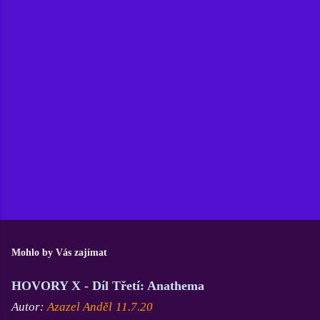
m
e
n
t
o
v
a
t
Mohlo by Vás zajímat
HOVORY X - Díl Třetí: Anathema
Autor:
Azazel Anděl
11.7.20