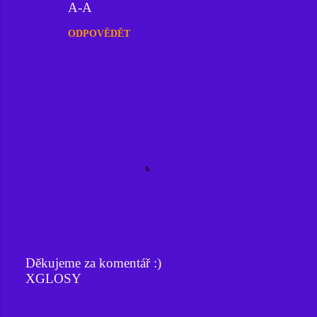
A-A
ODPOVĚDĚT
Děkujeme za komentář :)
XGLOSY
O
k
o