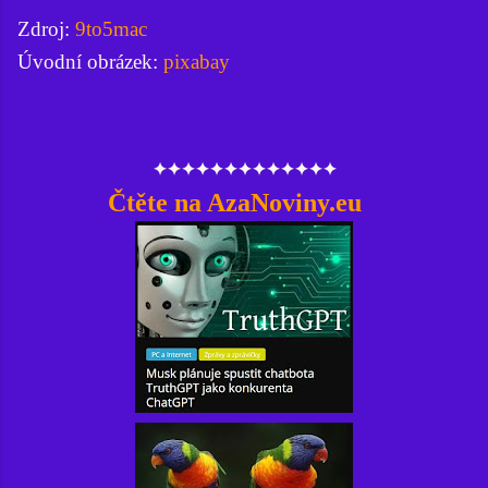
Zdroj:
9to5mac
Úvodní obrázek:
pixabay
✦✦✦✦✦✦✦✦✦✦✦✦✦
Čtěte na AzaNoviny.eu