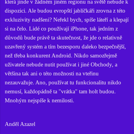
která jinde v žádném jiném regionu na světě nebude k
dispozici. Ale budou evropští jablíčkáři zrovna z této
exkluzivity nadšeni? Neřekl bych, spíše láteří a klepají
si na čelo. Lidé co používají iPhone, tak jedním z
důvodů bude právě ta skutečnost, že jde o relativně
uzavřený systém a tím bezesporu daleko bezpečnější,
než třeba konkurent Android. Nikdo samozřejmě
uživatele nebude nutit používat i jiné Obchody, a
většina tak ani o této možnosti na vteřinu
nezauvažuje. Ano, používat tu funkcionalitu nikdo
nemusí, každopádně ta "vrátka" tam holt budou.
Mnohým nejspíše k nemilosti.
Anděl Azazel