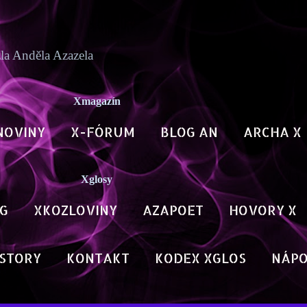
Přeskočit na hlavní obsah
zla Anděla Azazela
Xmagazín
NOVINY
X-FÓRUM
BLOG AN
ARCHA X
Xglosy
G
XKOZLOVINY
AZAPOET
HOVORY X
STORY
KONTAKT
KODEX XGLOS
NÁP