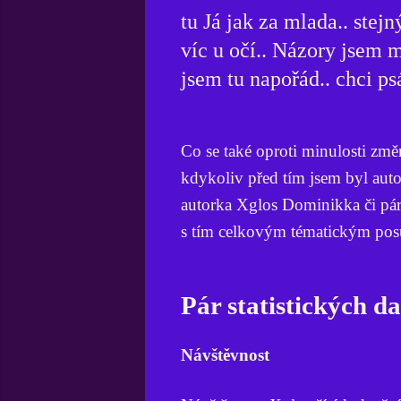
tu Já jak za mlada.. stej
víc u očí.. Názory jsem 
jsem tu napořád.. chci ps
Co se také oproti minulosti změ
kdykoliv před tím jsem byl autor
autorka Xglos Dominikka či pár
s tím celkovým tématickým po
Pár statistických da
Návštěvnost