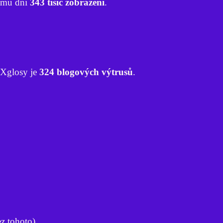
nímu dni
343 tisíc zobrazení
.
 Xglosy je
324 blogových výtrusů
.
ez tohoto)