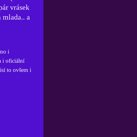
 pár vrásek
 mlada.. a
no i
i oficiální
sí to ovšem i