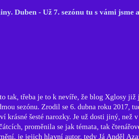
niny. Duben - Už 7. sezónu tu s vámi jsme 
 to tak, třeba je to k nevíře, že blog Xglosy již
dmou sezónu. Zrodil se 6. dubna roku 2017, tu
aví krásné šesté narozky. Je už dosti jiný, než 
čátcích, proměnila se jak témata, tak čtenářov
mění, je jejich hlavní autor, tedy Já Anděl Az