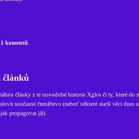
41 komentů
.
h článků
táhnu články z té novodobé historie Xglos či ty, které do 
slovit současné čtenářstvo (neboť některé starší věci dnes 
ijak propagovat již)