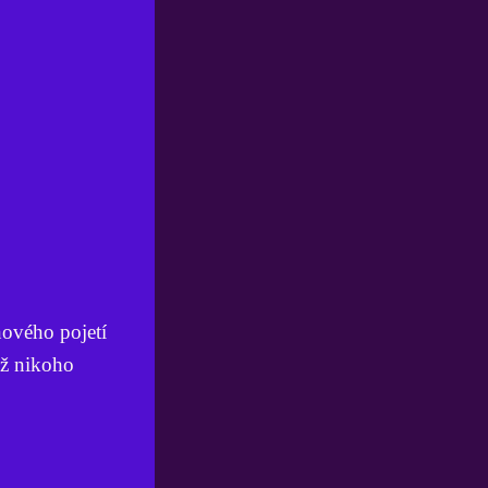
nového pojetí
už nikoho