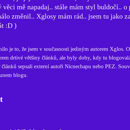
ný věci mě napadaj.. stále mám styl buldočí.. o
málo změnil.. Xglosy mám rád.. jsem tu jako za
át :D )
nilo je to, že jsem v současnosti jediným autorem Xglos. O
em drtivé většiny článků, ale byly doby, kdy tu blogovala 
 článků sepsali externí autoři Nicnechapu nebo PEZ. Souvi
sunem blogu.
t