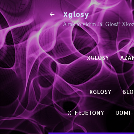
Xglosy
A tak to vidím Já! Glosář Xko
XGLOSY
AZA
XGLOSY
BLO
X-FEJETONY
DOMI-