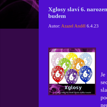
Xglosy slaví 6. naroze
budem
Autor:
Azazel Anděl
6.4.23
Je
se
sl
po
ne