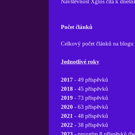
Návštěvnost Xglos čítá k dneš
Počet článků
Celkový počet článků na blogu
Jednotlivé roky
2017
- 49 příspěvků
2018
- 45 příspěvků
2019
- 73 příspěvků
2020
- 63 příspěvků
2021
- 48 příspěvků
2022
- 38 příspěvků
2023
- prozatím 8 příspěvků (b