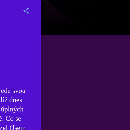
a
 jede svou
díž dnes
v úplných
é. Co se
azel (Jsem