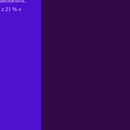
luchačstvu,
k z 21 % v