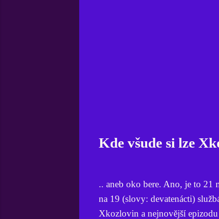
Kde všude si lze Xk
.. aneb oko bere. Ano, je to 21
na 19 (slovy: devatenácti) služb
Xkozlovin a nejnovější epizodu