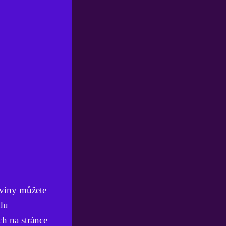
oviny můžete
odu
h na stránce