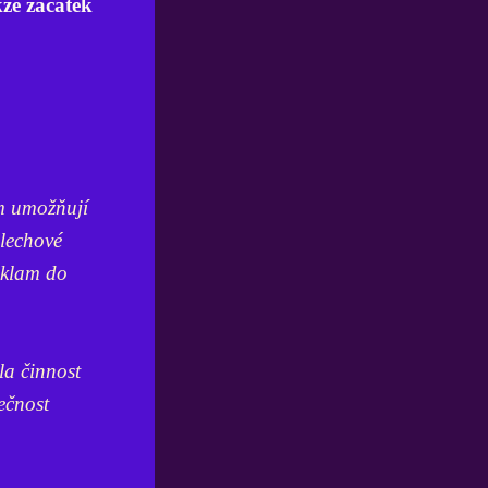
kže začátek
ům umožňují
slechové
eklam do
la činnost
ečnost