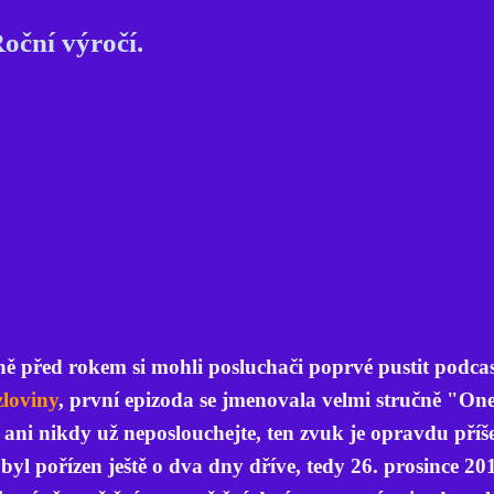
oční výročí.
ně před rokem si mohli posluchači poprvé pustit podca
loviny
, první epizoda se jmenovala velmi stručně "One"
 ani nikdy už neposlouchejte, ten zvuk je opravdu příš
u
byl pořízen ještě o dva dny dříve, tedy 26. prosince 20