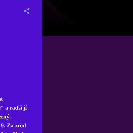
st
 a radši jí
erný.
19. Za zrod