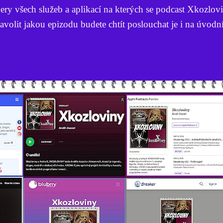
nery všech služeb a aplikací na kterých se podcast Xkozlov
avolit jakou epizodu budete chtít poslouchat je i na úvodn