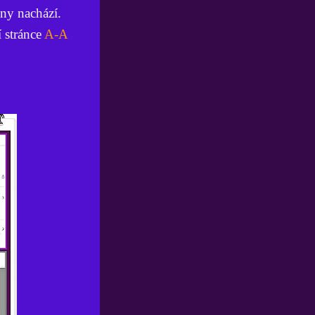
iny nachází.
í stránce
A-A