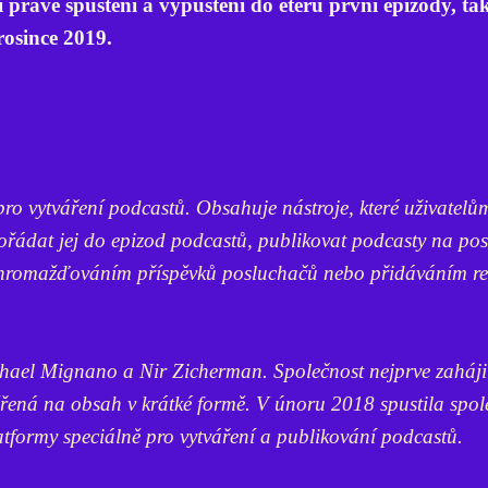
právě spuštění a vypuštění do éteru první epizody, ta
rosince 2019.
pro vytváření podcastů. Obsahuje nástroje, které uživatel
ořádat jej do epizod podcastů, publikovat podcasty na po
shromažďováním příspěvků posluchačů nebo přidáváním r
chael Mignano a Nir Zicherman. Společnost nejprve zaháji
ěřená na obsah v krátké formě. V únoru 2018 spustila spol
tformy speciálně pro vytváření a publikování podcastů.