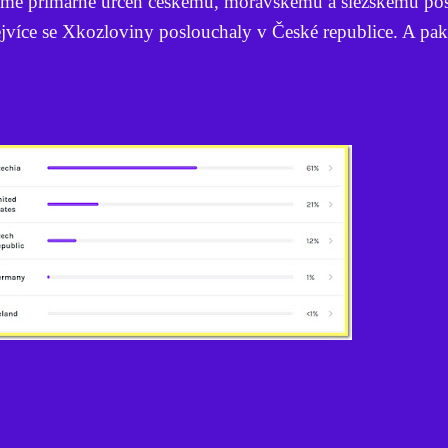
jmě primárně určen českému, moravskému a slezskému pos
jvíce se Xkozloviny poslouchaly v České republice. A pa