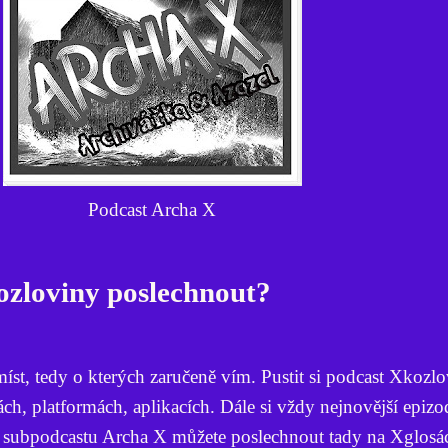
Podcast Archa X
ozloviny poslechnout?
 míst, tedy o kterých zaručeně vím. Pustit si podcast Xkozl
ách, platformách, aplikacích. Dále si vždy nejnovější epiz
 subpodcastu Archa X můžete poslechnout tady na Xglosác