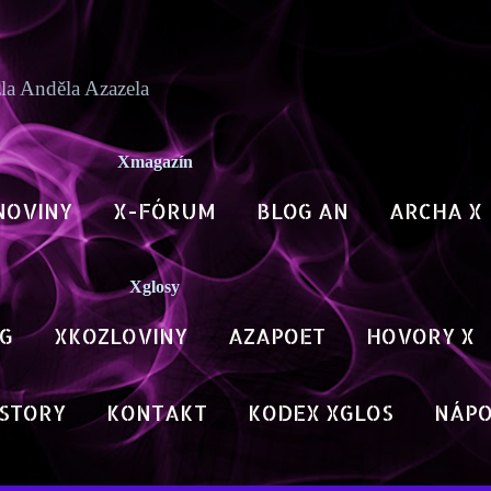
Přeskočit na hlavní obsah
zla Anděla Azazela
Xmagazín
NOVINY
X-FÓRUM
BLOG AN
ARCHA X
Xglosy
G
XKOZLOVINY
AZAPOET
HOVORY X
STORY
KONTAKT
KODEX XGLOS
NÁP