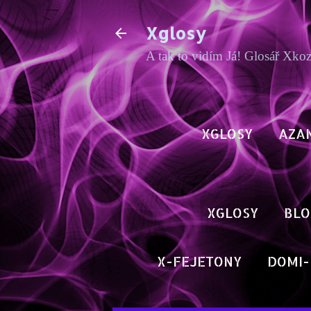
Xglosy
A tak to vidím Já! Glosář Xko
XGLOSY
AZA
XGLOSY
BLO
X-FEJETONY
DOMI-