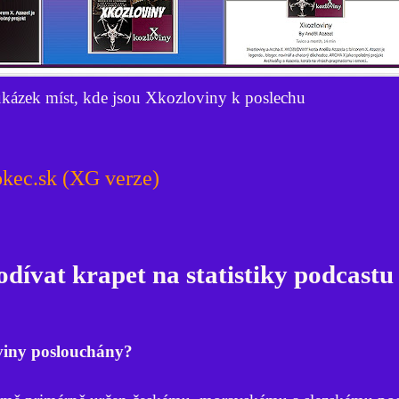
ukázek míst, kde jsou Xkozloviny k poslechu
okec.sk (XG verze)
dívat krapet na statistiky podcastu
viny poslouchány?