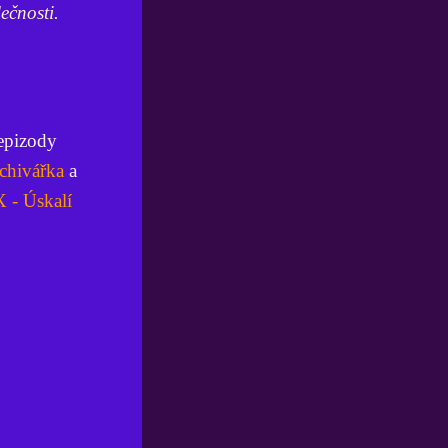
ečnosti.
 epizody
chivářka
a
 - Úskalí