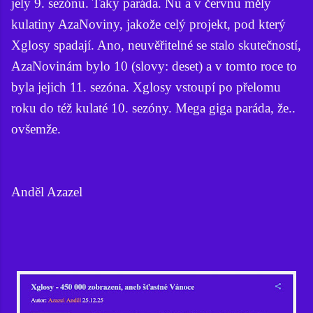
jely 9. sezónu. Taky paráda. Nu a v červnu měly
kulatiny AzaNoviny, jakože celý projekt, pod který
Xglosy spadají. Ano, neuvěřitelné se stalo skutečností,
AzaNovinám bylo 10 (slovy: deset) a v tomto roce to
byla jejich 11. sezóna. Xglosy vstoupí po přelomu
roku do též kulaté 10. sezóny. Mega giga paráda, že..
ovšemže.
Anděl Azazel