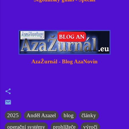
AzaŽurnál - Blog AzaNovi
n
2025
Anděl Azazel
blog
články
operační systémy
prohlížeče
výročí