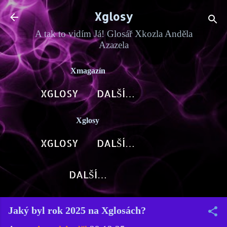
Přeskočit na hlavní obsah
Xglosy
A tak to vidím Já! Glosář Xkozla Anděla
Azazela
Xmagazín
XGLOSY
DALŠÍ…
Xglosy
XGLOSY
DALŠÍ…
DALŠÍ…
Jaký byl rok 2025 na Xglosách?