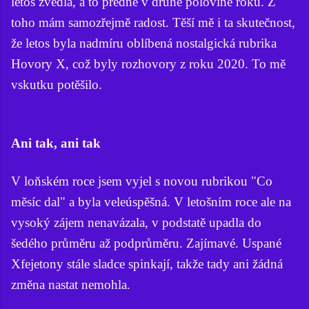
letos zvedla, a to předně v druhé polovině roku. Z
toho mám samozřejmě radost. Těší mě i ta skutečnost,
že letos byla nadmíru oblíbená nostalgická rubrika
Hovory X, což byly rozhovory z roku 2020. To mě
vskutku potěšilo.
Ani tak, ani tak
V loňském roce jsem vyjel s novou rubrikou "Co
měsíc dal" a byla veleúspěšná. V letošním roce ale na
vysoký zájem nenavázala, v podstatě upadla do
šedého průměru až podprůměru. Zajímavé. Uspané
Xfejetony stále sladce spinkají, takže tady ani žádná
změna nastat nemohla.