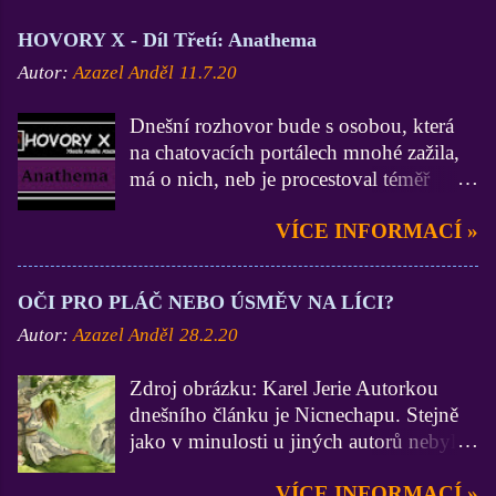
HOVORY X - Díl Třetí: Anathema
Autor:
Azazel Anděl
11.7.20
Dnešní rozhovor bude s osobou, která
na chatovacích portálech mnohé zažila,
má o nich, neb je procestoval téměř
všechny, velmi zdatné vědomosti a
VÍCE INFORMACÍ »
zkušenosti (zdatnější už jsem asi jen Já
:D). On je zase zdatnější ve
funkcionářství, neb byl administrátorem
OČI PRO PLÁČ NEBO ÚSMĚV NA LÍCI?
na 3 portálech, Lidé.cz, BezvaChat.cz a
Autor:
Azazel Anděl
28.2.20
SuperPokec.cz. Krom toho, nejen na
zmiňovaných chatech, zastával funkce
Zdroj obrázku: Karel Jerie Autorkou
Stálého správce. Dámy a pánové, mistr
dnešního článku je Nicnechapu. Stejně
Anathema. Ty jsi začínal na portálu
jako v minulosti u jiných autorů nebylo
Lidé.cz a vím, že dodnes na něj nedáš
do textu mojí osobou nijak zasahováno.
dopustit. V březnu roku 2014 se ovšem
VÍCE INFORMACÍ »
A to by z mých úvodních liter stačilo,