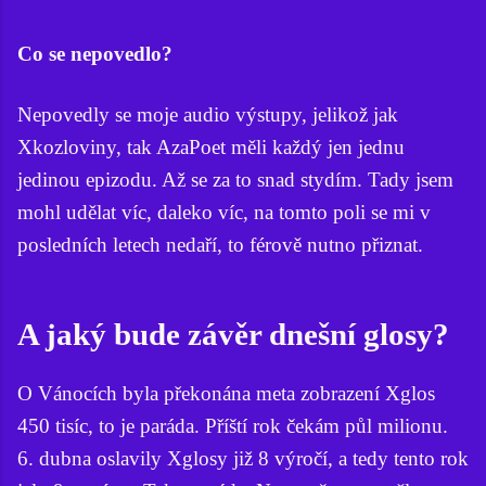
Co se nepovedlo?
Nepovedly se moje audio výstupy, jelikož jak
Xkozloviny, tak AzaPoet měli každý jen jednu
jedinou epizodu. Až se za to snad stydím. Tady jsem
mohl udělat víc, daleko víc, na tomto poli se mi v
posledních letech nedaří, to férově nutno přiznat.
A jaký bude závěr dnešní glosy?
O Vánocích byla překonána meta zobrazení Xglos
450 tisíc, to je paráda. Příští rok čekám půl milionu.
6. dubna oslavily Xglosy již 8 výročí, a tedy tento rok