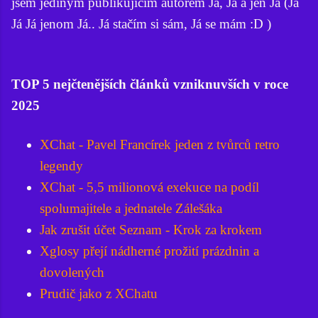
jsem jediným publikujícím autorem Já, Já a jen Já (Já
Já Já jenom Já.. Já stačím si sám, Já se mám :D )
TOP 5 nejčtenějších článků vzniknuvších v roce
2025
XChat - Pavel Francírek jeden z tvůrců retro
legendy
XChat - 5,5 milionová exekuce na podíl
spolumajitele a jednatele Zálešáka
Jak zrušit účet Seznam - Krok za krokem
Xglosy přejí nádherné prožití prázdnin a
dovolených
Prudič jako z XChatu