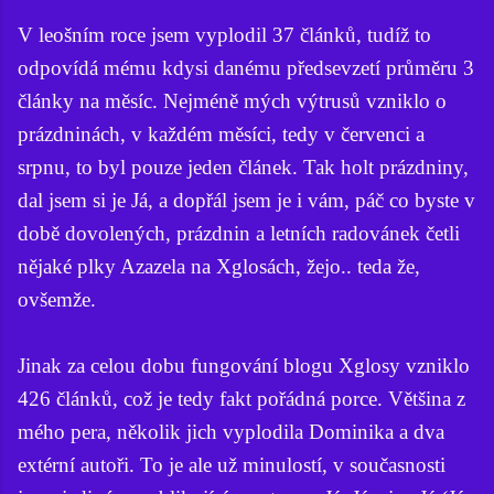
V leošním roce jsem vyplodil 37 článků, tudíž to
odpovídá mému kdysi danému předsevzetí průměru 3
články na měsíc. Nejméně mých výtrusů vzniklo o
prázdninách, v každém měsíci, tedy v červenci a
srpnu, to byl pouze jeden článek. Tak holt prázdniny,
dal jsem si je Já, a dopřál jsem je i vám, páč co byste v
době dovolených, prázdnin a letních radovánek četli
nějaké plky Azazela na Xglosách, žejo.. teda že,
ovšemže.
Jinak za celou dobu fungování blogu Xglosy vzniklo
426 článků, což je tedy fakt pořádná porce. Většina z
mého pera, několik jich vyplodila Dominika a dva
extérní autoři. To je ale už minulostí, v současnosti