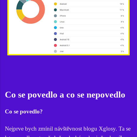
Co se povedlo a co se nepovedlo
Co se povedlo?
Nejprve bych zmínil návštěvnost blogu Xglosy. Ta se