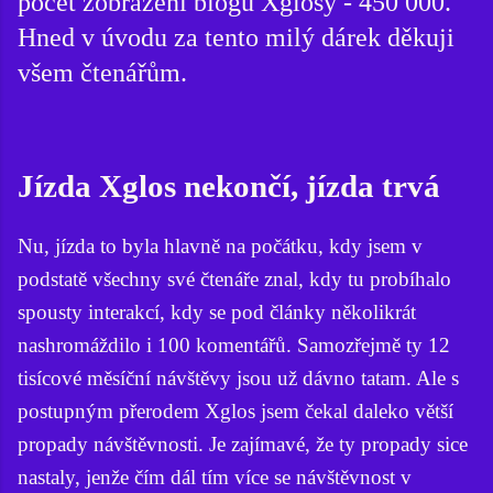
počet zobrazení blogu Xglosy - 450 000.
Hned v úvodu za tento milý dárek děkuji
všem čtenářům.
Jízda Xglos nekončí, jízda trvá
Nu, jízda to byla hlavně na počátku, kdy jsem v
podstatě všechny své čtenáře znal, kdy tu probíhalo
spousty interakcí, kdy se pod články několikrát
nashromáždilo i 100 komentářů. Samozřejmě ty 12
tisícové měsíční návštěvy jsou už dávno tatam. Ale s
postupným přerodem Xglos jsem čekal daleko větší
propady návštěvnosti. Je zajímavé, že ty propady sice
nastaly, jenže čím dál tím více se návštěvnost v