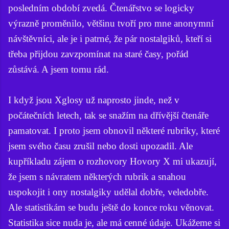
posledním období zvedá. Čtenářstvo se logicky
výrazně proměnilo, většinu tvoří pro mne anonymní
návštěvníci, ale je i patrné, že pár nostalgiků, kteří si
třeba přijdou zavzpomínat na staré časy, pořád
zůstává. A jsem tomu rád.
I když jsou Xglosy už naprosto jinde, než v
počátečních letech, tak se snažím na dřívější čtenáře
pamatovat. I proto jsem obnovil některé rubriky, které
jsem svého času zrušil nebo dosti upozadil. Ale
kupříkladu zájem o rozhovory Hovory X mi ukazují,
že jsem s návratem některých rubrik a snahou
uspokojit i ony nostalgiky udělal dobře, veledobře.
Ale statistikám se budu ještě do konce roku věnovat.
Statistika sice nuda je, ale má cenné údaje. Ukážeme si