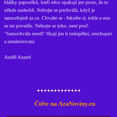
hlášky papoušků, kteří něco opakují jen proto, že to
někde zaslechli. Nebojte se pochválit, když je
samozřejmě za co. Chvalte se - řekněte si, tohle a ono
se mi povedlo. Nebojte se toho, není proč.
"Samochvála smrdí" říkají jen ti neúspěšní, neschopní
a netalentovaní.
Anděl Azazel
✦✦✦✦✦✦✦✦✦✦✦✦✦
Čtěte na AzaNoviny.eu