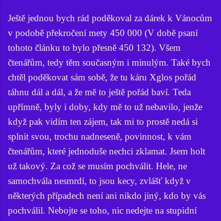
Ještě jednou bych rád poděkoval za dárek k Vánocům
v podobě překročení mety 450 000 (V době psaní
tohoto článku to bylo přesně 450 132). Všem
čtenářům, tedy těm současným i minulým. Také bych
chtěl poděkovat sám sobě, že tu káru Xglos pořád
táhnu dál a dál, a že mě to ještě pořád baví. Teda
upřímně, byly i doby, kdy mě to už nebavilo, jenže
když pak vidím ten zájem, tak mi to prostě nedá si
splnit svou, trochu nadneseně, povinnost, k vám
čtenářům, které jednoduše nechci zklamat. Jsem holt
už takový. Za což se musím pochválit. Hele, ne
samochvála nesmrdí, to jsou kecy, zvlášť když v
některých případech není ani nikdo jiný, kdo by vás
pochválil. Nebojte se toho, nic nedejte na stupidní