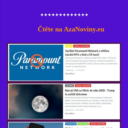
✦✦✦✦✦✦✦✦✦✦✦✦✦
Čtěte na AzaNoviny.eu