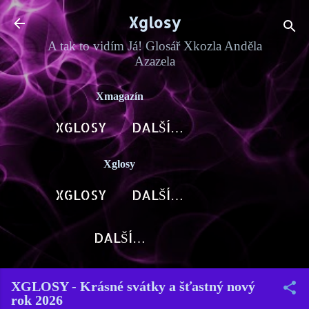
Přeskočit na hlavní obsah
Xglosy
A tak to vidím Já! Glosář Xkozla Anděla
Azazela
Xmagazín
XGLOSY
DALŠÍ…
Xglosy
XGLOSY
DALŠÍ…
DALŠÍ…
XGLOSY - Krásné svátky a šťastný nový
rok 2026