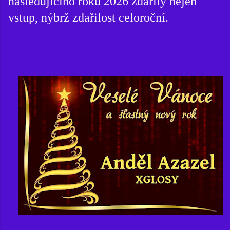
následujícího roku 2026 zdařilý nejen
vstup, nýbrž zdařilost celoroční.