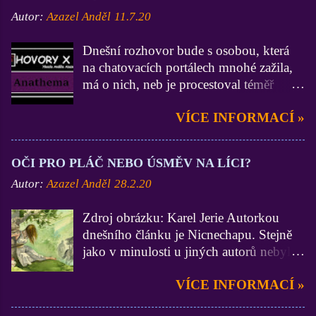
Autor:
Azazel Anděl
11.7.20
Dnešní rozhovor bude s osobou, která
na chatovacích portálech mnohé zažila,
má o nich, neb je procestoval téměř
všechny, velmi zdatné vědomosti a
VÍCE INFORMACÍ »
zkušenosti (zdatnější už jsem asi jen Já
:D). On je zase zdatnější ve
funkcionářství, neb byl administrátorem
OČI PRO PLÁČ NEBO ÚSMĚV NA LÍCI?
na 3 portálech, Lidé.cz, BezvaChat.cz a
Autor:
Azazel Anděl
28.2.20
SuperPokec.cz. Krom toho, nejen na
zmiňovaných chatech, zastával funkce
Zdroj obrázku: Karel Jerie Autorkou
Stálého správce. Dámy a pánové, mistr
dnešního článku je Nicnechapu. Stejně
Anathema. Ty jsi začínal na portálu
jako v minulosti u jiných autorů nebylo
Lidé.cz a vím, že dodnes na něj nedáš
do textu mojí osobou nijak zasahováno.
dopustit. V březnu roku 2014 se ovšem
VÍCE INFORMACÍ »
A to by z mých úvodních liter stačilo,
Seznam rozhodl staré dobré Lidéčko
pojďme se již vrhnout na samotný
vyměnit za naprosto jinou, a shodneme