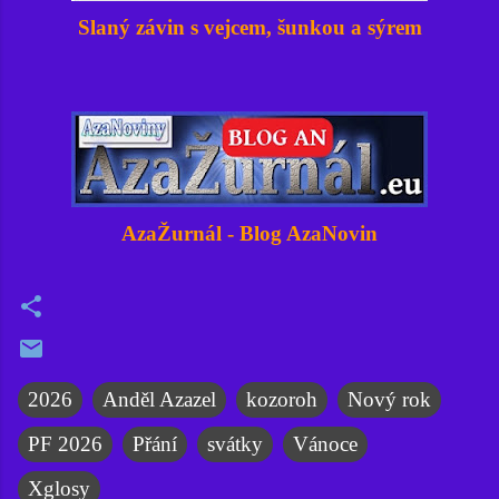
Slaný závin s vejcem, šunkou a sýrem
AzaŽurnál - Blog AzaNovi
n
2026
Anděl Azazel
kozoroh
Nový rok
PF 2026
Přání
svátky
Vánoce
Xglosy