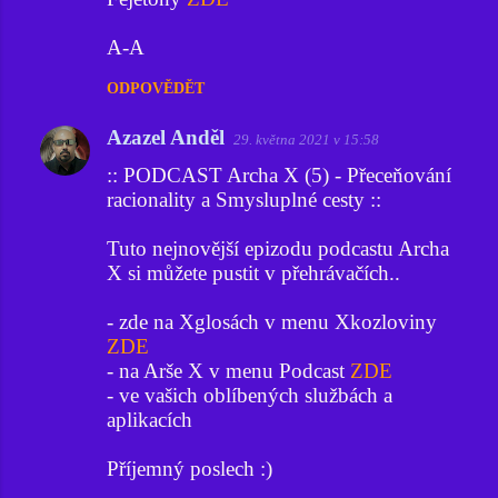
A-A
ODPOVĚDĚT
Azazel Anděl
29. května 2021 v 15:58
:: PODCAST Archa X (5) - Přeceňování
racionality a Smysluplné cesty ::
Tuto nejnovější epizodu podcastu Archa
X si můžete pustit v přehrávačích..
- zde na Xglosách v menu Xkozloviny
ZDE
- na Arše X v menu Podcast
ZDE
- ve vašich oblíbených službách a
aplikacích
Příjemný poslech :)