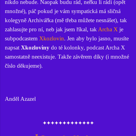
nikdo nebude. Naopak budu rád, neřku li rádi (opět
množné), páč pokud je vám sympatická má sličná
kolegyně Archivářka (mě třeba můžete nesnášet), tak
zahlasujte pro ní, neb jak jsem říkal, tak
Archa X
je
subpodcastem
Xkozlovin
. Jen aby bylo jasno, musíte
napsat
Xkozloviny
do té kolonky, podcast Archa X
samostatně neexistuje. Takže závěrem díky (i množné
číslo děkujeme).
Anděl Azazel
✦✦✦✦✦✦✦✦✦✦✦✦✦