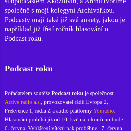
subpodcastem Xkozlovin, a Archu tvoříme
společně s mojí kolegyní Archivářkou.
Podcasty mají také již své ankety, jakou je
například již třetí ročník hlasování o
Podcast roku.
Podcast roku
Pořadatelem soutěže
Podcast roku
je společnost
Active radio a.s.
, provozovatel rádií Evropa 2,
Frekvence 1, rádia Z a audio platformy
Youradio
.
Hlasování probíhá již od 10. května, ukončeno bude
6. června. Vyhlášení vítězů pak proběhne 17. června