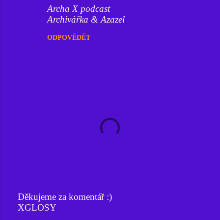
Archa X podcast
Archivářka & Azazel
ODPOVĚDĚT
Děkujeme za komentář :)
XGLOSY
O
k