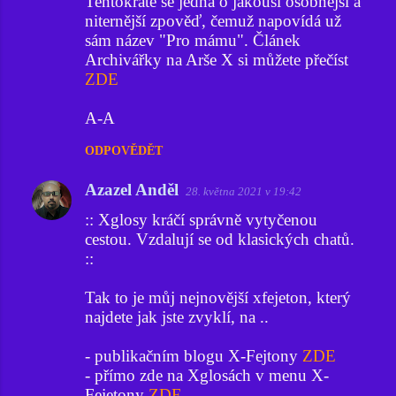
Tentokráte se jedná o jakousi osobnější a
t
niternější zpověď, čemuž napovídá už
á
sám název "Pro mámu". Článek
ř
Archivářky na Arše X si můžete přečíst
ZDE
e
A-A
ODPOVĚDĚT
Azazel Anděl
28. května 2021 v 19:42
:: Xglosy kráčí správně vytyčenou
cestou. Vzdalují se od klasických chatů.
::
Tak to je můj nejnovější xfejeton, který
najdete jak jste zvyklí, na ..
- publikačním blogu X-Fejtony
ZDE
- přímo zde na Xglosách v menu X-
Fejetony
ZDE