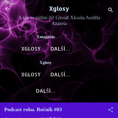
Přeskočit na hlavní obsah
Xglosy
A tak to vidím Já! Glosář Xkozla Anděla
Azazela
Xmagazín
XGLOSY
DALŠÍ…
Xglosy
XGLOSY
DALŠÍ…
DALŠÍ…
Podcast roku. Ročník #03