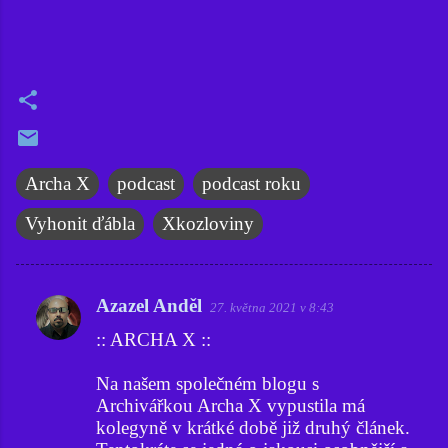
Archa X
podcast
podcast roku
Vyhonit ďábla
Xkozloviny
Azazel Anděl
27. května 2021 v 8:43
K
:: ARCHA X ::
o
m
Na našem společném blogu s
e
Archivářkou Archa X vypustila má
kolegyně v krátké době již druhý článek.
n