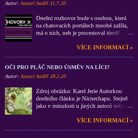
Autor:
Azazel Anděl
11.7.20
Dnešní rozhovor bude s osobou, která
na chatovacích portálech mnohé zažila,
má o nich, neb je procestoval téměř
všechny, velmi zdatné vědomosti a
VÍCE INFORMACÍ »
zkušenosti (zdatnější už jsem asi jen Já
:D). On je zase zdatnější ve
funkcionářství, neb byl administrátorem
OČI PRO PLÁČ NEBO ÚSMĚV NA LÍCI?
na 3 portálech, Lidé.cz, BezvaChat.cz a
Autor:
Azazel Anděl
28.2.20
SuperPokec.cz. Krom toho, nejen na
zmiňovaných chatech, zastával funkce
Zdroj obrázku: Karel Jerie Autorkou
Stálého správce. Dámy a pánové, mistr
dnešního článku je Nicnechapu. Stejně
Anathema. Ty jsi začínal na portálu
jako v minulosti u jiných autorů nebylo
Lidé.cz a vím, že dodnes na něj nedáš
do textu mojí osobou nijak zasahováno.
dopustit. V březnu roku 2014 se ovšem
VÍCE INFORMACÍ »
A to by z mých úvodních liter stačilo,
Seznam rozhodl staré dobré Lidéčko
pojďme se již vrhnout na samotný
vyměnit za naprosto jinou, a shodneme
článek. Hezký čtenářský zážitek. Anděl
se na tom, paskvilní verzi, která s