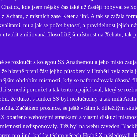
Chat.cz, kde jsem nějaký čas také už častěji pobýval se S
 z Xchatu, z místních zase Keter a jiní. A tak se začala for
kvalitami, nu a jak se počet bytostí, a pravidelnost jejich ná
a utvořit zmiňovaná filosofičtější místnost na Xchatu, tak pr
 se rozloučit s kolegou SS Anathemou a jeho místo zauja
že hlavně první část jejího působení v Hraběti byla zcela
ářnějším obdobím místnosti, kdy se naformátovala úžasná fil
i se nedá poroučet a tak tento tepající sval, který se rozbu
l, že tlukot s funkcí SS byl neslučitelný a tak milá Archi
čila. Začátkem prosince, se ještě vrátím k důležitým skut
ě X opatřeno webovými stránkami a vlastní diskuzí místnost
místnosti nedisponovaly. Též byl na webu zaveden Blacklis
rem pro jiné, kteří v těchto věcech Hrabě X následovali. 