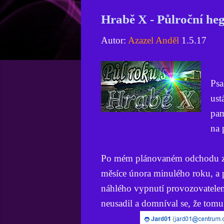
Hrabě X - Půlroční he
Autor:
Azazel Anděl
1.5.17
Psa
ust
pam
na 
Po mém plánovaném odchodu z M
měsíce února minulého roku, a 
náhlého vypnutí provozovatelem)
neusadil a domníval se, že tomu