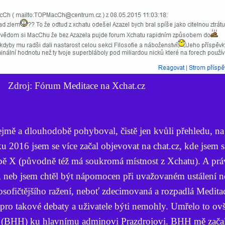
Zdroj: Fórum Meditace na Xchat.cz
jmě a dlouhodobě pohyboval, čistě jen kvůli přehledu, na
 2016 jsem se více začal objevovat na chat.cz, kde jsem si
bě X (původně též má soukromá místnost z Xchatu). A prá
il, neb jsem chtěl být nápomocen při uvažovaném ustálení n
ilosofičtějšího ražení, neboť zdecimovaná a rozpadlá Meditac
 pro takové debaty a uživatele býti nemohly. Umřelo to o
 (BHH) ku hlavnímu adminovi Prazdrojovi. BHH mě začal