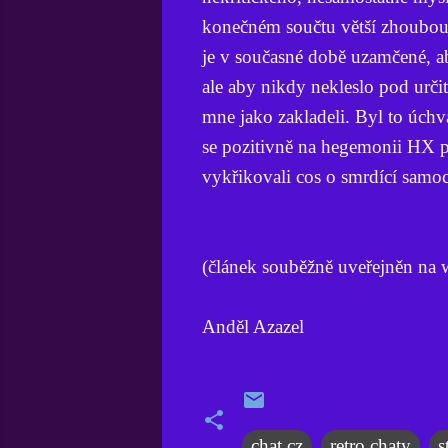
konečném součtu větší zhoubou 
je v současné době uzamčené, aby
ale aby nikdy nekleslo pod určit
mne jako zakladeli. Byl to úchv
se pozitivně na hegemonii HX po
vykřikovali cos o smrdící samoc
(článek souběžně uveřejněn na 
Anděl Azazel
chat.cz
retro chaty
s