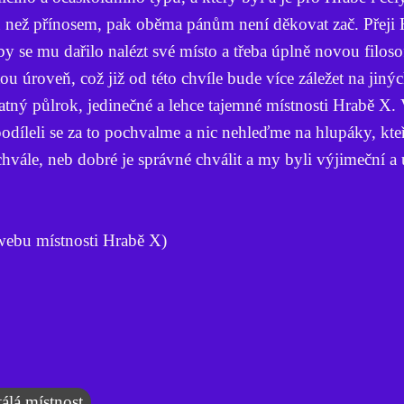
než přínosem, pak oběma pánům není děkovat zač. Přeji H
 se mu dařilo nalézt své místo a třeba úplně novou filosof
ou úroveň, což již od této chvíle bude více záležet na jiný
atný půlrok, jedinečné a lehce tajemné místnosti Hrabě X.
díleli se za to pochvalme a nic nehleďme na hlupáky, kte
hvále, neb dobré je správné chválit a my byli výjimeční a 
webu místnosti Hrabě X)
tálá místnost