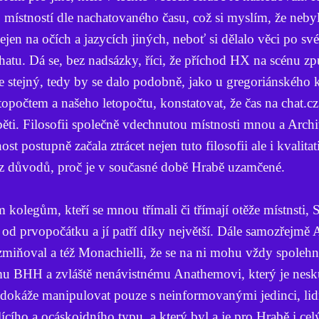
 místností dle nachatovaného času, což si myslím, že neby
jen na očích a jazycích jiných, neboť si dělalo věci po s
atu. Dá se, bez nadsázky, říci, že příchod HX na scénu způ
 stejný, tedy by se dalo podobně, jako u gregoriánského 
topočtem a našeho letopočtu, konstatovat, že čas na chat.c
ěti. Filosofii společně vdechnutou místnosti mnou a Arch
t postupně začala ztrácet nejen tuto filosofii ale i kvalita
 z důvodů, proč je v současné době Hrabě uzamčené.
olegům, kteří se mnou třímali či třímají otěže místnsti, 
od prvopočátku a jí patří díky největší. Dále samozřejmě 
ž zmiňoval a též Monachielli, že se na ni mohu vždy spoleh
u BHH a zvláště nenávistnému Anathemovi, který je nesk
dokáže manipulovat pouze s neinformovanými jedinci, li
cího a ocáskoidního typu, a který byl a je pro Hrabě i celý