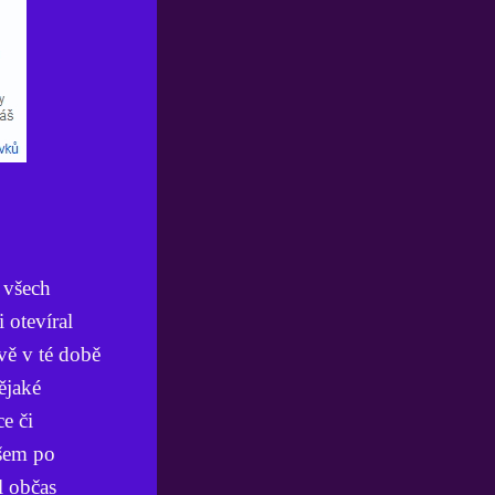
 všech
 otevíral
vě v té době
ějaké
e či
všem po
 občas