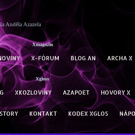
Přeskočit na hlavní obsah
zla Anděla Azazela
Xmagazín
NOVINY
X-FÓRUM
BLOG AN
ARCHA X
Xglosy
G
XKOZLOVINY
AZAPOET
HOVORY X
STORY
KONTAKT
KODEX XGLOS
NÁP