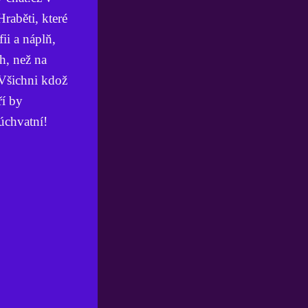
raběti, které
ii a náplň,
ch, než na
 Všichni kdož
ří by
úchvatní!