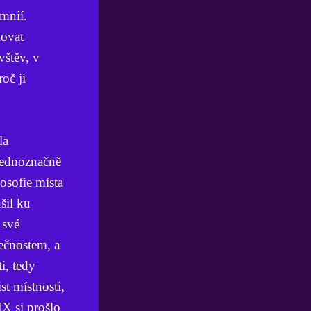
omnií.
movat
vštěv, v
oč ji
la
 jednoznačně
osofie místa
šil ku
 své
ečnostem, a
i, tedy
t místnosti,
HX si prošlo