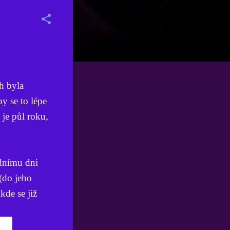
h byla
y se to lépe
 je půl roku,
dnímu dni
(do jeho
kde se již