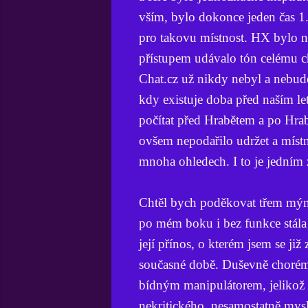
vším, bylo dokonce jeden čas 1.
pro takovu místnost. HX bylo ne
přístupem udávalo tón celému ch
Chat.cz už nikdy nebyl a nebude
kdy existuje doba před naším le
počítat před Hrabětem a po Hrab
ovšem nepodařilo udržet a místnos
mnoha ohledech. I to je jedním
Chtěl bych poděkovat třem mým k
po mém boku i bez funkce stála 
její přínos, o kterém jsem se ji
současné době. Duševně chorém
bídným manipulátorem, jelikož 
nekritického, nesamostatně myslí