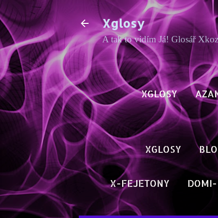
Xglosy
A tak to vidím Já! Glosář Xko
XGLOSY
AZA
XGLOSY
BLO
X-FEJETONY
DOMI-