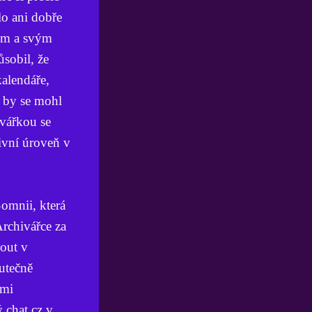
lo ani dobře
vém a svým
sobil, že
kalendáře,
z by se mohl
ivářkou se
tivní úroveň v
Somnii, která
Archivářce za
nout v
utečně
dmi
 chat.cz v