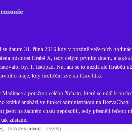
gemonie
l se datum 31. října 2016 kdy v pozdně večerních hodinác
álena místnost Hrabě X, tedy celým prvním dnem, a také ab
atovalo, byl 1. listopad. Nu, ani se to nezdá ale Hraběti už
prvního máje, kdy hrdliččin zve ku lásce hlas.
editace a potažmo celého Xchatu, který se udál k posle
po krátké anabázi ve funkci administrátora na BezvaChatu 
 jsem na žádném chatu nepůsobil, tedy přesněji řečeno ni
 tak zůstane.