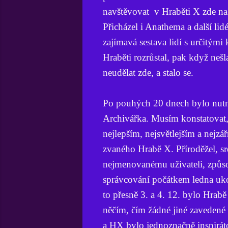
navštěvovat v Hraběti X zde na 
Přicházel i Anathema a další lidé
zajímavá sestava lidí s určitými 
Hraběti rozrůstal, pak když nešl
neudělat zde, a stalo se.
Po pouhých 20 dnech bylo nutné
Archivářka. Musím konstatovat, 
nejlepším, nejsvětlejším a nejz
zvaného Hrabě X. Příroděžel, srdc
nejmenovanému uživateli, způsobi
správcování počátkem ledna ukon
to přesně 3. a 4. 12. bylo Hrab
něčím, čím žádné jiné zavedené 
a HX bylo jednoznačně inspiráto