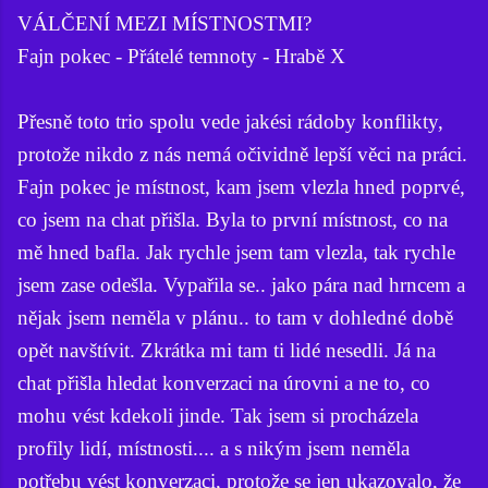
VÁLČENÍ MEZI MÍSTNOSTMI?
Fajn pokec - Přátelé temnoty - Hrabě X
Přesně toto trio spolu vede jakési rádoby konflikty,
protože nikdo z nás nemá očividně lepší věci na práci.
Fajn pokec je místnost, kam jsem vlezla hned poprvé,
co jsem na chat přišla. Byla to první místnost, co na
mě hned bafla. Jak rychle jsem tam vlezla, tak rychle
jsem zase odešla. Vypařila se.. jako pára nad hrncem a
nějak jsem neměla v plánu.. to tam v dohledné době
opět navštívit. Zkrátka mi tam ti lidé nesedli. Já na
chat přišla hledat konverzaci na úrovni a ne to, co
mohu vést kdekoli jinde. Tak jsem si procházela
profily lidí, místnosti.... a s nikým jsem neměla
potřebu vést konverzaci, protože se jen ukazovalo, že