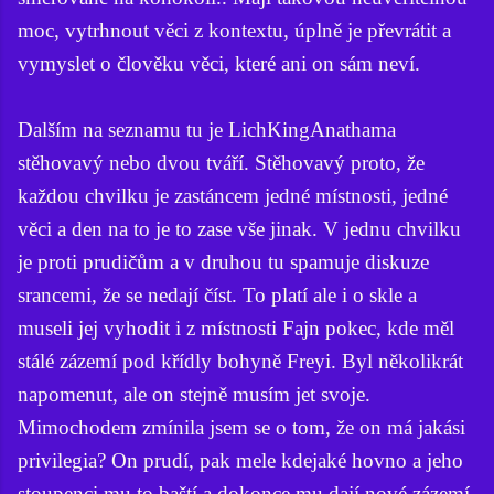
moc, vytrhnout věci z kontextu, úplně je převrátit a
vymyslet o člověku věci, které ani on sám neví.
Dalším na seznamu tu je LichKingAnathama
stěhovavý nebo dvou tváří. Stěhovavý proto, že
každou chvilku je zastáncem jedné místnosti, jedné
věci a den na to je to zase vše jinak. V jednu chvilku
je proti prudičům a v druhou tu spamuje diskuze
srancemi, že se nedají číst. To platí ale i o skle a
museli jej vyhodit i z místnosti Fajn pokec, kde měl
stálé zázemí pod křídly bohyně Freyi. Byl několikrát
napomenut, ale on stejně musím jet svoje.
Mimochodem zmínila jsem se o tom, že on má jakási
privilegia? On prudí, pak mele kdejaké hovno a jeho
stoupenci mu to baští a dokonce mu dají nové zázemí