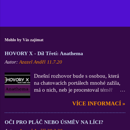
Mohlo by Vás zajímat
HOVORY X - Díl Třetí: Anathema
Autor:
Azazel Anděl
11.7.20
Dnešní rozhovor bude s osobou, která
na chatovacích portálech mnohé zažila,
má o nich, neb je procestoval téměř
všechny, velmi zdatné vědomosti a
VÍCE INFORMACÍ »
zkušenosti (zdatnější už jsem asi jen Já
:D). On je zase zdatnější ve
funkcionářství, neb byl administrátorem
OČI PRO PLÁČ NEBO ÚSMĚV NA LÍCI?
na 3 portálech, Lidé.cz, BezvaChat.cz a