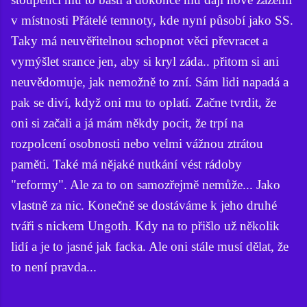
v místnosti Přátelé temnoty, kde nyní působí jako SS.
Taky má neuvěřitelnou schopnot věci převracet a
vymýšlet srance jen, aby si kryl záda.. přitom si ani
neuvědomuje, jak nemožně to zní. Sám lidi napadá a
pak se diví, když oni mu to oplatí. Začne tvrdit, že
oni si začali a já mám někdy pocit, že trpí na
rozpolcení osobnosti nebo velmi vážnou ztrátou
paměti. Také má nějaké nutkání vést rádoby
"reformy". Ale za to on samozřejmě nemůže... Jako
vlastně za nic. Konečně se dostáváme k jeho druhé
tváři s nickem Ungoth. Kdy na to přišlo už několik
lidí a je to jasné jak facka. Ale oni stále musí dělat, že
to není pravda...