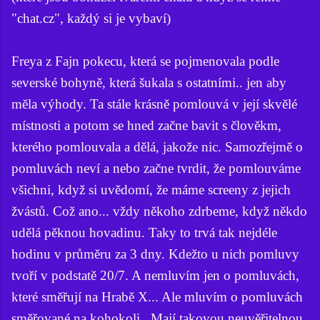
"chat.cz", každý si je vybaví)
Freya z Fajn pokecu, která se pojmenovala podle
severské bohyně, která šukala s ostatními.. jen aby
měla výhody. Ta stále krásně pomlouvá v její skvělé
místnosti a potom se hned začne bavit s člověkm,
kterého pomlouvala a dělá, jakože nic. Samozřejmě o
pomluvách neví a nebo začne tvrdit, že pomlouváme
všichni, když si uvědomí, že máme screeny z jejich
žvástů. Což ano... vždy někoho zdrbeme, když někdo
udělá pěknou hovadinu. Taky to trvá tak nejdéle
hodinu v průměru za 3 dny. Kdežto u nich pomluvy
tvoří v podstatě 20/7. A nemluvím jen o pomluvách,
které směřují na Hrabě X... Ale mluvím o pomluvách
směřované na kohokoli.. Mají takovou neuvěřitelnou