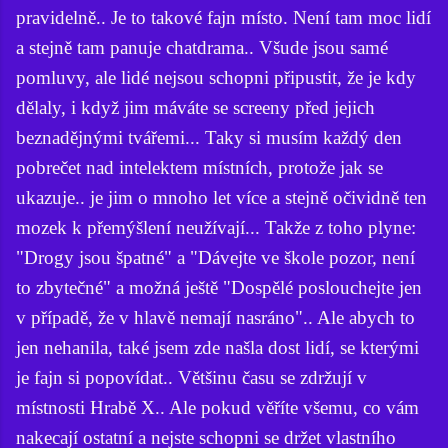
pravidelně.. Je to takové fajn místo. Není tam moc lidí
a stejně tam panuje chatdrama.. Všude jsou samé
pomluvy, ale lidé nejsou schopni připustit, že je kdy
dělaly, i když jim máváte se screeny před jejich
beznadějnými tvářemi... Taky si musím každý den
pobrečet nad intelektem místních, protože jak se
ukazuje.. je jim o mnoho let více a stejně očividně ten
mozek k přemýšlení neužívají... Takže z toho plyne:
"Drogy jsou špatné" a "Dávejte ve škole pozor, není
to zbytečné" a možná ještě "Dospělé poslouchejte jen
v případě, že v hlavě nemají nasráno".. Ale abych to
jen nehanila, také jsem zde našla dost lidí, se kterými
je fajn si popovídat.. Většinu času se zdržují v
místnosti Hrabě X.. Ale pokud věříte všemu, co vám
nakecají ostatní a nejste schopni se držet vlastního