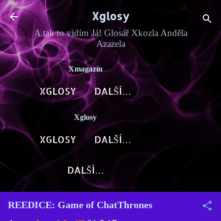
Přeskočit na hlavní obsah
Xglosy
A tak to vidím Já! Glosář Xkozla Anděla
Azazela
Xmagazín
XGLOSY
DALŠÍ…
Xglosy
XGLOSY
DALŠÍ…
DALŠÍ…
REEDICE: Game of ChatThrones