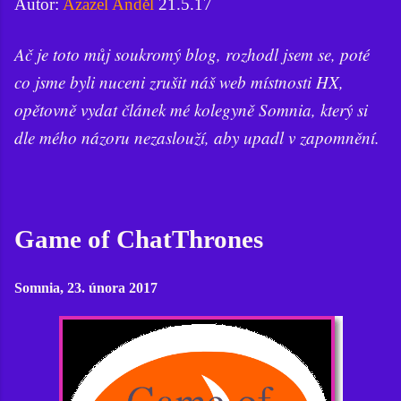
Autor:
Azazel Anděl
21.5.17
Ač je toto můj soukromý blog, rozhodl jsem se, poté
co jsme byli nuceni zrušit náš web místnosti HX,
opětovně vydat článek mé kolegyně Somnia, který si
dle mého názoru nezaslouží, aby upadl v zapomnění.
Game of ChatThrones
Somnia, 23. února 2017