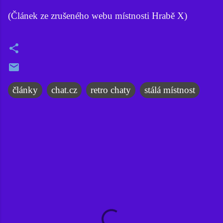
(Článek ze zrušeného webu místnosti Hrabě X)
články
chat.cz
retro chaty
stálá místnost
K
o
m
e
n
t
á
ř