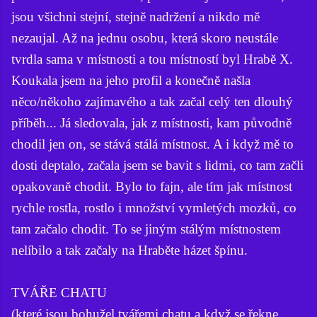
jsou všichni stejní, stejně nadržení a nikdo mě
nezaujal. Až na jednu osobu, která skoro neustále
tvrdla sama v místnosti a tou místností byl Hrabě X.
Koukala jsem na jeho profil a konečně našla
něco/někoho zajímavého a tak začal celý ten dlouhý
příběh... Já sledovala, jak z místnosti, kam původně
chodil jen on, se stává stálá místnost. A i když mě to
dosti deptalo, začala jsem se bavit s lidmi, co tam začli
opakovaně chodit. Bylo to fajn, ale tím jak místnost
rychle rostla, rostlo i množství vymletých mozků, co
tam začalo chodit. To se jiným stálým místnostem
nelíbilo a tak začaly na Hraběte házet špínu.
TVÁŘE CHATU
(které jsou bohužel tvářemi chatu a když se řekne